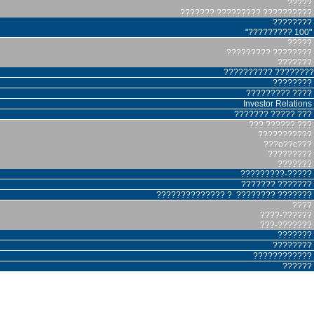
?????
??????? ????????? ??????????
????????
"????????? 100"
?????
????????? ????????
???????
?????????? ????????
????????
????????? ????
Investor Relations
??????? ????? ???
??? ?????? ???
???????????
???o??c???
?????????
???????
?????????-?????
??????? ???????
?????????????? ? ???????? ???????
????
????-??????
???-???????
???????
????????
????????????
??????