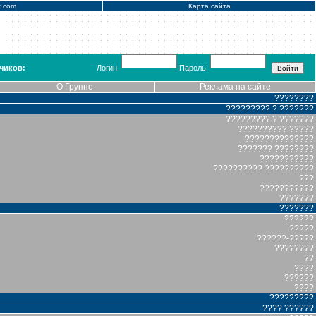
x.com
Карта сайта
чиков:
Логин:
Пароль:
О Группе
Реклама на сайте
????????
????????? ? ???????
????????? ? ???????
?????????? ?????
??????????????
??????? ????????
???????????
?????????? ??????????
???
???????????
???????
???????
??????
?????
??????-?????
????????
??
????
??????
????
?????????
???? ??????