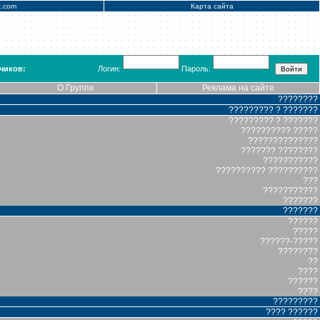
x.com
Карта сайта
чиков:
Логин:
Пароль:
О Группе
Реклама на сайте
????????
????????? ? ???????
????????? ? ???????
?????????? ?????
??????????????
??????? ????????
???????????
?????????? ??????????
???
???????????
???????
???????
??????
?????
??????-?????
????????
??
????
??????
????
?????????
???? ??????