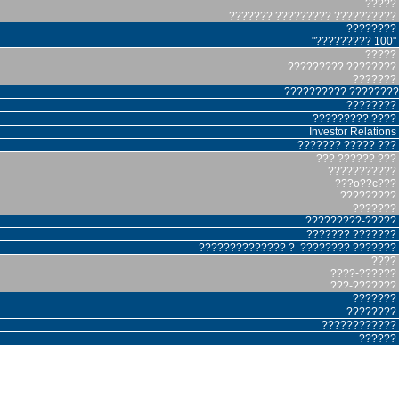
?????
??????? ????????? ??????????
????????
"????????? 100"
?????
????????? ????????
???????
?????????? ????????
????????
????????? ????
Investor Relations
??????? ????? ???
??? ?????? ???
???????????
???o??c???
?????????
???????
?????????-?????
??????? ???????
?????????????? ? ???????? ???????
????
????-??????
???-???????
???????
????????
????????????
??????