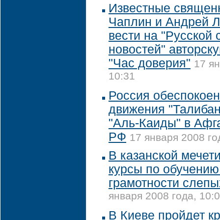
Известные священ
Чаплин и Андрей Л
вести на "Русской
новостей" авторск
"Час доверия"
17 ян
10:31
Россия обеспокоен
движения "Талибан
"Аль-Каиды" в Афг
РФ
17 января 2008 го
В казанской мечет
курсы по обучению
грамотности слепы
января 2008 года, 10:
В Киеве пройдет к