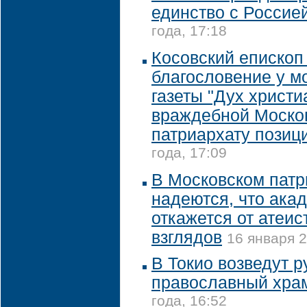
единство с Россие
года, 17:18
Косовский епископ
благословение у м
газеты "Дух христи
враждебной Моско
патриархату позиц
года, 17:09
В Московском патр
надеются, что ака
откажется от атеис
взглядов
16 января 2
В Токио возведут р
православный хра
года, 16:52