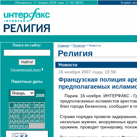
Обновлено: 17 января 2008 года, 17:46 (МСК)
English ver
Поиск по сайту:
Главная
>
Религия
> Новости
Религия
Новости
Расширенный поиск
16 ноября 2007 года, 15:58
Французская полиция ар
Памятные даты
предполагаемых ислами
2008
Париж. 16 ноября. ИНТЕРФАКС - Г
предполагаемых исламистов арестов
01
02
03
04
05
06
близ города Безансона, сообщает в п
07
08
09
10
11
12
13
14
15
16
17
18
19
20
Стражи порядка провели задержание, 
21
22
23
24
25
26
27
несколько мужчин, вооруженных кру
28
29
30
31
оружием, проводят тренировку, похож