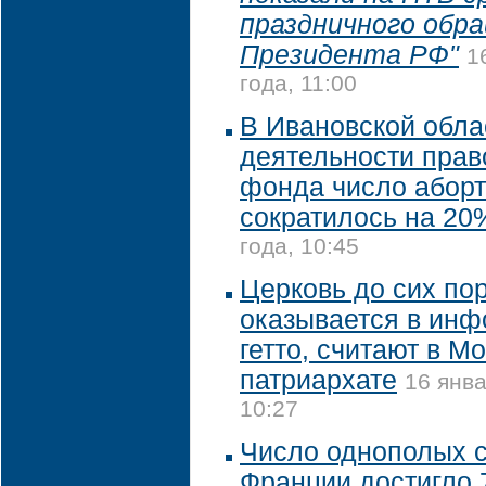
праздничного обр
Президента РФ"
1
года, 11:00
В Ивановской обла
деятельности прав
фонда число аборт
сократилось на 20
года, 10:45
Церковь до сих по
оказывается в ин
гетто, считают в М
патриархате
16 янва
10:27
Число однополых 
Франции достигло 