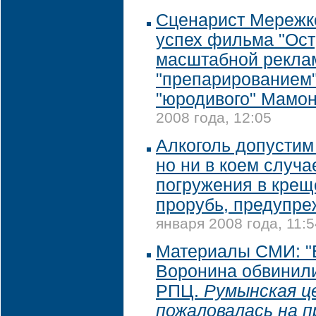
Сценарист Мережк
успех фильма "Ост
масштабной рекла
"препарированием"
"юродивого" Мамо
2008 года, 12:05
Алкоголь допустим
но ни в коем случа
погружения в кре
прорубь, предупре
января 2008 года, 11:5
Материалы СМИ: 
Воронина обвинил
РПЦ.
Румынская ц
пожаловалась на 