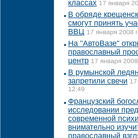
классах
17 января 20
В обряде крещенск
смогут принять уча
ВВЦ
17 января 2008 г
На "АвтоВазе" откр
православный прос
центр
17 января 2008
В румынской ледян
запретили свечи
17
12:49
Французский богос
исследовании пред
современной псих
внимательно изучи
православный взгл