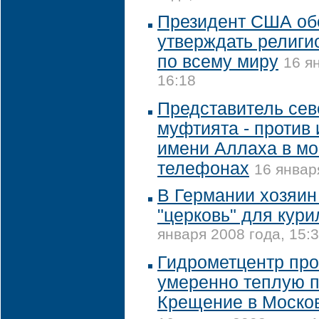
Президент США об
утверждать религи
по всему миру
16 я
16:18
Представитель сев
муфтията - против
имени Аллаха в м
телефонах
16 январ
В Германии хозяин
"церковь" для кур
января 2008 года, 15:
Гидрометцентр про
умеренно теплую п
Крещение в Моско