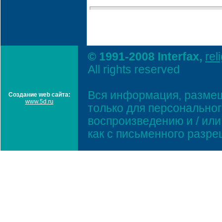
© 1991-2008 Interfax,
rel
All rights reserved
Вся информация, размещ
Создание web сайта:
www.5d.ru
только для персонально
воспроизведению и / ил
как с письменного разр