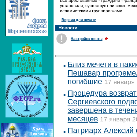
Все арестованные - граждане Франци
установили, существует ли связь ме
исламистскими группировками.
Версия для печати
Новости
Настройка ленты
Близ мечети в паки
Пешавар прогремел
погибшие
17 января 
Процедура возврат
Сергиевского подв
завершена в течен
месяцев
17 января 2
Патриарх Алексий 