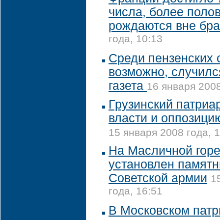
числа, более поло
рождаются вне бра
года, 10:13
Среди пензенских 
возможно, случился
газета
16 января 2008
Грузинский патриа
власти и оппозици
15 января 2008 года, 
На Масличной гор
установлен памятн
Советской армии
1
года, 16:51
В Московском патр