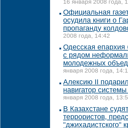
16 января 2008 года, 
Официальная газет
осудила книги о Га
пропаганду колдов
2008 года, 14:42
Одесская епархия 
с рядом неформал
молодежных объед
января 2008 года, 14:1
Алексию II подари
навигатор систем
января 2008 года, 13:
В Казахстане судят
террористов, пред
"джихадистского" 