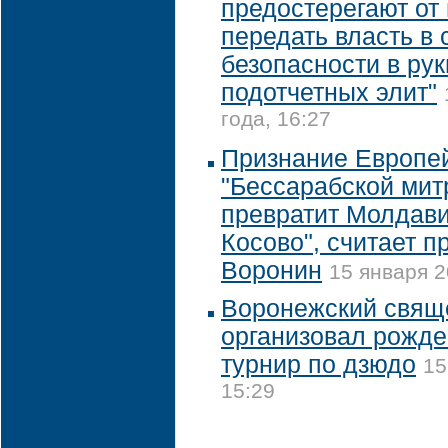
предостерегают от
передать власть в
безопасности в рук
подотчетных элит"
года, 16:27
Признание Европе
"Бессарабской мит
превратит Молдави
Косово", считает п
Воронин
15 января 2
Воронежский свящ
организовал рожде
турнир по дзюдо
15
15:29