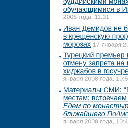
буддийскими монах
обучающимися в И
2008 года, 11:31
Иван Демидов не б
в крещенскую про
морозах
17 января 2
Турецкий премьер 
отмену запрета на
хиджабов в госучр
января 2008 года, 10:
Материалы СМИ: "
местам: встречаем
Едем по монастыр
ближайшего Подмо
января 2008 года, 10: