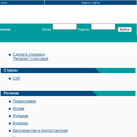
x.com
Карта сайта
чиков:
Логин:
Пароль:
Сделать страницу
"Религия" стартовой
Страны
СНГ
Религии
Православие
Ислам
Иудаизм
Буддизм
Католичество и протестантизм