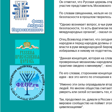
Он отметил, что Русская церковь от
участие представитель Московского
По словам священника, нельзя не со
безопасности в прошлом творилось 
"Однако возникает вопрос, в чьи ру
безопасности, то есть фактически пе
международных органов", - сказал он
Отец Всеволод отметил, что сегодня
народом и перед народом должны отч
власти в руки международной бюрок
избираемых и никому не подотчетны
"Данная концепция, которая на слов
проверенные механизмы народовлас
практике сведено к минимуму", - кон
По его словам, сторонники концепци
идеи - все это ничто по отношении 
"Именно эти силы оправдывали втор
людей. Но многие общества считают,
умереть или силой остановить тех, к
Так, продолжил он, думали в России 
мировое сообщество не поймет это
цивилизациями".