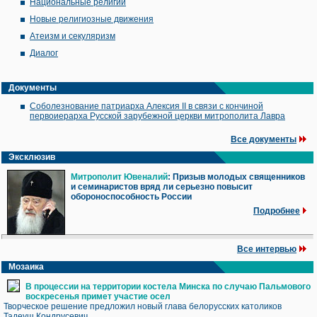
Национальные религии
Новые религиозные движения
Атеизм и секуляризм
Диалог
Документы
Соболезнование патриарха Алексия II в связи с кончиной
первоиерарха Русской зарубежной церкви митрополита Лавра
Все документы
Эксклюзив
Митрополит Ювеналий
: Призыв молодых священников
и семинаристов вряд ли серьезно повысит
обороноспособность России
Подробнее
Все интервью
Мозаика
В процессии на территории костела Минска по случаю Пальмового
воскресенья примет участие осел
Творческое решение предложил новый глава белорусских католиков
Тадеуш Кондрусевич