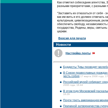
Как отметил собеседник агентства, З
разными приоритетами, с разными 
"Заставить их отказаться от себя -
как им жить и кто должен отвечать 
культурным, цивилизационным, рели
обеспечить свободу, независимость 
государства, Родины, веры, святынь
церкви.
Версия для печати
Новости
Настройка ленты
Буддисты Тувы проводят молеб
В Союзе православных граждан 
честь собор
17 марта 2008 года, 17
Российский музей собирает сред
2008 года, 16:44
В этом году Московский пасхаль
16:29
Почти треть американцев меняют
Причиной затворничества супру