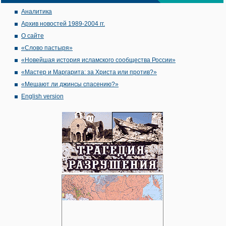
Аналитика
Архив новостей 1989-2004 гг.
О сайте
«Слово пастыря»
«Новейшая история исламского сообщества России»
«Мастер и Маргарита: за Христа или против?»
«Мешают ли джинсы спасению?»
English version