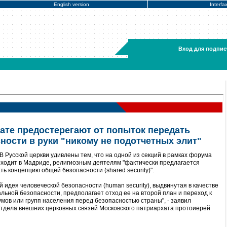
English version
Interfa
Вход для подпис
ате предостерегают от попыток передать
ности в руки "никому не подотчетных элит"
В Русской церкви удивлены тем, что на одной из секций в рамках форума
оходит в Мадриде, религиозным деятелям "фактически предлагается
ть концепцию общей безопасности (shared security)".
й идея человеческой безопасности (human security), выдвинутая в качестве
льной безопасности, предполагает отход ее на второй план и переход к
мов или групп населения перед безопасностью страны", - заявил
Отдела внешних церковных связей Московского патриархата протоиерей