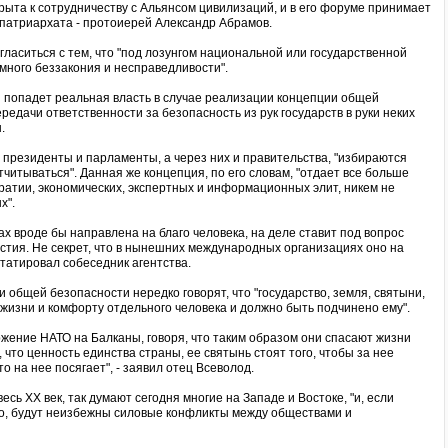
крыта к сотрудничеству с Альянсом цивилизаций, и в его форуме принимает
 патриархата - протоиерей Александр Абрамов.
гласиться с тем, что "под лозунгом национальной или государственной
много беззакония и несправедливости".
ки попадет реальная власть в случае реализации концепции общей
редачи ответственности за безопасность из рук государств в руки неких
.
 президенты и парламенты, а через них и правительства, "избираются
итываться". Данная же концепция, по его словам, "отдает все больше
ратии, экономических, экспертных и информационных элит, никем не
х".
ах вроде бы направлена на благо человека, на деле ставит под вопрос
тия. Не секрет, что в нынешних международных организациях оно на
статировал собеседник агентства.
и общей безопасности нередко говорят, что "государство, земля, святыни,
к жизни и комфорту отдельного человека и должно быть подчинено ему".
жение НАТО на Балканы, говоря, что таким образом они спасают жизни
 что ценность единства страны, ее святынь стоят того, чтобы за нее
то на нее посягает", - заявил отец Всеволод.
весь XX век, так думают сегодня многие на Западе и Востоке, "и, если
го, будут неизбежны силовые конфликты между обществами и