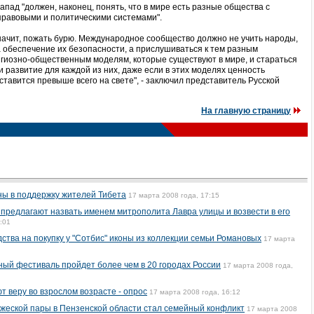
апад "должен, наконец, понять, что в мире есть разные общества с
правовыми и политическими системами".
 значит, пожать бурю. Международное сообщество должно не учить народы,
за обеспечение их безопасности, а прислушиваться к тем разным
гиозно-общественным моделям, которые существуют в мире, и стараться
и развитие для каждой из них, даже если в этих моделях ценность
 ставится превыше всего на свете", - заключил представитель Русской
На главную страницу
ны в поддержку жителей Тибета
17 марта 2008 года, 17:15
предлагают назвать именем митрополита Лавра улицы и возвести в его
:01
ства на покупку у "Сотбис" иконы из коллекции семьи Романовых
17 марта
ный фестиваль пройдет более чем в 20 городах России
17 марта 2008 года,
 веру во взрослом возрасте - опрос
17 марта 2008 года, 16:12
жеской пары в Пензенской области стал семейный конфликт
17 марта 2008