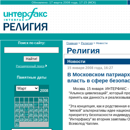
Обновлено: 17 марта 2008 года, 17:15 (МСК)
Поиск по сайту:
Главная
>
Религия
> Новости
Религия
Новости
Расширенный поиск
15 января 2008 года, 16:27
В Московском патриарх
Памятные даты
власть в сфере безопас
Москва. 15 января. ИНТЕРФАКС - 
2008
"Альянса цивилизаций", который пр
принять как данность и реализовыва
01
02
03
04
05
06
07
08
09
"Эта концепция, как и родственная е
10
11
12
13
14
15
16
"мягкой" альтернативы идее национа
17
18
19
20
21
22
23
приоритету безопасности индивидуу
"Интерфаксу" во вторник замглавы 
24
25
26
27
28
29
30
Всеволод Чаплин.
31