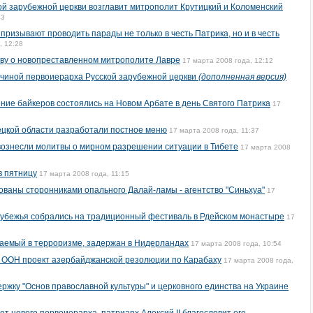
й зарубежной церкви возглавит митрополит Крутицкий и Коломенский
43
ризывают проводить парады не только в честь Патрика, но и в честь
, 12:28
тву о новопреставленном митрополите Лавре
17 марта 2008 года, 12:12
ончиной первоиерарха Русской зарубежной церкви
(дополненная версия)
ние байкеров состоялись на Новом Арбате в день Святого Патрика
17
ецкой области разработали постное меню
17 марта 2008 года, 11:37
вознесли молитвы о мирном разрешении ситуации в Тибете
17 марта 2008
в пятницу
17 марта 2008 года, 11:15
ованы сторонниками опального Далай-ламы - агентство "Синьхуа"
17
рубежья собрались на традиционный фестиваль в Рдейском монастыре
17
ваемый в терроризме, задержан в Нидерландах
17 марта 2008 года, 10:54
в ООН проект азербайджанской резолюции по Карабаху
17 марта 2008 года,
ржку "Основ православной культуры" и церковного единства на Украине