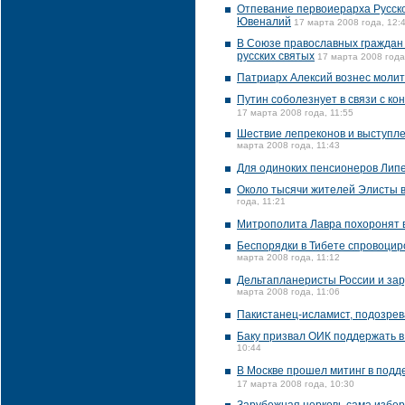
Отпевание первоиерарха Русско
Ювеналий
17 марта 2008 года, 12:
В Союзе православных граждан п
русских святых
17 марта 2008 года
Патриарх Алексий вознес моли
Путин соболезнует в связи с к
17 марта 2008 года, 11:55
Шествие лепреконов и выступле
марта 2008 года, 11:43
Для одиноких пенсионеров Лип
Около тысячи жителей Элисты 
года, 11:21
Митрополита Лавра похоронят 
Беспорядки в Тибете спровоцир
марта 2008 года, 11:12
Дельтапланеристы России и за
марта 2008 года, 11:06
Пакистанец-исламист, подозре
Баку призвал ОИК поддержать 
10:44
В Москве прошел митинг в подде
17 марта 2008 года, 10:30