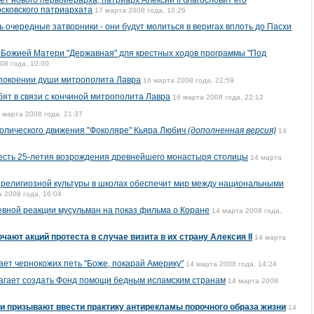
т нового первоиерарха, патриарх Алексий II благословит его
осковского патриархата
17 марта 2008 года, 10:26
 очередные затворники - они будут молиться в веригах вплоть до Пасхи
ны Божией Матери "Державная" для крестных ходов программы "Под
08 года, 10:00
упокоении души митрополита Лавра
16 марта 2008 года, 22:59
бят в связи с кончиной митрополита Лавра
16 марта 2008 года, 22:12
 марта 2008 года, 21:37
олического движения "Фоколяре" Кьяра Любич
(дополненная версия)
14
честь 25-летия возрождения древнейшего монастыря столицы
14 марта
ие религиозной культуры в школах обеспечит мир между национальными
 2008 года, 16:04
вной реакции мусульман на показ фильма о Коране
14 марта 2008 года,
ают акций протеста в случае визита в их страну Алексия II
14 марта
ет чернокожих петь "Боже, покарай Америку"
14 марта 2008 года, 14:24
агает создать Фонд помощи бедным исламским странам
14 марта 2008
и призывают ввести практику антирекламы порочного образа жизни
14