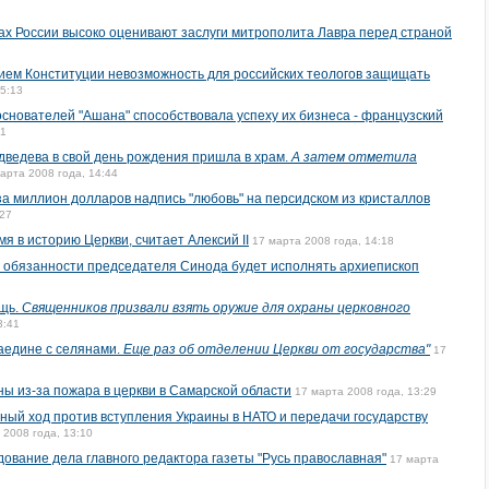
ах России высоко оценивают заслуги митрополита Лавра перед страной
ием Конституции невозможность для российских теологов защищать
15:13
основателей "Ашана" способствовала успеху их бизнеса - французский
01
ведева в свой день рождения пришла в храм.
А затем отметила
арта 2008 года, 14:44
а миллион долларов надпись "любовь" на персидском из кристаллов
:27
я в историю Церкви, считает Алексий II
17 марта 2008 года, 14:18
 обязанности председателя Синода будет исполнять архиепископ
ощь.
Священников призвали взять оружие для охраны церковного
3:41
аедине с селянами.
Еще раз об отделении Церкви от государства"
17
ны из-за пожара в церкви в Самарской области
17 марта 2008 года, 13:29
ный ход против вступления Украины в НАТО и передачи государству
 2008 года, 13:10
дование дела главного редактора газеты "Русь православная"
17 марта