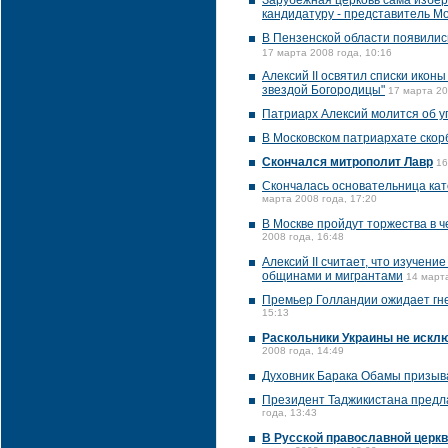
Зарубежная церковь сама избере
кандидатуру - представитель М
В Пензенской области появились
17 марта 2008 года, 10:16
Алексий II освятил списки ико
звездой Богородицы"
17 марта 20
Патриарх Алексий молится об 
В Московском патриархате скор
Скончался митрополит Лавр
16
Скончалась основательница кат
марта 2008 года, 17:20
В Москве пройдут торжества в 
2008 года, 16:48
Алексий II считает, что изучен
общинами и мигрантами
14 марта
Премьер Голландии ожидает гне
15:13
Раскольники Украины не исключ
2008 года, 14:49
Духовник Барака Обамы призыва
Президент Таджикистана предл
года, 13:43
В Русской православной церкв