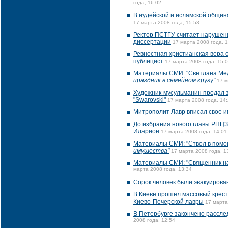
года, 16:02
В иудейской и исламской общин
17 марта 2008 года, 15:53
Ректор ПСТГУ считает нарушен
диссертации
17 марта 2008 года, 
Ревностная христианская вера 
публицист
17 марта 2008 года, 15:
Материалы СМИ: "Светлана Мед
праздник в семейном кругу"
17 м
Художник-мусульманин продал з
"Swarovski"
17 марта 2008 года, 14
Митрополит Лавр вписал свое им
До избрания нового главы РПЦЗ
Иларион
17 марта 2008 года, 14:01
Материалы СМИ: "Ствол в пом
имущества"
17 марта 2008 года, 1
Материалы СМИ: "Священник н
марта 2008 года, 13:34
Сорок человек были эвакуирова
В Киеве прошел массовый крест
Киево-Печерской лавры
17 марта
В Петербурге закончено рассле
2008 года, 12:54