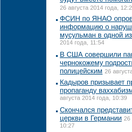
26 августа 2014 года, 12:
ФСИН по ЯНАО опров
информацию о наруш
мусульман в одной из
2014 года, 11:54
В США совершили па
чернокожему подрост
полицейским
26 август
Кадыров призывает п
пропаганду ваххабиз
августа 2014 года, 10:39
Скончался представи
церкви в Германии
26
10:27