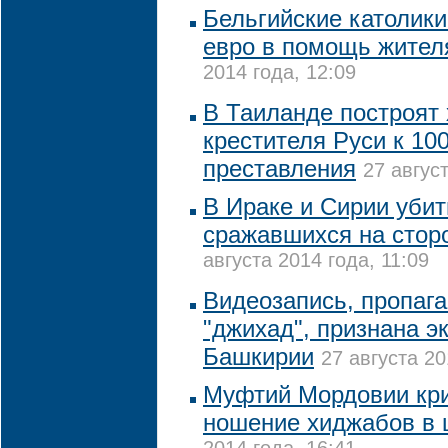
Бельгийские католики
евро в помощь жител
2014 года, 12:09
В Таиланде построят 
крестителя Руси к 10
преставления
27 август
В Ираке и Сирии убит
сражавшихся на стор
августа 2014 года, 11:09
Видеозапись, пропаг
"джихад", признана э
Башкирии
27 августа 20
Муфтий Мордовии кри
ношение хиджабов в 