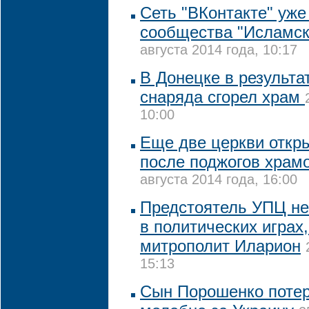
Сеть "ВКонтакте" уже
сообщества "Исламск
августа 2014 года, 10:17
В Донецке в результа
снаряда сгорел храм
10:00
Еще две церкви откр
после поджогов храмо
августа 2014 года, 16:00
Предстоятель УПЦ не
в политических играх,
митрополит Иларион
15:13
Сын Порошенко потер