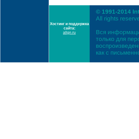
© 1991-2014 In
All rights reserv
Хостинг и поддержка
сайта:
Вся информаци
allgn.ru
только для пе
воспроизведени
как с письмен