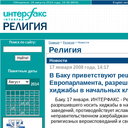
Обновлено: 28 августа 2014 года, 16:38 (МСК)
English ver
Поиск по сайту:
Главная
>
Религия
> Новости
Религия
Новости
17 января 2008 года, 14:17
Памятные даты
В Баку приветствуют ре
Европарламента, разреш
2014
хиджабы в начальных к
01
02
03
04
05
06
07
08
09
10
Баку. 17 января. ИНТЕРФАКС - Р
11
12
13
14
15
16
17
разрешившего носить хиджабы в на
18
19
20
21
22
23
24
заведений, противодействует исла
25
26
27
28
29
30
31
неправительственном азербайджан
религиозных вероисповеданий и св