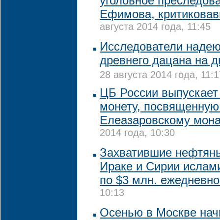
уголовное преследов
Ефимова, критиковав
августа 2014 года, 11:45
Исследователи надею
древнего дацана на д
28 августа 2014 года, 11:1
ЦБ России выпускает
монету, посвященную
Елеазаровскому мон
2014 года, 10:30
Захватившие нефтян
Ираке и Сирии ислам
по $3 млн. ежедневн
10:13
Осенью в Москве нач