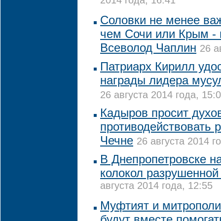
2014 года, 16:41
Соловки не менее ва
чем Сочи или Крым -
Всеволод Чаплин
26 а
Патриарх Кирилл удо
награды лидера мусу
26 августа 2014 года, 15:
Кадыров просит духо
противодействовать 
Чечне
26 августа 2014 го
В Днепропетровске н
колокол разрушенной
августа 2014 года, 12:55
Муфтият и митрополи
будут вместе помога