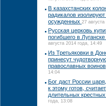
В казахстанских коло
радикалов изолируют
осужденных
27 августа
Русская церковь купи
погибшего в Луганск
августа 2014 года, 14:49
Из Третьяковки в До
принесут чудотворную
православных воинов
14:04
Бог даст России царя,
к этому готов, считае
длительных крестных
года, 13:08