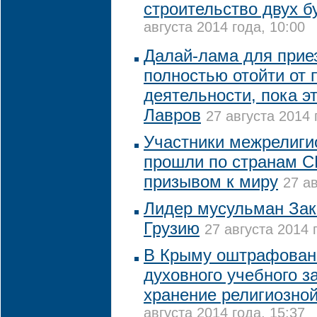
строительство двух б
августа 2014 года, 10:00
Далай-лама для прие
полностью отойти от 
деятельности, пока э
Лавров
27 августа 2014 
Участники межрелиги
прошли по странам С
призывом к миру
27 ав
Лидер мусульман Зак
Грузию
27 августа 2014 
В Крыму оштрафован
духовного учебного з
хранение религиозно
августа 2014 года, 15:37