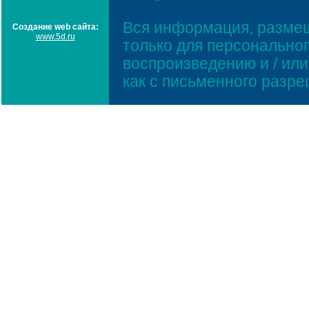
Вся информация, размещ
Создание web сайта:
www.5d.ru
только для персонально
воспроизведению и / ил
как с письменного разр