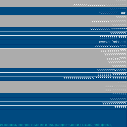
?????
??????? ????????? ??????????
????????
"????????? 100"
?????
????????? ????????
???????
?????????? ????????
????????
????????? ????
Investor Relations
??????? ????? ???
??? ?????? ???
???????????
???o??c???
?????????
???????
?????????-?????
??????? ???????
?????????????? ? ???????? ???????
????
????-??????
???-???????
???????
????????
????????????
??????
дальнейшему воспроизведению и / или распространению в какой-либо форме,