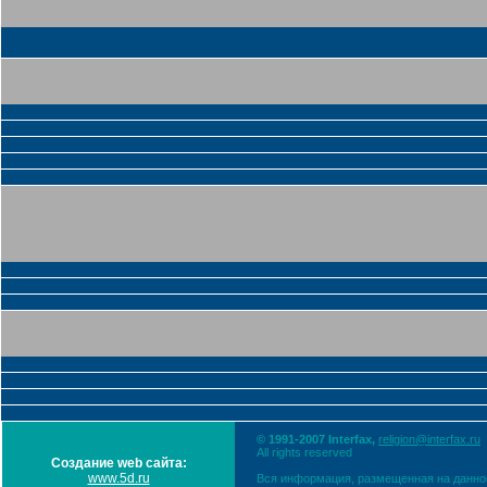
© 1991-2007 Interfax,
religion@interfax.ru
All rights reserved
Создание web сайта:
www.5d.ru
Вся информация, размещенная на данном