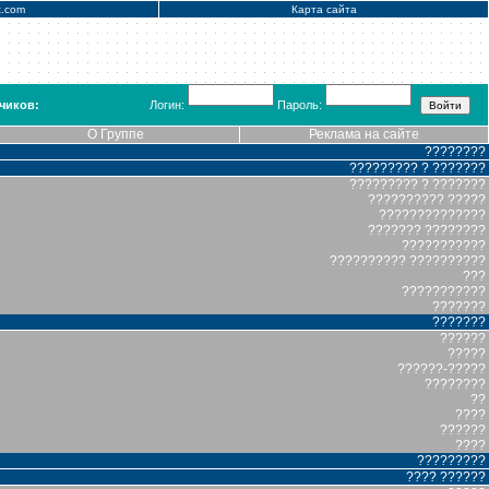
x.com
Карта сайта
чиков:
Логин:
Пароль:
О Группе
Реклама на сайте
????????
????????? ? ???????
????????? ? ???????
?????????? ?????
??????????????
??????? ????????
???????????
?????????? ??????????
???
???????????
???????
???????
??????
?????
??????-?????
????????
??
????
??????
????
?????????
???? ??????