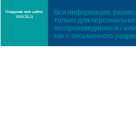
Вся информация, размещ
Создание web сайта:
www.5d.ru
только для персонально
воспроизведению и / ил
как с письменного разр