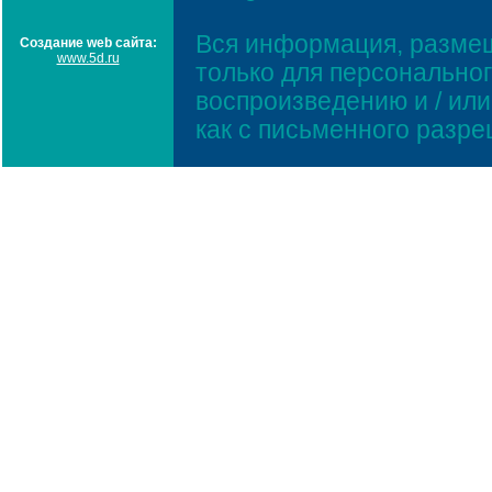
Вся информация, размещ
Создание web сайта:
www.5d.ru
только для персонально
воспроизведению и / ил
как с письменного разр