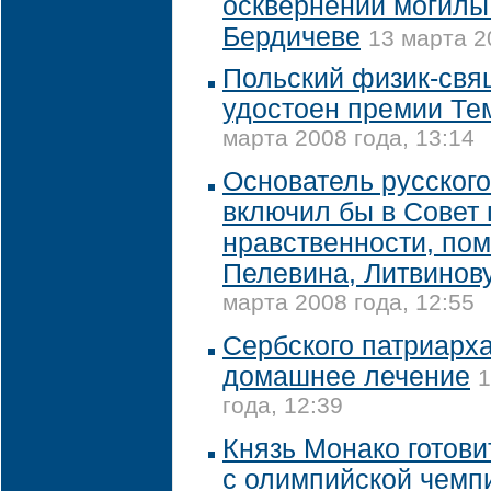
осквернении могилы
Бердичеве
13 марта 2
Польский физик-свя
удостоен премии Те
марта 2008 года, 13:14
Основатель русского
включил бы в Совет 
нравственности, пом
Пелевина, Литвинову
марта 2008 года, 12:55
Сербского патриарха
домашнее лечение
1
года, 12:39
Князь Монако готови
с олимпийской чемп