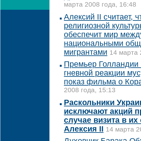
марта 2008 года, 16:48
Алексий II считает, 
религиозной культур
обеспечит мир межд
национальными общ
мигрантами
14 марта 
Премьер Голландии
гневной реакции му
показ фильма о Кор
2008 года, 15:13
Раскольники Украи
исключают акций п
случае визита в их
Алексия II
14 марта 2
Духовник Барака Об