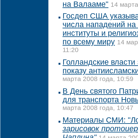
на Валааме"
14 марта
Госдеп США указыва
числа нападений на 
институты и религи
по всему миру
14 мар
11:20
Голландские власти 
показу антиисламск
марта 2008 года, 10:59
В День святого Патр
для транспорта Нов
марта 2008 года, 10:47
Материалы СМИ: "Ло
зарисовок протоиер
Чаплина"
14 марта 200