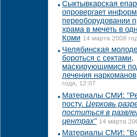
Сыктывкарская епа
опровергает информ
переоборудовании п
храма в мечеть в од
Коми
14 марта 2008 год
Челябинская молоде
бороться с сектами,
маскирующимися по
лечения наркоманов
года, 12:07
Материалы СМИ: "Р
посту.
Церковь разр
поститься в развл
центрах"
14 марта 200
Материалы СМИ: "В