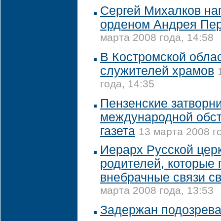
Сергей Михалков на
орденом Андрея Пер
марта 2008 года, 14:58
В Костромской обла
служителей храмов
года, 14:35
Пензенские затворн
международной обст
газета
13 марта 2008 го
Иерарх Русской церк
родителей, которые
внебрачные связи св
марта 2008 года, 13:53
Задержан подозрев