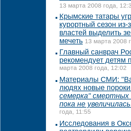
13 марта 2008 года, 12:
Крымские татары уг
курортный сезон из-з
властей выделить з
мечеть
13 марта 2008 г
Главный санврач Ро
рекомендует детям 
марта 2008 года, 12:02
Материалы СМИ: "Ва
людях новые пороки
семерка" смертных
пока не увеличилась
года, 11:55
Исследования в Ок