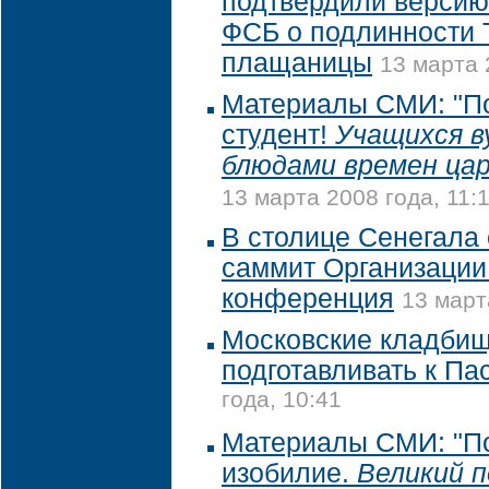
подтвердили версию
ФСБ о подлинности 
плащаницы
13 марта 
Материалы СМИ: "По
студент!
Учащихся в
блюдами времен цар
13 марта 2008 года, 11:
В столице Сенегала
саммит Организации
конференция
13 март
Московские кладбищ
подготавливать к Па
года, 10:41
Материалы СМИ: "П
изобилие.
Великий п