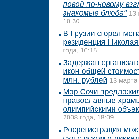
повод по-новому взг
знакомые блюда"
13 
10:30
В Грузии сгорел мон
резиденция Николая 
года, 10:15
Задержан организат
икон общей стоимос
млн. рублей
13 марта 
Мэр Сочи предложил
православные храм
олимпийскими объе
2008 года, 18:09
Росрегистрация може
суд с иском о ликви