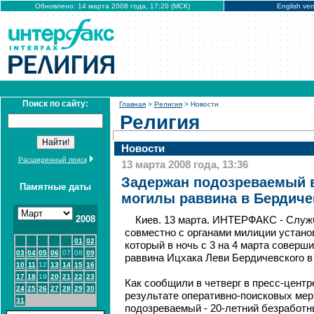
Обновлено: 14 марта 2008 года, 17:20 (МСК)
English ver
Поиск по сайту:
Главная
>
Религия
> Новости
Религия
Новости
Расширенный поиск
13 марта 2008 года, 13:36
Задержан подозреваемый 
Памятные даты
могилы раввина в Бердиче
2008
Киев. 13 марта. ИНТЕРФАКС - Служ
совместно с органами милиции устано
01
02
который в ночь с 3 на 4 марта соверш
03
04
05
06
07
08
09
раввина Ицхака Леви Бердичевского в
10
11
12
13
14
15
16
17
18
19
20
21
22
23
Как сообщили в четверг в пресс-центре
24
25
26
27
28
29
30
результате оперативно-поисковых ме
31
подозреваемый - 20-летний безработн