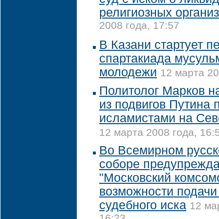
религиозных органи
2008 года, 17:57
В Казани стартует п
спартакиада мусуль
молодежи
12 марта 20
Политолог Марков н
из подвигов Путина 
исламистами на Сев
12 марта 2008 года, 16:
Во Всемирном русс
соборе предупрежд
"Московский комсом
возможности подачи
судебного иска
12 ма
16:23