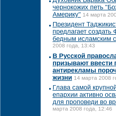
чернокожих петь "Бо
Америку"
14 марта 200
Президент Таджикис
предлагает создать
бедным исламским 
2008 года, 13:43
В Русской правосл
призывают ввести 
антирекламы пороч
жизни
14 марта 2008 г
Глава самой крупно
епархии активно ос
для проповеди во в
марта 2008 года, 12:46