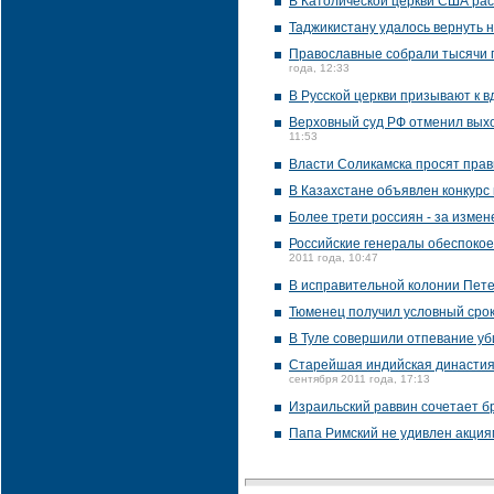
В Католической церкви США рас
Таджикистану удалось вернуть 
Православные собрали тысячи п
года, 12:33
В Русской церкви призывают к в
Верховный суд РФ отменил выхо
11:53
Власти Соликамска просят прав
В Казахстане объявлен конкурс
Более трети россиян - за изме
Российские генералы обеспоко
2011 года, 10:47
В исправительной колонии Пете
Тюменец получил условный сро
В Туле совершили отпевание уби
Старейшая индийская династия 
сентября 2011 года, 17:13
Израильский раввин сочетает б
Папа Римский не удивлен акция