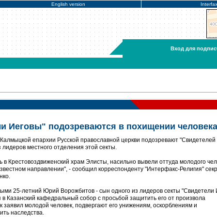
English version
Interfa
Вход для подпис
и Иеговы" подозреваются в похищении человек
 Калмыцкой епархии Русской православной церкви подозревают "Свидетелей
 лидеров местного отделения этой секты.
ь в Крестовоздвиженский храм Элисты, насильно вывели оттуда молодого чел
известном направлении", - сообщил корреспонденту "Интерфакс-Религия" сек
нко.
ными 25-летний Юрий Ворожбитов - сын одного из лидеров секты "Свидетели 
я в Казанский кафедральный собор с просьбой защитить его от произвола
к заявил молодой человек, подвергают его унижениям, оскорблениям и
шить наследства.