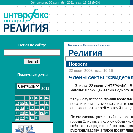
Обновлено: 26 сентября 2011 года, 17:52 (МСК)
Поиск по сайту:
Главная
>
Религия
> Новости
Религия
Новости
22 июля 2008 года, 10:16
Памятные даты
Члены секты "Свидетел
Элиста. 22 июля. ИНТЕРФАКС - В
2011
Иеговы" в похищении сына одного из
01
02
03
04
"В субботу четверо мужчин ворвалис
05
06
07
08
09
10
11
посадили в машину и скрылись в не
епархии протоиерей Алексий Грище
12
13
14
15
16
17
18
19
20
21
22
23
24
25
По его словам, увезенный неизвест
26
27
28
29
30
города Элисты. 7 июля он обратилс
собственных родителей, которые, ка
рукоприкладству, а также грозят ли