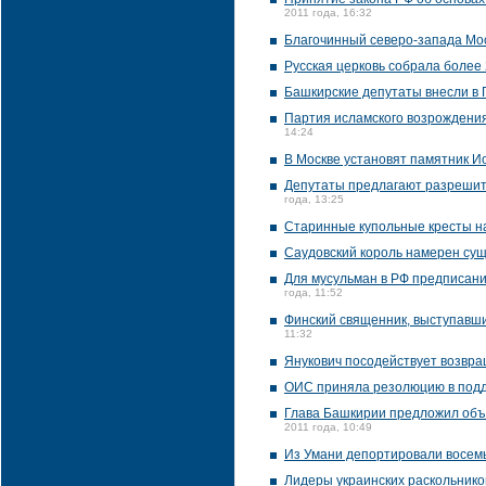
2011 года, 16:32
Благочинный северо-запада Мо
Русская церковь собрала более 
Башкирские депутаты внесли в 
Партия исламского возрождения
14:24
В Москве установят памятник Ио
Депутаты предлагают разрешит
года, 13:25
Старинные купольные кресты на
Саудовский король намерен су
Для мусульман в РФ предписани
года, 11:52
Финский священник, выступавши
11:32
Янукович посодействует возвр
ОИС приняла резолюцию в под
Глава Башкирии предложил объ
2011 года, 10:49
Из Умани депортировали восем
Лидеры украинских раскольнико