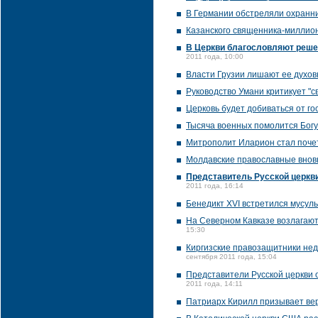
В Германии обстреляли охранн
Казанского священника-миллион
В Церкви благословляют решен
2011 года, 10:00
Власти Грузии лишают ее духов
Руководство Умани критикует "с
Церковь будет добиваться от г
Тысяча военных помолится Богу 
Митрополит Иларион стал поч
Молдавские православные вновь
Представитель Русской церкви
2011 года, 16:14
Бенедикт XVI встретился мусу
На Северном Кавказе возлагают
15:30
Киргизские правозащитники нед
сентября 2011 года, 15:04
Представители Русской церкви
2011 года, 14:11
Патриарх Кирилл призывает ве