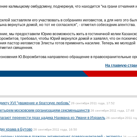
ние калмыцкому омбудсмену, подчеркнув, что находится "на грани отчаяния 
илой заставляли его участвовать в собраниях иеговистов, а для него это был
на вернуться домой, но тот не согласился", - отметил собеседник агентства.
ние, мы предоставили Юрию возможность жить в гостиничной келии Казанск
орожбитов, требовал, чтобы Юрий вернулся домой и заявлял, что он психиче
ения пастор иеговистов Элисты готов применить насилие. Теперь же молодой
 отметил священник.
счезновения Ю.Ворожбитова направлено обращение в правоохранительные ор
На главную стра
икту XVI "уважение и братскую любовь"
26 сентября 2011 года, 17:52
четырем московским организациям сексменьшинств
26 сентября 2011 года, 17:48
агают перенести прах цадика Нахмана из Умани в Израиль
26 сентября 2011 го
дку храма в Бутово
26 сентября 2011 года, 16:50
 охраны здоровья граждан активизирует псевдоцелителей - эксперты
26 сентя