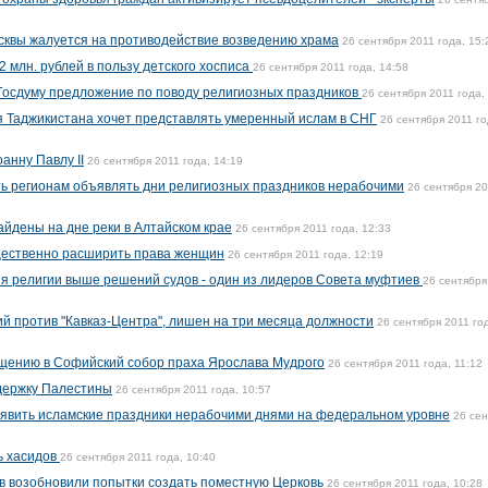
сквы жалуется на противодействие возведению храма
26 сентября 2011 года, 15:
2 млн. рублей в пользу детского хосписа
26 сентября 2011 года, 14:58
Госдуму предложение по поводу религиозных праздников
26 сентября 2011 года,
 Таджикистана хочет представлять умеренный ислам в СНГ
26 сентября 2011 го
анну Павлу II
26 сентября 2011 года, 14:19
ь регионам объявлять дни религиозных праздников нерабочими
26 сентября 2
йдены на дне реки в Алтайском крае
26 сентября 2011 года, 12:33
щественно расширить права женщин
26 сентября 2011 года, 12:19
я религии выше решений судов - один из лидеров Совета муфтиев
26 сентября
й против "Кавказ-Центра", лишен на три месяца должности
26 сентября 2011 го
ащению в Софийский собор праха Ярослава Мудрого
26 сентября 2011 года, 11:12
держку Палестины
26 сентября 2011 года, 10:57
явить исламские праздники нерабочими днями на федеральном уровне
26 се
ь хасидов
26 сентября 2011 года, 10:40
в возобновили попытки создать поместную Церковь
26 сентября 2011 года, 10:28