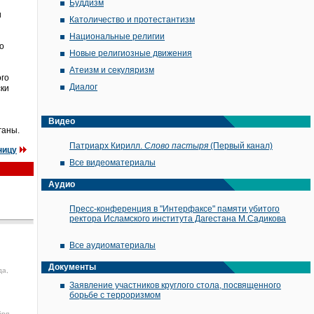
Буддизм
и
Католичество и протестантизм
Национальные религии
о
Новые религиозные движения
Атеизм и секуляризм
ого
Диалог
ски
Видео
ганы.
Патриарх Кирилл.
Слово пастыря
(Первый канал)
ницу
Все видеоматериалы
Аудио
Пресс-конференция в "Интерфаксе" памяти убитого
ректора Исламского института Дагестана М.Садикова
Все аудиоматериалы
Документы
да,
Заявление участников круглого стола, посвященного
борьбе с терроризмом
бря