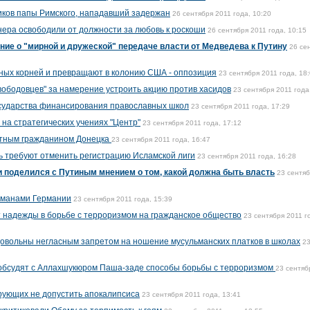
иков папы Римского, нападавший задержан
26 сентября 2011 года, 10:20
ера освободили от должности за любовь к роскоши
26 сентября 2011 года, 10:15
ие о "мирной и дружеской" передаче власти от Медведева к Путину
26 се
ных корней и превращают в колонию США - оппозиция
23 сентября 2011 года, 18
вободовцев" за намерение устроить акцию против хасидов
23 сентября 2011 года
осударства финансирования православных школ
23 сентября 2011 года, 17:29
на стратегических учениях "Центр"
23 сентября 2011 года, 17:12
етным гражданином Донецка
23 сентября 2011 года, 16:47
 требуют отменить регистрацию Исламской лиги
23 сентября 2011 года, 16:28
 поделился с Путиным мнением о том, какой должна быть власть
23 сентя
льманами Германии
23 сентября 2011 года, 15:39
 надежды в борьбе с терроризмом на гражданское общество
23 сентября 2011 г
овольны негласным запретом на ношение мусульманских платков в школах
2
 обсудят с Аллахшукюром Паша-заде способы борьбы с терроризмом
23 сентяб
рующих не допустить апокалипсиса
23 сентября 2011 года, 13:41