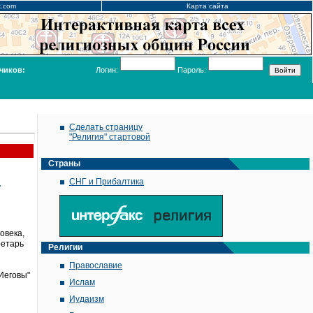
x.com
Карта сайта
чиков:
Логин:
Пароль:
Сделать страницу
"Религия" стартовой
Страны
а
СНГ и Прибалтика
овека,
ретарь
Религии
Православие
Иеговы"
Ислам
Иудаизм