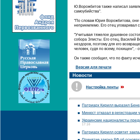
Ю.Ворожбитов также написал заявле
самоубийства".
"По словам Юрия Ворожбитова, они с
неприемлемо. Его отец уговаривал сы
"Учитывая тяжелое душевное состоя
собора Элисты. Его отец, Василий В
нездоров, поэтому для его возвращ
человек, судя по всему, похищен", -
Он также сообщил, что по факту и
Версия для печати
Новости
Настройка ленты
.
Патриарх Кирилл выразил Бенед
Минюст отказал в регистрации 
Украинские националисты предл
17:16
Патриарх Кирилл освятит закла
Принятие закона РФ об основах