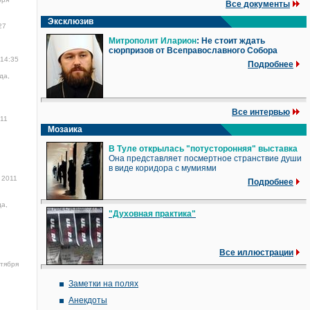
Все документы
Эксклюзив
27
Митрополит Иларион
: Не стоит ждать
сюрпризов от Всеправославного Собора
 14:35
Подробнее
да,
Все интервью
011
Мозаика
В Туле открылась "потусторонняя" выставка
Она представляет посмертное странствие души
в виде коридора с мумиями
 2011
Подробнее
да,
"Духовная практика"
Все иллюстрации
нтября
Заметки на полях
Анекдоты