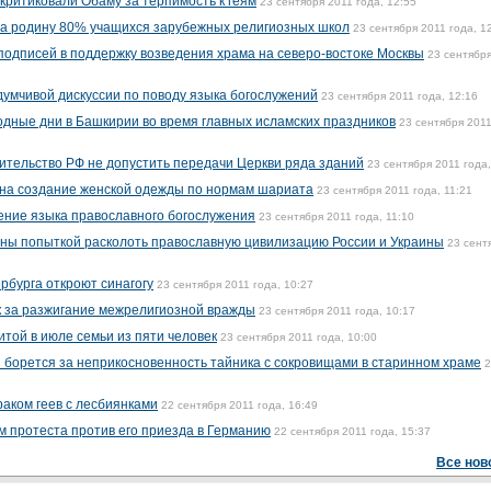
критиковали Обаму за терпимость к геям
23 сентября 2011 года, 12:55
на родину 80% учащихся зарубежных религиозных школ
23 сентября 2011 года, 1
одписей в поддержку возведения храма на северо-востоке Москвы
23 сентябр
думчивой дискуссии по поводу языка богослужений
23 сентября 2011 года, 12:16
дные дни в Башкирии во время главных исламских праздников
23 сентября 2011
ительство РФ не допустить передачи Церкви ряда зданий
23 сентября 2011 года,
 на создание женской одежды по нормам шариата
23 сентября 2011 года, 11:21
нение языка православного богослужения
23 сентября 2011 года, 11:10
ены попыткой расколоть православную цивилизацию России и Украины
23 сент
рбурга откроют синагогу
23 сентября 2011 года, 10:27
к за разжигание межрелигиозной вражды
23 сентября 2011 года, 10:17
той в июле семьи из пяти человек
23 сентября 2011 года, 10:00
борется за неприкосновенность тайника с сокровищами в старинном храме
2
раком геев с лесбиянками
22 сентября 2011 года, 16:49
м протеста против его приезда в Германию
22 сентября 2011 года, 15:37
Все нов