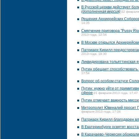
В Русской церкви действует бол
(дополненная версия)
02 февраля
Решения Архиерейских Соборов 
14:35
Смягчение приговора "Pussy Rio
2013 года, 12:54
В Москве открылся Архиерейск
Патриарх Кирилл предостерегае
2013 года, 18:30
Ликвидирована тольяттинская я
Путин обещает способствовать
17:54
Вопрос об особом статусе Соло
Путин: нужно уйти от примитив
сфере
01 февраля 2013 года, 17:47
Путин отмечает важность мисси
Митрополит Ювеналий просит П
февраля 2013 года, 17:34
Патриарх Кирилл благодарен вла
В Екатеринбурге освятят восст
В Карачаево-Черкесии обокрал