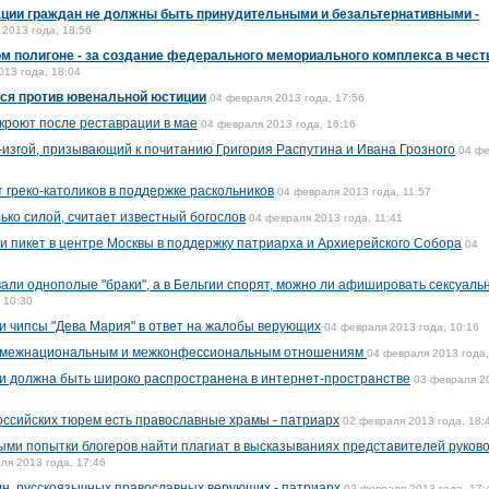
ции граждан не должны быть принудительными и безальтернативными -
2013 года, 18:56
м полигоне - за создание федерального мемориального комплекса в чест
013 года, 18:04
ся против ювенальной юстиции
04 февраля 2013 года, 17:56
кроют после реставрации в мае
04 февраля 2013 года, 16:16
-изгой, призывающий к почитанию Григория Распутина и Ивана Грозного
04 ф
греко-католиков в поддержке раскольников
04 февраля 2013 года, 11:57
ько силой, считает известный богослов
04 февраля 2013 года, 11:41
и пикет в центре Москвы в поддержку патриарха и Архиерейского Собора
04
али однополые "браки", а в Бельгии спорят, можно ли афишировать сексуаль
 10:30
и чипсы "Дева Мария" в ответ на жалобы верующих
04 февраля 2013 года, 10:16
по межнациональным и межконфессиональным отношениям
04 февраля 2013 года,
и должна быть широко распространена в интернет-пространстве
03 февраля 2
ссийских тюрем есть православные храмы - патриарх
02 февраля 2013 года, 18:
ыми попытки блогеров найти плагиат в высказываниях представителей руков
ля 2013 года, 17:46
лн. русскоязычных православных верующих - патриарх
02 февраля 2013 года, 17: