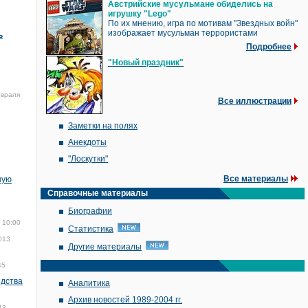
Австрийские мусульмане обиделись на
игрушку "Lego"
По их мнению, игра по мотивам "Звездных войн"
изображает мусульман террористами
ь
Подробнее
"Новый праздник"
евраля
Все иллюстрации
Заметки на полях
Анекдоты
"Лоскутки"
Все материалы
ную
Справочные материалы
Биографии
 10:00
Статистика
013
Другие материалы
45
одства
Аналитика
Архив новостей 1989-2004 гг.
43