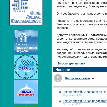
действий "красных комиссаров", уст
заново и передачи под богослужения
Они сообщили о планах построить н
"Уверены, что бизнесмены были не о
безо всяких условий, откажутся от с
запросе.
Депутаты попросили Г.Полтавченко 
строительство жилого дома, предост
законодательного собрания, епархи
Упомянутый храм являлся подворье
подаренной обители земле. Несмотр
переоборудовали под отделение мил
Версия для печати
Новости
Настройка ленты
Архиерейский Собор обязал Це
2013 года, 20:05
Архиерейский Собор предлагает
2013 года, 19:25