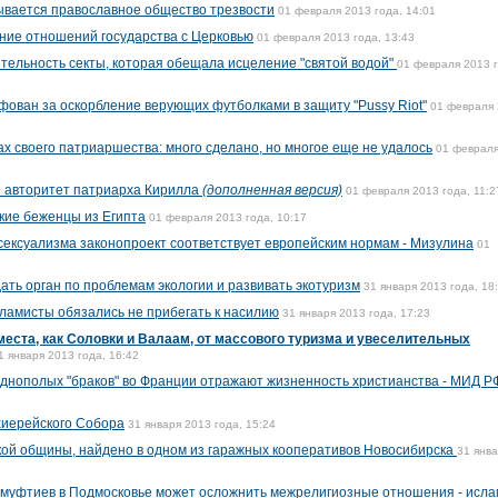
ывается православное общество трезвости
01 февраля 2013 года, 14:01
ние отношений государства с Церковью
01 февраля 2013 года, 13:43
ельность секты, которая обещала исцеление "святой водой"
01 февраля 2013 г
ован за оскорбление верующих футболками в защиту "Pussy Riot"
01 февраля
х своего патриаршества: много сделано, но многое еще не удалось
01 февраля
 авторитет патриарха Кирилла
(дополненная версия)
01 февраля 2013 года, 11:2
кие беженцы из Египта
01 февраля 2013 года, 10:17
ексуализма законопроект соответствует европейским нормам - Мизулина
01
ать орган по проблемам экологии и развивать экотуризм
31 января 2013 года, 18
ламисты обязались не прибегать к насилию
31 января 2013 года, 17:23
места, как Соловки и Валаам, от массового туризма и увеселительных
1 января 2013 года, 16:42
днополых "браков" во Франции отражают жизненность христианства - МИД Р
хиерейского Собора
31 января 2013 года, 15:24
кой общины, найдено в одном из гаражных кооперативов Новосибирска
31 янв
 муфтиев в Подмосковье может осложнить межрелигиозные отношения - исл