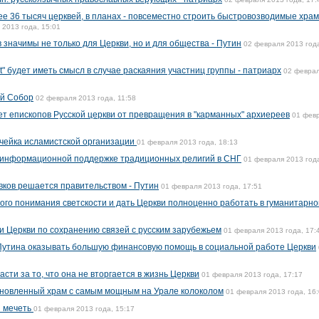
ее 36 тысяч церквей, в планах - повсеместно строить быстровозводимые хра
 2013 года, 15:01
значимы не только для Церкви, но и для общества - Путин
02 февраля 2013 год
t" будет иметь смысл в случае раскаяния участниц группы - патриарх
02 февра
ий Собор
02 февраля 2013 года, 11:58
т епископов Русской церкви от превращения в "карманных" архиереев
01 фев
чейка исламистской организации
01 февраля 2013 года, 18:13
 информационной поддержке традиционных религий в СНГ
01 февраля 2013 год
вков решается правительством - Путин
01 февраля 2013 года, 17:51
ного понимания светскости и дать Церкви полноценно работать в гуманитарно
и Церкви по сохранению связей с русским зарубежьем
01 февраля 2013 года, 17:
утина оказывать большую финансовую помощь в социальной работе Церкви
сти за то, что она не вторгается в жизнь Церкви
01 февраля 2013 года, 17:17
ановленный храм с самым мощным на Урале колоколом
01 февраля 2013 года, 16
и мечеть
01 февраля 2013 года, 15:17