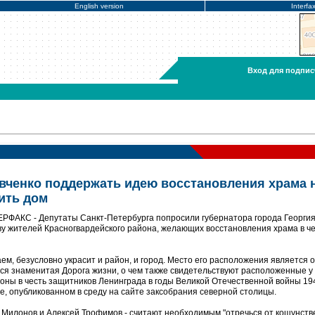
English version
Interfa
Вход для подпис
вченко поддержать идею восстановления храма 
оить дом
ТЕРФАКС - Депутаты Санкт-Петербурга попросили губернатора города Георги
у жителей Красногвардейского района, желающих восстановления храма в че
аем, безусловно украсит и район, и город. Место его расположения является 
тся знаменитая Дорога жизни, о чем также свидетельствуют расположенные у
ны в честь защитников Ленинграда в годы Великой Отечественной войны 19
росе, опубликованном в среду на сайте заксобрания северной столицы.
 Милонов и Алексей Трофимов - считают необходимым "отречься от кощунст