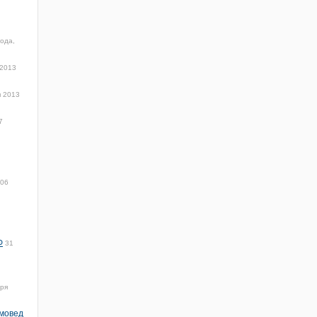
ода,
 2013
 2013
7
:06
Ф
31
аря
амовед