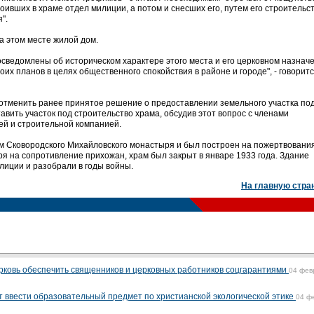
роивших в храме отдел милиции, а потом и снесших его, путем его строительс
".
а этом месте жилой дом.
сведомлены об историческом характере этого места и его церковном назначе
воих планов в целях общественного спокойствия в районе и городе", - говоритс
отменить ранее принятое решение о предоставлении земельного участка по
авить участок под строительство храма, обсудив этот вопрос с членами
ей и строительной компанией.
м Сковородского Михайловского монастыря и был построен на пожертвовани
я на сопротивление прихожан, храм был закрыт в январе 1933 года. Здание
иции и разобрали в годы войны.
На главную стра
рковь обеспечить священников и церковных работников соцгарантиями
04 фев
 ввести образовательный предмет по христианской экологической этике
04 ф