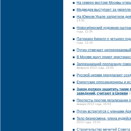
На северо-востоке Москвы откр
Медведев выступает за укрепле
На Южном Урале запретили деят
13:30
Новосибирский художник оштраф
года, 12:36
Патриарх Кирилл о четырех года
года, 12:19
Путин отмечает непререкаемый
В Москве ищут приют христианс
Запрещающий пропаганду гомос
февраля 2013 года, 10:00
Русской церкви предлагают созд
Египетские оппозиционеры и ис
Закон должен защитить такие 
заведений, считают в Церкви
3
Протесты против легализации о
января 2013 года, 16:03
Путин встретится с членами Ар
Тело бизнесмена, члена иудейс
2013 года, 15:01
Строительство мечетей Совета