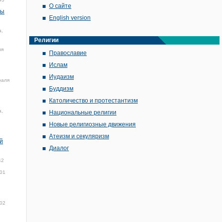
О сайте
мы
English version
а,
Религии
ля
Православие
Ислам
Иудаизм
раля
Буддизм
Католичество и протестантизм
а,
Национальные религии
Новые религиозные движения
Атеизм и секуляризм
й
Диалог
42
01
:02