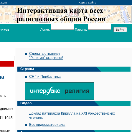
x.com
Карта сайта
чиков:
Логин:
Пароль:
Сделать страницу
"Религия" стартовой
Страны
на
СНГ и Прибалтика
я
сть
Видео
одним из
Доклад патриарха Кирилла на XXI Рождественских
чтениях
41-1945
Все видеоматериалы
венных