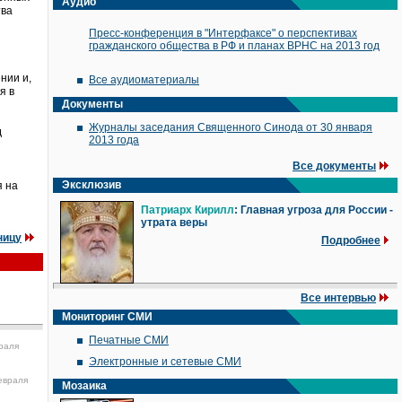
Аудио
тва
Пресс-конференция в "Интерфаксе" о перспективах
гражданского общества в РФ и планах ВРНС на 2013 год
нии и,
Все аудиоматериалы
я в
Документы
Журналы заседания Священного Синода от 30 января
д
2013 года
Все документы
Эксклюзив
я на
Патриарх Кирилл
: Главная угроза для России -
утрата веры
ницу
Подробнее
Все интервью
Мониторинг СМИ
Печатные СМИ
раля
Электронные и сетевые СМИ
евраля
Мозаика