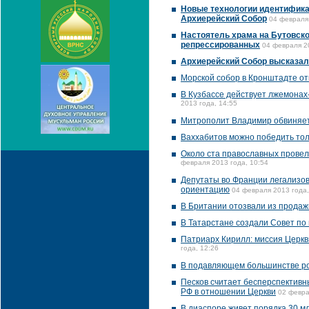
Новые технологии идентифика
Архиерейский Собор
04 февраля 
Настоятель храма на Бутовско
репрессированных
04 февраля 2
Архиерейский Собор высказал
Морской собор в Кронштадте от
В Кузбассе действует лжемонах
2013 года, 14:55
Митрополит Владимир обвиняет 
Ваххабитов можно победить тол
Около ста православных провел
февраля 2013 года, 10:54
Депутаты во Франции легализов
ориентацию
04 февраля 2013 года,
В Британии отозвали из продаж
В Татарстане создали Совет 
Патриарх Кирилл: миссия Церкв
года, 12:26
В подавляющем большинстве ро
Песков считает бесперспективн
РФ в отношении Церкви
02 февра
В диаспоре живет порядка 30 м