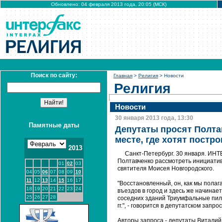
Обновлено: 04 февраля 2013 года, 20:05 (МСК)
Поиск по сайту:
Главная
>
Религия
> Новости
Религия
Новости
30 января 2013 года, 13:30
Памятные даты
Депутаты просят Полта
месте, где хотят постр
2013
Санкт-Петербург. 30 января. ИН
Полтавченко рассмотреть инициатив
01
02
03
святителя Моисея Новгородского.
04
05
06
07
08
09
10
11
12
13
14
15
16
17
"Восстановленный, он, как мы полаг
18
19
20
21
22
23
24
въездов в город и здесь же начинае
25
26
27
28
соседних зданий Триумфальные пило
гг.", - говорится в депутатском зап
Авторы запроса - депутаты Виталий