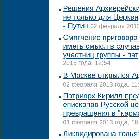
Решения Архиерейск
не только для Церкви
- Путин
02 февраля 2013
Смягчение приговора 
иметь смысл в случа
участниц группы - па
2013 года, 12:54
В Москве открылся А
02 февраля 2013 года, 11
Патриарх Кирилл пре
епископов Русской це
превращения в "карм
01 февраля 2013 года, 18
Ликвидирована толья