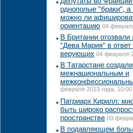
Депутаты во Франции
однополые "браки", а 
можно ли афиширова
ориентацию
04 февраля
В Британии отозвали
"Дева Мария" в ответ
верующих
04 февраля 2
В Татарстане создали
межнациональным и
межконфессиональн
февраля 2013 года, 10:00
Патриарх Кирилл: ми
быть широко распрост
пространстве
03 февра
В подавляющем боль