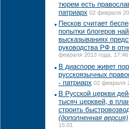
тюрем есть правосла
патриарх
02 февраля 20
Песков считает бесп
попытки блогеров най
высказываниях предс
руководства РФ в от
февраля 2013 года, 17:46
В диаспоре живет пор
русскоязычных прав
- патриарх
02 февраля 2
В Русской церкви дей
тысяч церквей, в пла
строить быстровозв
(дополненная версия)
15:01