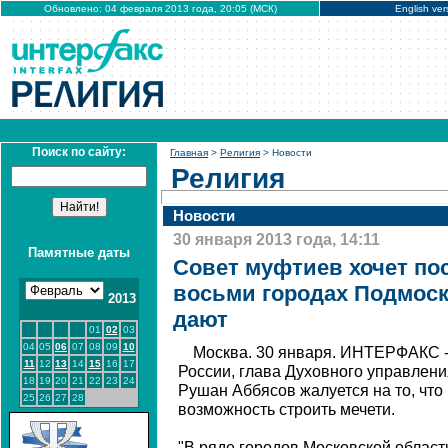
Обновлено: 04 февраля 2013 года, 20:05 (МСК)
English ver
Поиск по сайту:
Главная
>
Религия
> Новости
Религия
Новости
30 января 2013 года, 14:11
Памятные даты
Совет муфтиев хочет по
восьми городах Подмоск
2013
дают
01
02
03
04
05
06
07
08
09
10
Москва. 30 января. ИНТЕРФАКС 
11
12
13
14
15
16
17
России, глава Духовного управлен
18
19
20
21
22
23
24
Рушан Аббясов жалуется на то, что
25
26
27
28
возможность строить мечети.
"В ряде городов Московской област