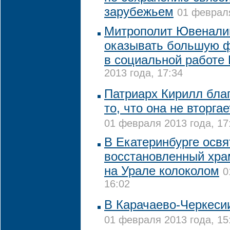
зарубежьем
01 февраля
Митрополит Ювеналий
оказывать большую 
в социальной работе
2013 года, 17:34
Патриарх Кирилл благ
то, что она не вторга
01 февраля 2013 года, 17
В Екатеринбурге освя
восстановленный хр
на Урале колоколом
0
16:02
В Карачаево-Черкеси
01 февраля 2013 года, 15