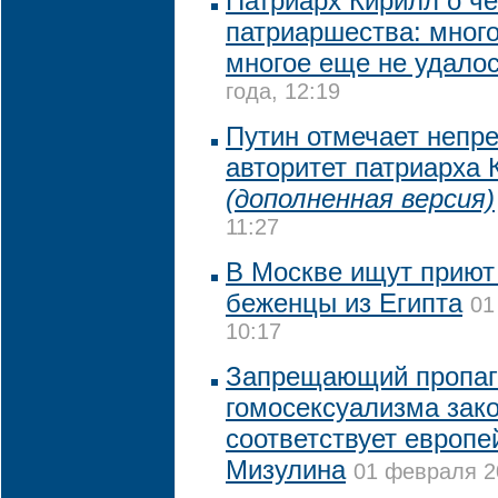
Патриарх Кирилл о че
патриаршества: много
многое еще не удало
года, 12:19
Путин отмечает непр
авторитет патриарха 
(дополненная версия)
11:27
В Москве ищут приют
беженцы из Египта
01
10:17
Запрещающий пропаг
гомосексуализма зак
соответствует европе
Мизулина
01 февраля 20