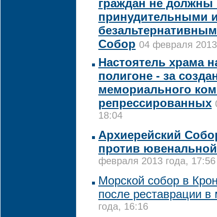
граждан не должны
принудительными 
безальтернативным
Собор
04 февраля 2013 
Настоятель храма н
полигоне - за созд
мемориального комп
репрессированных
18:04
Архиерейский Собо
против ювенальной
февраля 2013 года, 17:56
Морской собор в Кро
после реставрации в
года, 16:16