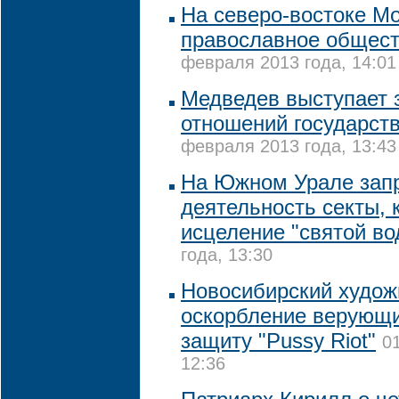
На северо-востоке М
православное общест
февраля 2013 года, 14:01
Медведев выступает 
отношений государст
февраля 2013 года, 13:43
На Южном Урале зап
деятельность секты,
исцеление "святой в
года, 13:30
Новосибирский худож
оскорбление верующ
защиту "Pussy Riot"
0
12:36