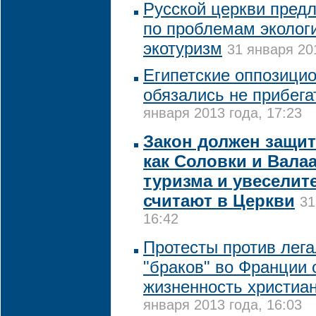
Русской церкви предл
по проблемам экологи
экотуризм
31 января 20
Египетские оппозици
обязались не прибега
января 2013 года, 17:23
Закон должен защит
как Соловки и Вала
туризма и увеселит
считают в Церкви
31
16:42
Протесты против лег
"браков" во Франции
жизненность христиа
января 2013 года, 16:03