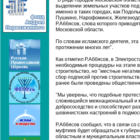
выделении земельных участков под 
именно в таких городах, как Подоль
Пушкино, Нарофоминск, Железнодо
Р.Аббясов, слова которого приводя
Московской области.
По словам исламского деятеля, эта
протяжении многих лет".
Как отметил Р.Аббясов, в Электрос
необходимые процедуры на этапе 
строительство, но "местные негати
сбор подписей против строительства
ранее были проведены общественн
"Мы уверены, что подобные протест
сложившийся межнациональный и 
добрососедство и способствуют ра
шовинистских настроений в подмоск
Р.Аббясов сообщил, что в связи со
муфтиев будет обращаться к губерн
областным и муниципальным власт