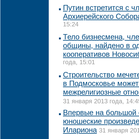
Путин встретится с ч
Архиерейского Собор
15:24
Тело бизнесмена, чле
общины, найдено в о
кооперативов Новос
года, 15:01
Строительство мечет
в Подмосковье может
межрелигиозные отно
31 января 2013 года, 14:4
Впервые на большой 
юношеские произведе
Илариона
31 января 201