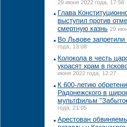
29 июня 2022 года, 17:56
Глава Конституционн
выступил против отм
смертную казнь
29 июн
Во Львове запретили
года, 13:08
Колокола в честь ца
украсят храм в псков
июня 2022 года, 12:27
К 600-летию обретен
Радонежского в широ
мультфильм "Забытое
года, 21:05
Арестован обвиняемы