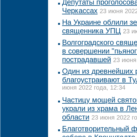
Депутаты проголосова
Черкассах
23 июня 2022
На Украине облили з
священника УПЦ
23 и
Волгоградского свящ
в совершении "пьяног
пострадавшей
23 июня
Один из древнейших 
благоустраивают в Ту
июня 2022 года, 12:34
Частицу мощей свято
украли из храма в Ле
области
23 июня 2022 го
Благотворительный ф