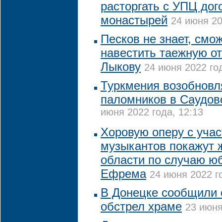
расторгать с УПЦ дог
монастырей
24 июня 20
Песков не знает, смо
навестить таежную о
Лыкову
24 июня 2022 год
Туркмения возобновл
паломников в Саудо
июня 2022 года, 12:13
Хоровую оперу с учас
музыкантов покажут 
области по случаю ю
Ефрема
24 июня 2022 го
В Донецке сообщили 
обстрел храме
23 июня