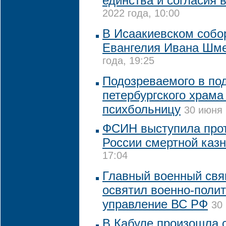
единства и согласия 
2022 года, 10:00
В Исаакиевском собо
Евангелия Ивана Шм
года, 19:25
Подозреваемого в по
петербургского храма
психбольницу
30 июня 
ФСИН выступила прот
России смертной каз
17:04
Главный военный свя
освятил военно-поли
управление ВС РФ
30
В Кабуле произошла 