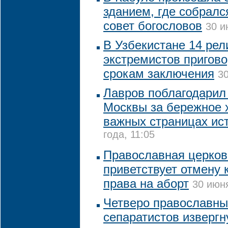
зданием, где собралс
совет богословов
30 и
В Узбекистане 14 рел
экстремистов пригов
срокам заключения
30
Лавров поблагодарил
Москвы за бережное 
важных страницах ис
года, 11:05
Православная церков
приветствует отмену 
права на аборт
30 июня
Четверо православны
сепаратистов извергн