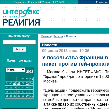
Обновлено: 03 июля 2022 года, 14:22 (МСК)
English ver
Поиск по сайту:
Главная
>
Религия
> Новости
Новости
09 июля 2013 года, 10:36
У посольства Франции в
Памятные даты
пикет против гей-пропа
2022
Москва. 9 июля. ИНТЕРФАКС - Пи
"браков" пройдет во вторник в 12:0
01
02
03
Москве.
04
05
06
07
08
09
10
11
12
13
14
15
16
17
"Цель акции - поддержать героиче
18
19
20
21
22
23
24
Франции, не поступившихся свои
25
26
27
28
29
30
31
семейные ценности и право остава
а также право их собственных дете
мальчиками", - сообщили "Интерфак