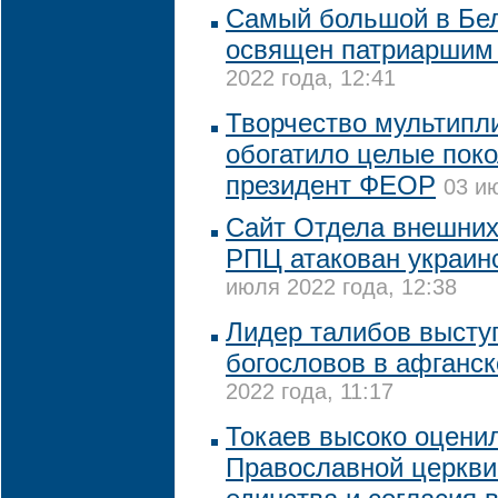
Самый большой в Бел
освящен патриаршим
2022 года, 12:41
Творчество мультипл
обогатило целые поко
президент ФЕОР
03 и
Сайт Отдела внешних
РПЦ атакован украин
июля 2022 года, 12:38
Лидер талибов высту
богословов в афганск
2022 года, 11:17
Токаев высоко оцени
Православной церкви