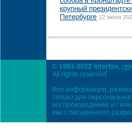
собора в Кронштадте
крупный президентски
Петербурге
22 июня 202
© 1991-2022 Interfax,
rel
All rights reserved
Вся информация, размещ
только для персонально
воспроизведению и / ил
как с письменного разр