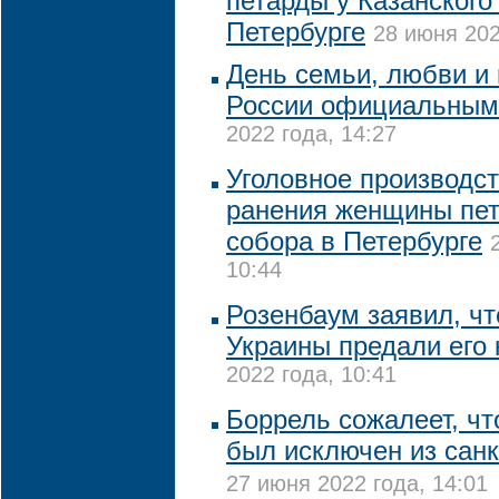
петарды у Казанского
Петербурге
28 июня 202
День семьи, любви и 
России официальным
2022 года, 14:27
Уголовное производст
ранения женщины пет
собора в Петербурге
10:44
Розенбаум заявил, чт
Украины предали его 
2022 года, 10:41
Боррель сожалеет, чт
был исключен из сан
27 июня 2022 года, 14:01