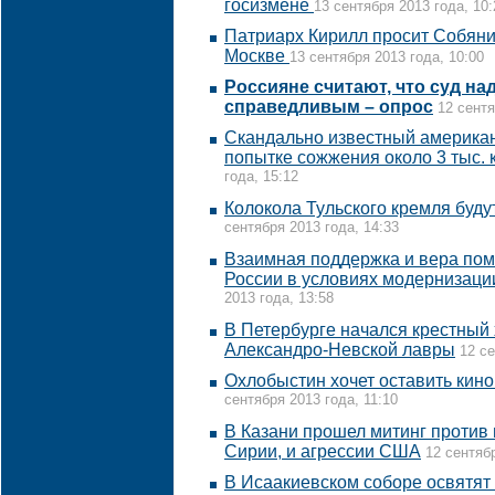
госизмене
13 сентября 2013 года, 10:
Патриарх Кирилл просит Собяни
Москве
13 сентября 2013 года, 10:00
Россияне считают, что суд над
справедливым – опрос
12 сентя
Скандально известный американ
попытке сожжения около 3 тыс. 
года, 15:12
Колокола Тульского кремля буду
сентября 2013 года, 14:33
Взаимная поддержка и вера пом
России в условиях модернизации
2013 года, 13:58
В Петербурге начался крестный 
Александро-Невской лавры
12 се
Охлобыстин хочет оставить кин
сентября 2013 года, 11:10
В Казани прошел митинг против
Сирии, и агрессии США
12 сентябр
В Исаакиевском соборе освятят 