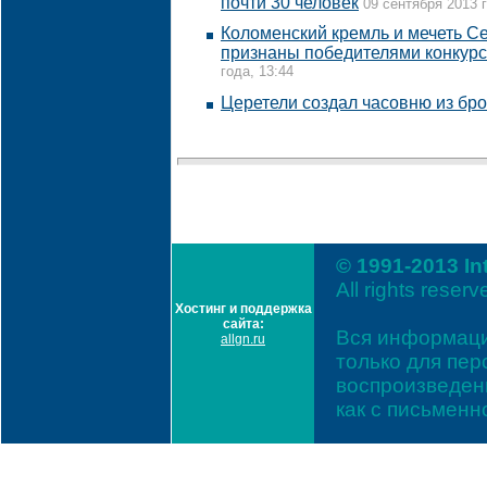
почти 30 человек
09 сентября 2013 г
Коломенский кремль и мечеть С
признаны победителями конкурс
года, 13:44
Церетели создал часовню из бр
© 1991-2013 In
All rights reserv
Хостинг и поддержка
сайта:
Вся информаци
allgn.ru
только для пе
воспроизведени
как с письмен