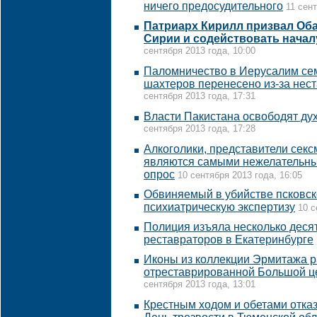
ничего предосудительного
11 сент
Патриарх Кирилл призвал Оба
Сирии и содействовать нача
сентября 2013 года, 10:00
Паломничество в Иерусалим сем
шахтеров перенесено из-за нес
сентября 2013 года, 17:31
Власти Пакистана освободят ду
сентября 2013 года, 17:28
Алкоголики, представители сек
являются самыми нежелательны
опрос
10 сентября 2013 года, 16:05
Обвиняемый в убийстве псковск
психиатрическую экспертизу
10 с
Полиция изъяла несколько десят
реставраторов в Екатеринбурге
Иконы из коллекции Эрмитажа р
отреставрированной Большой ц
сентября 2013 года, 13:01
Крестным ходом и обетами отказ