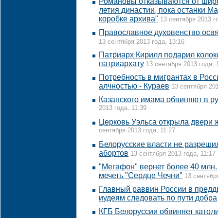
Романовы отказываются от широ
летия династии, пока останки М
коробке архива"
13 сентября 2013 г
Православное духовенство осв
13 сентября 2013 года, 13:16
Патриарх Кирилл подарил коло
патриархату
13 сентября 2013 года, 
Потребность в мигрантах в Росс
алчностью - Кураев
13 сентября 201
Казанского имама обвиняют в р
2013 года, 11:39
Церковь Уэльса открыла двери
сентября 2013 года, 11:27
Белорусские власти не разреши
абортов
13 сентября 2013 года, 11:17
"Мегафон" вернет более 40 млн
мечеть "Сердце Чечни"
13 сентября
Главный раввин России в предд
иудеям следовать по пути добра
КГБ Белоруссии обвиняет катол