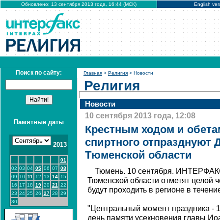
Обновлено: 13 сентября 2013 года, 16:44 (МСК)
English ver
Поиск по сайту:
Главная
>
Религия
> Новости
Религия
Новости
10 сентября 2013 года, 12:08
Памятные даты
Крестным ходом и обетам
спиртного отпразднуют 
2013
Тюменской области
01
02
03
04
05
06
07
08
Тюмень. 10 сентября. ИНТЕРФАКС
09
10
11
12
13
14
15
Тюменской области отметят целой 
16
17
18
19
20
21
22
будут проходить в регионе в течени
23
24
25
26
27
28
29
30
"Центральный момент праздника - 1
день памяти усекновения главы Ио