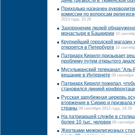
День трезвости в Тюменской об
Приходько назначен руководите
комиссии по вопросам религиоз
2013 года, 10:28
Захоронение людей обнаружено
монастыре в Башкирии
10 сентябр
Крупнейший городской магазин 
откроется в Петербурге
10 сентябр
Патриарх Кирилл призывает ре
проблему путем открытого диал
Мусульманский телеканал "Аль-
вещание в Интернете
09 сентября 
Патриарх Кирилл пожелал, чтобы
становился линией конфронтац
Русская зарубежная церковь ос
вторжения в Сирию и призвала м
страны
09 сентября 2013 года, 14:29
На патриаршей службе в столиц
более 10 тыс. человек
09 сентября 
Жертвами межрелигиозных стол