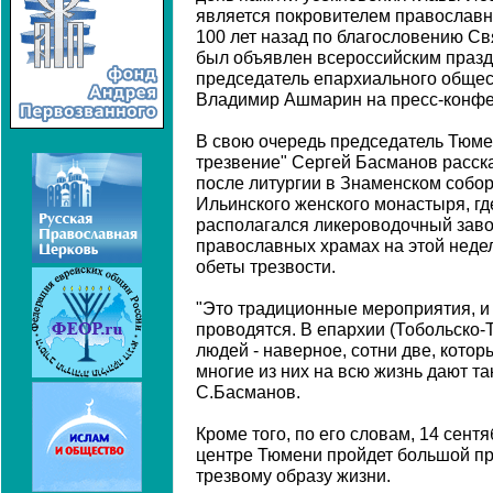
является покровителем православны
100 лет назад по благословению С
был объявлен всероссийским праздн
председатель епархиального общес
Владимир Ашмарин на пресс-конфе
В свою очередь председатель Тюме
трезвение" Сергей Басманов расска
после литургии в Знаменском собор
Ильинского женского монастыря, гд
располагался ликероводочный завод
православных храмах на этой неде
обеты трезвости.
"Это традиционные мероприятия, и о
проводятся. В епархии (Тобольско-
людей - наверное, сотни две, котор
многие из них на всю жизнь дают так
С.Басманов.
Кроме того, по его словам, 14 сент
центре Тюмени пройдет большой п
трезвому образу жизни.