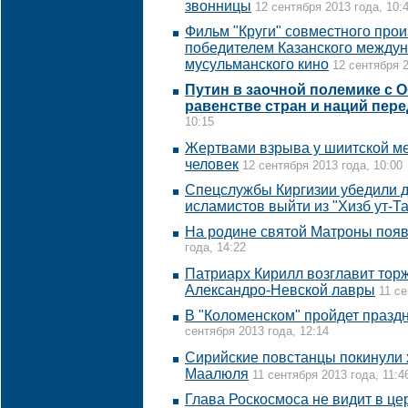
звонницы
12 сентября 2013 года, 10:
Фильм "Круги" совместного прои
победителем Казанского между
мусульманского кино
12 сентября 2
Путин в заочной полемике с 
равенстве стран и наций пер
10:15
Жертвами взрыва у шиитской ме
человек
12 сентября 2013 года, 10:00
Спецслужбы Киргизии убедили 
исламистов выйти из "Хизб ут-Т
На родине святой Матроны появ
года, 14:22
Патриарх Кирилл возглавит торж
Александро-Невской лавры
11 се
В "Коломенском" пройдет праздн
сентября 2013 года, 12:14
Сирийские повстанцы покинули
Маалюля
11 сентября 2013 года, 11:4
Глава Роскосмоса не видит в ц