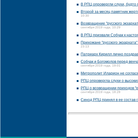
В РПЦ опровергли слухи, будто 
Второй за месяц памятник жерт
10:30
Возвращение "русского экзарха
сентября 2019 года, 10:29
В РПЦ призвали Собчак к насто
Прихожане "русского экзархата"
23:13
Патриарх Кирилл лично поздрави
Собчак и Богомолов перед венч
сентября 2019 года, 19:01
Митрополит Иларион не согласе
РПЦ опровергла слухи о высоки
РПЦ о возвращении приходов "ру
сентября 2019 года, 18:28
Синод РПЦ принял в ее состав г