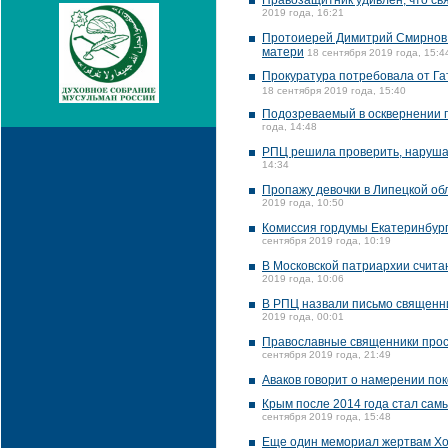
Правозащитник удивлен, что св
2019 года, 16:21
Протоиерей Димитрий Смирнов 
матери
18 сентября 2019 года, 15:4
Прокуратура потребовала от Га
18 сентября 2019 года, 15:40
Подозреваемый в осквернении п
года, 14:48
РПЦ решила проверить, нарушал
14:34
Пропажу девочки в Липецкой об
2019 года, 10:50
Комиссия гордумы Екатеринбург
сентября 2019 года, 10:19
В Московской патриархии счита
2019 года, 10:06
В РПЦ назвали письмо священни
2019 года, 00:01
Православные священники прося
сентября 2019 года, 21:49
Аваков говорит о намерении по
Крым после 2014 года стал сам
сентября 2019 года, 15:48
Еще один мемориал жертвам Хо