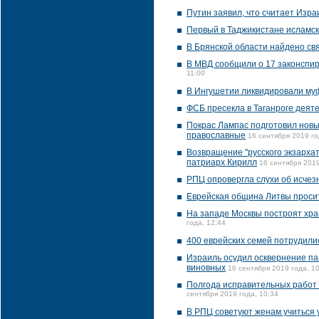
Путин заявил, что считает Изр
Первый в Таджикистане исламск
В Брянской области найдено св
В МВД сообщили о 17 законспир
11:00
В Ингушетии ликвидировали му
ФСБ пресекла в Таганроге деят
Покрас Лампас подготовил новы
православные
16 сентября 2019 го
Возвращение "русского экзарха
патриарх Кирилл
16 сентября 2019
РПЦ опровергла слухи об исчез
Еврейская община Литвы просит
На западе Москвы построят хра
года, 12:44
400 еврейских семей потрудили
Израиль осудил осквернение па
виновных
16 сентября 2019 года, 1
Полгода исправительных работ 
сентября 2019 года, 10:34
В РПЦ советуют женам учиться 