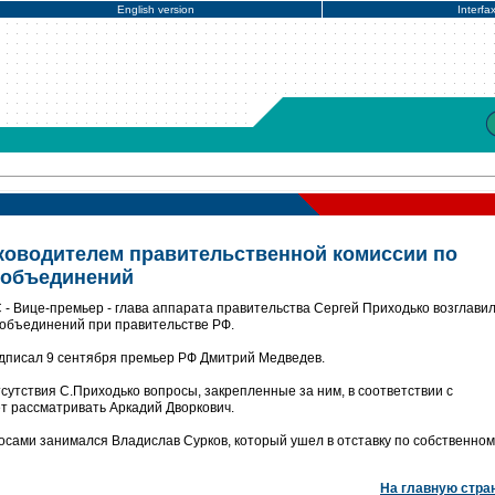
English version
Interfa
ководителем правительственной комиссии по
 объединений
- Вице-премьер - глава аппарата правительства Сергей Приходько возглави
 объединений при правительстве РФ.
писал 9 сентября премьер РФ Дмитрий Медведев.
сутствия С.Приходько вопросы, закрепленные за ним, в соответствии с
т рассматривать Аркадий Дворкович.
осами занимался Владислав Сурков, который ушел в отставку по собственном
На главную стра