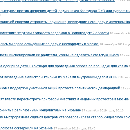
ященник РПЦ в Гонконге комментирует беспорядки не там, а в Москве
18 сентя
выступил против крещения детей, родившихся благодаря ЭКО или суррогатн
4
тчинской епархии устранить нарушения, приведшие к скандалу с игуменом Ф
амятника жертвам Холокоста задержан в Волгоградской области
18 сентября 2
ись ли права осуждённых по делу о беспорядках в Москве
18 сентября 2019 год
ласти инсценировали ее родители, чтобы не отдавать в светскую школу
18 сен
а одобрила дату 13 октября для проведения опроса по площадке для храма
ют возведение в епископы клирика из Майами внутренним делом РПЦЗ
18 сен
ков в поддержку участников акций протеста политической декларацией
18 се
т власти пересмотреть приговоры участникам недавних протестов в Москве
кончить с религиозными конфликтами на Украине
17 сентября 2019 года, 20:10
ым быстроразвивающимся центром староверов - глава старообрядческого со
локоста осквернили на Украине
17 сентября 2019 года, 15:40