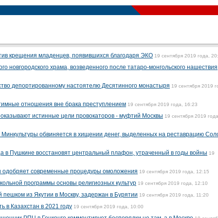
отив крещения младенцев, появившихся благодаря ЭКО
19 сентября 2019 года, 20
го новгородского храма, возведенного после татаро-монгольского нашествия
нство депортированному настоятелю Десятинного монастыря
19 сентября 2019 г
нтимные отношения вне брака преступлением
19 сентября 2019 года, 16:23
показывают истинные цели провокаторов - муфтий Москвы
19 сентября 2019 года
 Минкультуры обвиняется в хищении денег, выделенных на реставрацию Сол
ца в Пушкине восстановят центральный плафон, утраченный в годы войны
19
и одобряет современные процедуры омоложения
19 сентября 2019 года, 12:15
кольной программы основы религиозных культур
19 сентября 2019 года, 12:10
пешком из Якутии в Москву, задержан в Бурятии
19 сентября 2019 года, 11:20
 в Казахстан в 2021 году
19 сентября 2019 года, 10:00