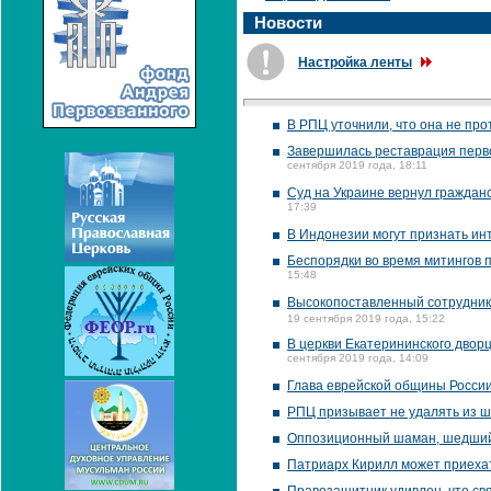
Новости
Настройка ленты
В РПЦ уточнили, что она не пр
Завершилась реставрация перво
сентября 2019 года, 18:11
Суд на Украине вернул гражда
17:39
В Индонезии могут признать и
Беспорядки во время митингов 
15:48
Высокопоставленный сотрудник
19 сентября 2019 года, 15:22
В церкви Екатерининского двор
сентября 2019 года, 14:09
Глава еврейской общины Росси
РПЦ призывает не удалять из ш
Оппозиционный шаман, шедший 
Патриарх Кирилл может приехать