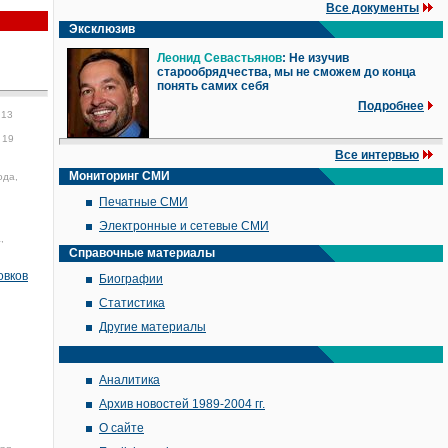
Все документы
Эксклюзив
Леонид Севастьянов
: Не изучив
старообрядчества, мы не сможем до конца
понять самих себя
Подробнее
:13
19
Все интервью
Мониторинг СМИ
ода,
Печатные СМИ
Электронные и сетевые СМИ
,
Справочные материалы
овков
Биографии
Статистика
Другие материалы
Аналитика
Архив новостей 1989-2004 гг.
О сайте