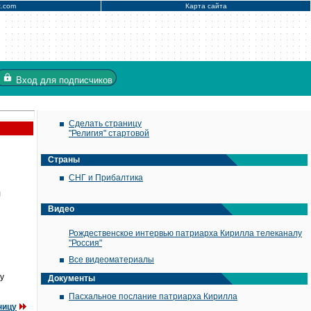
x.com
Карта сайта
Вход
для подписчиков
Сделать страницу
"Религия" стартовой
Страны
СНГ и Прибалтика
л
Видео
Рождественское интервью патриарха Кирилла телеканалу
"Россия"
Все видеоматериалы
у
Документы
Пасхальное послание патриарха Кирилла
ницу