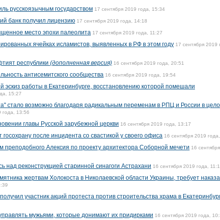
аиль русскоязычным государством
17 сентября 2019 года, 15:34
ий банк получил лицензию
17 сентября 2019 года, 14:18
ященное место эпохи палеолита
17 сентября 2019 года, 11:27
ированных ячейках исламистов, выявленных в РФ в этом году
17 сентября 2019 
фтият республики
(дополненная версия)
16 сентября 2019 года, 20:51
ельность антисемитского сообщества
16 сентября 2019 года, 19:54
й эскиз работы в Екатеринбурге, восстановлению которой помешали
да, 15:27
та" стало возможно благодаря радикальным переменам в РПЦ и России в цело
 года, 13:56
новении главы Русской зарубежной церкви
16 сентября 2019 года, 13:17
 госохрану после инцидента со свастикой у своего офиса
16 сентября 2019 года,
м преподобного Алексия по проекту архитектора Соборной мечети
16 сентябр
сь над реконструкцией старинной синагоги Астрахани
16 сентября 2019 года, 11:
мятника жертвам Холокоста в Николаевской области Украины, требует наказа
0:39
получил участник акций протеста против строительства храма в Екатеринбур
управлять мужьями, которые донимают их придирками
16 сентября 2019 года, 10