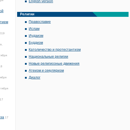
бря
English version
ой
Религии
Православие
отием
Ислам
019
Иудаизм
Буддизм
а,
Католичество и протестантизм
тября
Национальные религии
Новые религиозные движения
18
Атеизм и секуляризм
Диалог
тября
нтября
17
юза
17