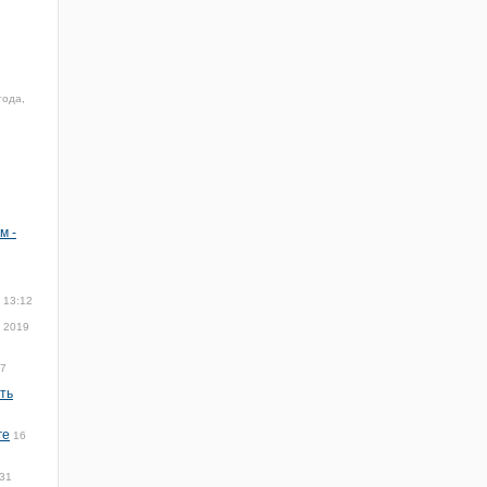
года,
м -
 13:12
я 2019
17
ть
ге
16
:31