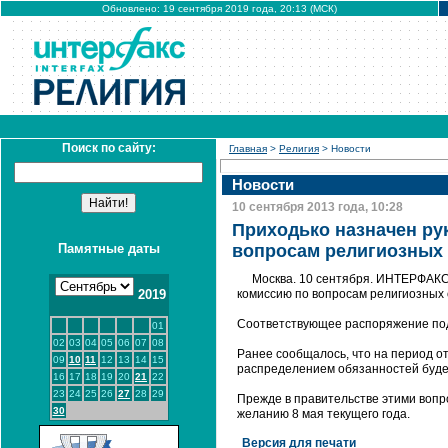
Обновлено: 19 сентября 2019 года, 20:13 (МСК)
Поиск по сайту:
Главная
>
Религия
> Новости
Новости
10 сентября 2013 года, 10:28
Приходько назначен ру
Памятные даты
вопросам религиозных
Москва. 10 сентября. ИНТЕРФАКС 
2019
комиссию по вопросам религиозных
Соответствующее распоряжение под
01
02
03
04
05
06
07
08
Ранее сообщалось, что на период от
09
10
11
12
13
14
15
распределением обязанностей буде
16
17
18
19
20
21
22
23
24
25
26
27
28
29
Прежде в правительстве этими вопр
30
желанию 8 мая текущего года.
Версия для печати