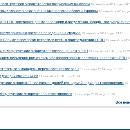
глава "русского экзархата" стал патриаршим викарием
16 сентября 2019 года, 10:
вам Холокоста осквернён в Николаевской области Украины
16 сентября 2019 год
та" в РПЦ завершает драму революции и разделения народа - патриарх Кири
ящему покаянию после ее поведения на свадьбе
15 сентября 2019 года, 23:18
 в Париже с восторгом встретили весть о присоединении к РПЦ
15 сентября 2019
л главу "русского экзархата" с возвращением в РПЦ
14 сентября 2019 года, 21:2
анием письменно раскаялись в безнравственных поступках, заявляют в РПЦ
1
н с тем, что молодежь переживает кризис веры
14 сентября 2019 года, 18:57
х доходах священников
14 сентября 2019 года, 18:49
сского экзархата" в ее состав: долгий путь домой подходит к завершению
14
лаву "русского экзархата" Константинополя
14 сентября 2019 года, 18:26
Все нов