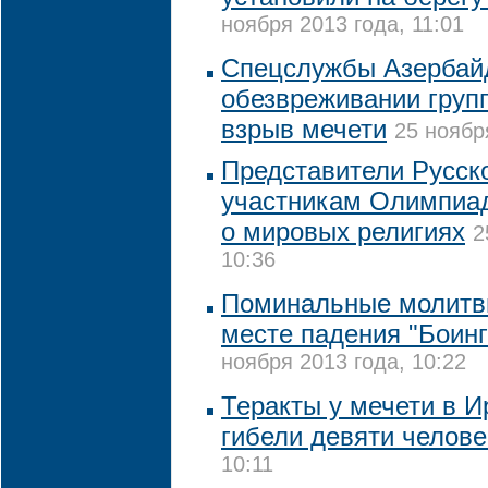
ноября 2013 года, 11:01
Спецслужбы Азербай
обезвреживании гру
взрыв мечети
25 ноябр
Представители Русск
участникам Олимпиа
о мировых религиях
2
10:36
Поминальные молитв
месте падения "Боинг
ноября 2013 года, 10:22
Теракты у мечети в И
гибели девяти челове
10:11