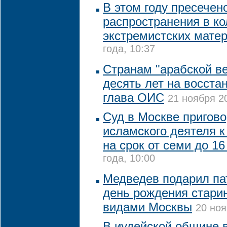
В этом году пресечен
распространения в ко
экстремистских мате
года, 10:37
Странам "арабской в
десять лет на восста
глава ОИС
21 ноября 20
Суд в Москве пригов
исламского деятеля 
на срок от семи до 16
года, 10:00
Медведев подарил па
день рождения стари
видами Москвы
20 ноя
В иудейской общине 