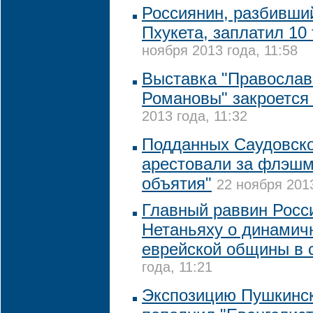
Россиянин, разбивши
Пхукета, заплатил 10
ноября 2013 года, 11:58
Выставка "Православ
Романовы" закроется
2013 года, 11:32
Подданных Саудовск
арестовали за флэшм
объятия"
22 ноября 2013
Главный раввин Росс
Нетаньяху о динамич
еврейской общины в 
года, 11:21
Экспозицию Пушкинск