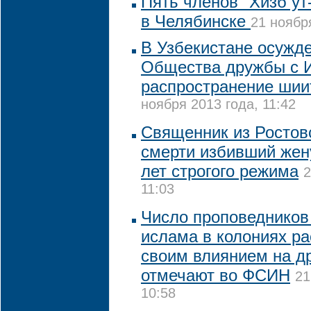
Пять членов "Хизб ут
в Челябинске
21 ноября
В Узбекистане осужде
Общества дружбы с 
распространение шии
ноября 2013 года, 11:42
Священник из Ростовс
смерти избивший жен
лет строгого режима
2
11:03
Число проповедников
ислама в колониях ра
своим влиянием на д
отмечают во ФСИН
21
10:58