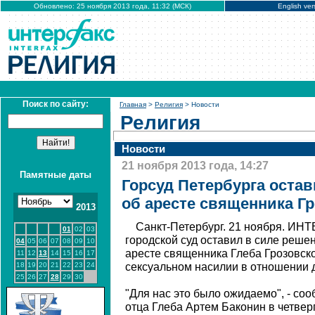
Обновлено: 25 ноября 2013 года, 11:32 (МСК)
English ver
Поиск по сайту:
Главная
>
Религия
> Новости
Религия
Новости
21 ноября 2013 года, 14:27
Памятные даты
Горсуд Петербурга остав
об аресте священника Гр
2013
Санкт-Петербург. 21 ноября. ИН
01
02
03
городской суд оставил в силе реше
04
05
06
07
08
09
10
аресте священника Глеба Грозовско
11
12
13
14
15
16
17
18
19
20
21
22
23
24
сексуальном насилии в отношении 
25
26
27
28
29
30
"Для нас это было ожидаемо", - со
отца Глеба Артем Баконин в четверг