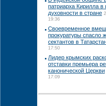
патриарха Кирилла в
духовности в стране
2
19:36
Своевременное вмеш
прокуратуры спасло 
сектантов в Татарста
17:50
Лидер крымских раск
отставки премьера ре
канонической Церкви
17:09