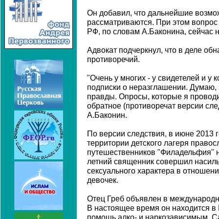
Он добавил, что дальнейшие возмо
рассматриваются. При этом вопрос
РФ, по словам А.Баконина, сейчас 
Адвокат подчеркнул, что в деле об
противоречий.
"Очень у многих - у свидетелей и у 
подписки о неразглашении. Думаю, 
правды. Опросы, которые я проводи
обратное (противоречат версии следс
А.Баконин.
По версии следствия, в июне 2013 
территории детского лагеря правос
путешественников "Филадельфия" на
летний священник совершил насил
сексуального характера в отношени
девочек.
Отец Греб объявлен в международн
В настоящее время он находится в 
помощь алко- и наркозависимым. Са