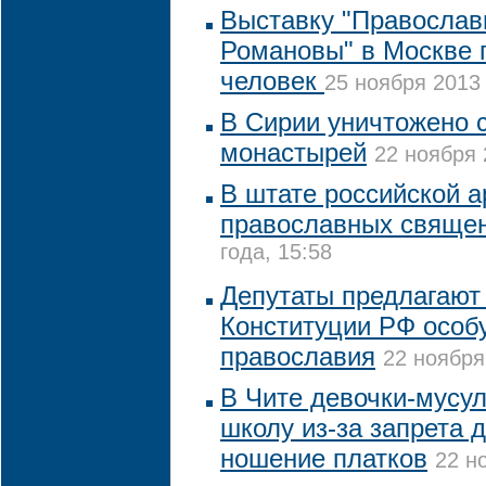
Выставку "Православ
Романовы" в Москве 
человек
25 ноября 2013 
В Сирии уничтожено 
монастырей
22 ноября 
В штате российской а
православных свяще
года, 15:58
Депутаты предлагают 
Конституции РФ особ
православия
22 ноября
В Чите девочки-мусул
школу из-за запрета 
ношение платков
22 н