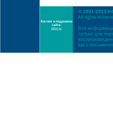
© 1991-2013 In
All rights reserv
Хостинг и поддержка
сайта:
Вся информаци
allgn.ru
только для пе
воспроизведени
как с письмен