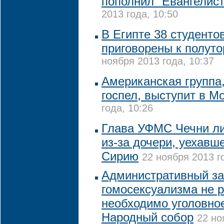
пополнил "Евангелис
2013 года, 10:50
В Египте 38 студенто
приговорены к полут
ноября 2013 года, 10:37
Американская группа
госпел, выступит в М
года, 10:26
Глава УФМС Чечни л
из-за дочери, уехавш
Сирию
22 ноября 2013 г
Административный за
гомосексуализма не р
необходимо уголовное
Народный собор
22 но