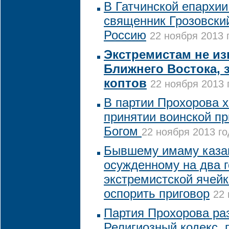
В Гатчинской епархии
священник Грозовски
Россию
22 ноября 2013 
Экстремистам не из
Ближнего Востока, 
коптов
22 ноября 2013 
В партии Прохорова х
принятии воинской пр
Богом
22 ноября 2013 го
Бывшему имаму казан
осужденному на два г
экстремистской ячейк
оспорить приговор
22 
Партия Прохорова ра
Религиозный кодекс,