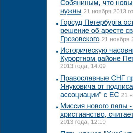
Собяниным, что новы
нужны
21 ноября 2013 го
Горсуд Петербурга ос
решение об аресте с
Грозовского
21 ноября 
Историческую часовн
Курортном районе Пе
2013 года, 14:09
Православные СНГ п
Януковича от подписа
ассоциации" с ЕС
21 н
Миссия нового папы -
христианство, считае
2013 года, 12:10