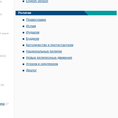
English version
08
Религии
30
Православие
Ислам
Иудаизм
8 июня
Буддизм
Католичество и протестантизм
Национальные религии
 2022
Новые религиозные движения
Атеизм и секуляризм
Диалог
:56
ика
27