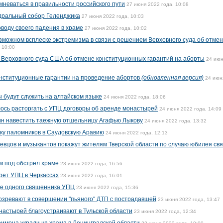
мневаться в правильности российского пути
27 июня 2022 года, 10:08
дральный собор Геленджика
27 июня 2022 года, 10:03
воду своего падения в храме
27 июня 2022 года, 10:02
можном всплеске экстремизма в связи с решением Верховного суда об отме
 10:00
 Верховного суда США об отмене конституционных гарантий на аборты
24 июн
нституционные гарантии на проведение абортов
(обновленная версия)
24 июн
ы будут служить на алтайском языке
24 июня 2022 года, 18:06
ось расторгать с УПЦ договоры об аренде монастырей
24 июня 2022 года, 14:09
тин навестить таежную отшельницу Агафью Лыкову
24 июня 2022 года, 13:32
ку паломников в Саудовскую Аравию
24 июня 2022 года, 12:13
певцов и музыкантов покажут жителям Тверской области по случаю юбилея свя
м под обстрел храме
23 июня 2022 года, 16:56
рет УПЦ в Черкассах
23 июня 2022 года, 16:01
ще одного священника УПЦ
23 июня 2022 года, 15:36
озревают в совершении "пьяного" ДТП с пострадавшей
23 июня 2022 года, 13:47
настырей благоустраивают в Тульской области
23 июня 2022 года, 12:34