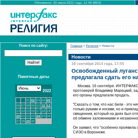
Обновлено: 30 июня 2022 года, 12:49 (МСК)
Поиск по сайту:
Главная
>
Религия
> Новости
Новости
16 сентября 2014 года, 17:55
Освобожденный луганск
Памятные даты
предлагала сдать его н
Москва. 16 сентября. ИНТЕРФАКС 
2022
протоиерей Владимир Марецкий, зад
его органы предлагали продать.
01
02
03
04
05
"Сказать о том, что нас били - это н
06
07
08
09
10
11
12
только руками и ногами, но и прикл
13
14
15
16
17
18
19
священник, который на днях был отп
20
21
22
23
24
25
26
об обмене заложниками и незаконн
27
28
29
30
Он заявил, что "особенно проявила 
СИЗО в Воронеже.