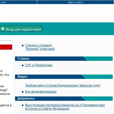
x.com
Карта сайта
Вход
для подписчиков
Сделать страницу
"Религия" стартовой
Страны
СНГ и Прибалтика
ти
л, что
Видео
Трейлер м/ф о Сергии Радонежском "Забытое чудо"
 не
езда"
Все видеоматериалы
енности
Документы
Выступление патриарха Кирилла на X Парламентских
одится в
встречах в Совете Федерации