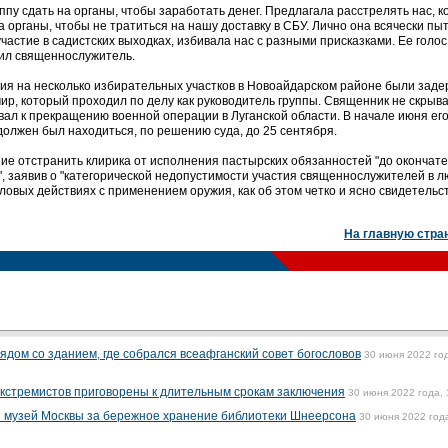
ппу сдать на органы, чтобы заработать денег. Предлагала расстрелять нас, к
а органы, чтобы не тратиться на нашу доставку в СБУ. Лично она всячески пы
частие в садистских выходках, избивала нас с разными присказками. Ее голос
авил священнослужитель.
ия на несколько избирательных участков в Новоайдарском районе были зад
мир, который проходил по делу как руководитель группы. Священник не скрыва
ал к прекращению военной операции в Луганской области. В начале июня ег
должен был находиться, по решению суда, до 25 сентября.
ие отстранить клирика от исполнения пастырских обязанностей "до окончат
", заявив о "категорической недопустимости участия священнослужителей в 
иловых действиях с применением оружия, как об этом четко и ясно свидетельс
На главную стра
ядом со зданием, где собрался всеафганский совет богословов
30 июня 2022 го
экстремистов приговорены к длительным срокам заключения
30 июня 2022 года, 
й музей Москвы за бережное хранение библиотеки Шнеерсона
30 июня 2022 год