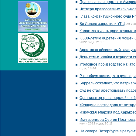
Православная церковь в Америк
Четверо православных клириков
Глава Конституционного суда Р
Во Львове запретили УПЦ
29 июн
Колокола в честь царственных м
К 600-летию обретения мощей С
2022 года, 21:05
Арестован обвиняемый в запуск
День семьи, любви и верности 
Уголовное производство начато
года, 10:44
Розенбаум заявил, что руководи
Боррель сожалеет, что патриар
Суд не стал арестовывать подо
Организатор красноярской ячей
Женщина пострадала от петарды
Изюмская епархия под Харьков
Имя военкора Сергея Постнова,
июня 2022 года, 10:11
На севере Петербурга в результ