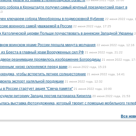
имона украли из храма в Ленинградской области
23 июня 2022 года, 10:00
го собора в Кронштадте получил самый крупный президентский грант в
13
ачен ключарем собора Минобороны в подмосковной Кубинке
22 июня 2022 года, 
ссию военного самой уважаемой в России
22 июня 2022 года, 17:25
 Католической церкви Польши поучаствовать в аннексии Западной Украины
2
авном воинском храме России прошла минута молчания
22 июня 2022 года, 12:16
и из Бреста в главный храм Вооруженных сил РФ
21 июня 2022 года, 21:22
 двери реанимации проявилось изображение Богородицы
21 июня 2022 года, 17
военным: низко склоняемся перед вами
21 июня 2022 года, 15:23
нхенджа, чтобы встретить летнее солнцестояние
21 июня 2022 года, 14:41
двоила экспорт халяльной продукции
21 июня 2022 года, 12:32
 в России стартует акция "Свеча памяти"
21 июня 2022 года, 10:00
судили риторику Запада против патриарха Кирилла
20 июня 2022 года, 21:53
ылась выставка фотохудожника, который творит с помощью мобильного теле
Все нов