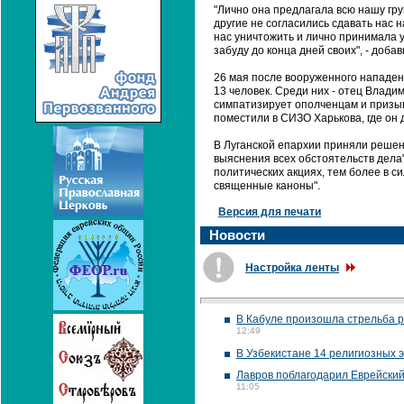
"Лично она предлагала всю нашу гру
другие не согласились сдавать нас н
нас уничтожить и лично принимала у
забуду до конца дней своих", - доб
26 мая после вооруженного нападен
13 человек. Среди них - отец Влади
симпатизирует ополченцам и призыв
поместили в СИЗО Харькова, где он 
В Луганской епархии приняли решен
выяснения всех обстоятельств дела
политических акциях, тем более в с
священные каноны".
Версия для печати
Новости
Настройка ленты
В Кабуле произошла стрельба р
12:49
В Узбекистане 14 религиозных 
Лавров поблагодарил Еврейски
11:05