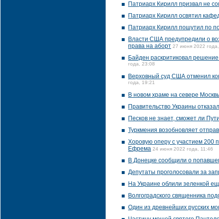
Патриарх Кирилл призвал не со
Патриарх Кирилл освятил кафе
Патриарх Кирилл пошутил по по
Власти США предупредили о воз
права на аборт
27 июня 2022 года,
Байден раскритиковал решение
года, 23:08
Верховный суд США отменил ко
года, 19:21
В новом храме на севере Москв
Правительство Украины отказал
Песков не знает, сможет ли Пу
Туркмения возобновляет отправ
Хоровую оперу с участием 200 
Ефрема
24 июня 2022 года, 11:46
В Донецке сообщили о попавше
Депутаты проголосовали за зап
На Украине облили зеленкой е
Волгоградского священника под
Один из древнейших русских мо