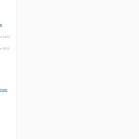
не
я 2022
я 2022
того