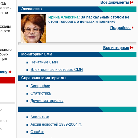
Все документы
огда
талась
Эксклюзив
 я не
Ирина Алексина
: За пасхальным столом не
стоит говорить о деньгах и политике
ержаны
Подробнее
л, что
о
Все интервью
ельного
любых
Мониторинг СМИ
твуют
Печатные СМИ
Электронные и сетевые СМИ
ницу
Справочные материалы
Биографии
Статистика
Другие материалы
да,
Аналитика
11:21
Архив новостей 1989-2004 гг.
а,
О сайте