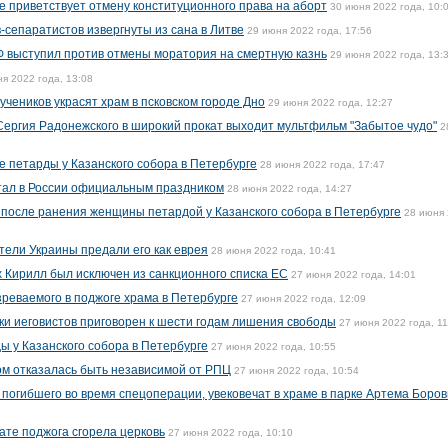
е приветствует отмену конституционного права на аборт
30 июня 2022 года, 10:
-сепаратистов извергнуты из сана в Литве
29 июня 2022 года, 17:56
Ф выступил против отмены моратория на смертную казнь
29 июня 2022 года, 13:
я 2022 года, 13:08
учеников украсят храм в псковском городе Дно
29 июня 2022 года, 12:27
ергия Радонежского в широкий прокат выходит мультфильм "Забытое чудо"
2
е петарды у Казанского собора в Петербурге
28 июня 2022 года, 17:47
стал в России официальным праздником
28 июня 2022 года, 14:27
 после ранения женщины петардой у Казанского собора в Петербурге
28 июня
тели Украины предали его как еврея
28 июня 2022 года, 10:41
х Кирилл был исключен из санкционного списка ЕС
27 июня 2022 года, 14:01
зреваемого в поджоге храма в Петербурге
27 июня 2022 года, 12:09
ки иеговистов приговорен к шести годам лишения свободы
27 июня 2022 года, 11
 у Казанского собора в Петербурге
27 июня 2022 года, 10:55
ом отказалась быть независимой от РПЦ
27 июня 2022 года, 10:54
 погибшего во время спецоперации, увековечат в храме в парке Артема Боров
ате поджога сгорела церковь
27 июня 2022 года, 10:10