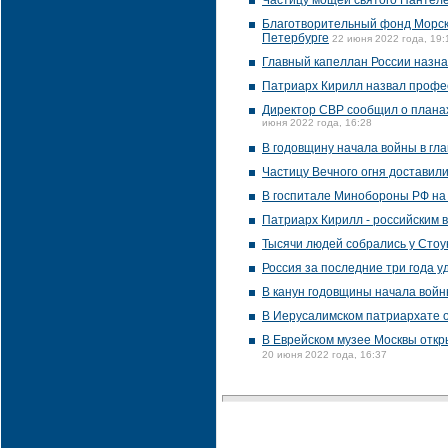
Частицу мощей святого Пантеле
Благотворительный фонд Морско
Петербурге
22 июня 2022 года, 19:
Главный капеллан России назн
Патриарх Кирилл назвал профе
Директор СВР сообщил о планах
июня 2022 года, 16:28
В годовщину начала войны в гл
Частицу Вечного огня доставил
В госпитале Минобороны РФ на
Патриарх Кирилл - российским 
Тысячи людей собрались у Стоу
Россия за последние три года у
В канун годовщины начала войны
В Иерусалимском патриархате о
В Еврейском музее Москвы откр
20 июня 2022 года, 16:37