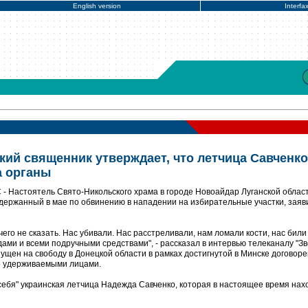
English version
Interfa
ий священник утверждает, что летчица Савченко
а органы
- Настоятель Свято-Никольского храма в городе Новоайдар Луганской облас
ержанный в мае по обвинению в нападении на избирательные участки, заяви
ичего не сказать. Нас убивали. Нас расстреливали, нам ломали кости, нас били
адами и всеми подручными средствами", - рассказал в интервью телеканалу "Зв
ущен на свободу в Донецкой области в рамках достигнутой в Минске договор
о удерживаемыми лицами.
себя" украинская летчица Надежда Савченко, которая в настоящее время нах