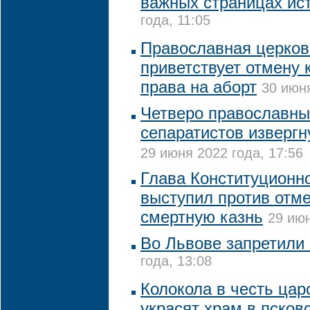
важных страницах ис
года, 11:05
Православная церков
приветствует отмену 
права на аборт
30 июня
Четверо православны
сепаратистов извергн
29 июня 2022 года, 17:56
Глава Конституционн
выступил против отм
смертную казнь
29 июн
Во Львове запретили
года, 13:08
Колокола в честь ца
украсят храм в псков