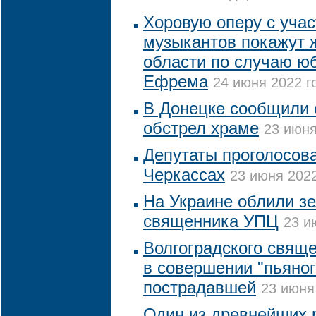
Хоровую оперу с учас
музыкантов покажут 
области по случаю ю
Ефрема
24 июня 2022 го
В Донецке сообщили 
обстрел храме
23 июня
Депутаты проголосова
Черкассах
23 июня 2022
На Украине облили з
священника УПЦ
23 и
Волгоградского свящ
в совершении "пьяног
пострадавшей
23 июня
Один из древнейших 