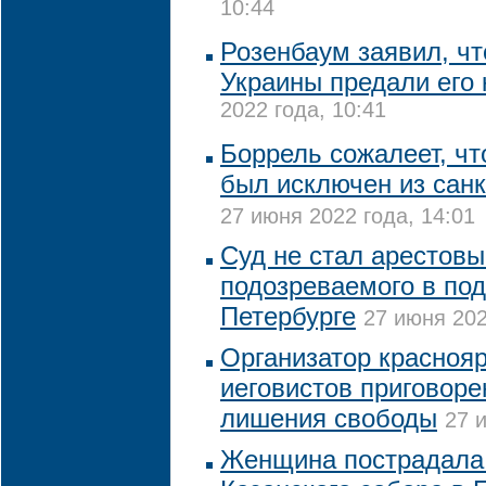
10:44
Розенбаум заявил, чт
Украины предали его 
2022 года, 10:41
Боррель сожалеет, чт
был исключен из сан
27 июня 2022 года, 14:01
Суд не стал арестовы
подозреваемого в под
Петербурге
27 июня 202
Организатор краснояр
иеговистов приговоре
лишения свободы
27 
Женщина пострадала 