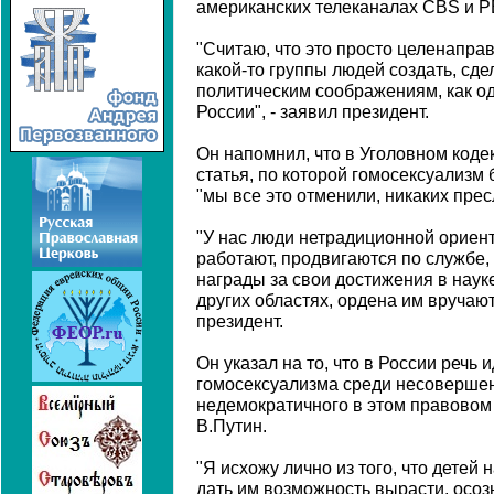
американских телеканалах CBS и P
"Считаю, что это просто целенапра
какой-то группы людей создать, сде
политическим соображениям, как од
России", - заявил президент.
Он напомнил, что в Уголовном код
статья, по которой гомосексуализм 
"мы все это отменили, никаких прес
"У нас люди нетрадиционной ориент
работают, продвигаются по службе,
награды за свои достижения в науке
других областях, ордена им вручают
президент.
Он указал на то, что в России речь 
гомосексуализма среди несовершен
недемократичного в этом правовом а
В.Путин.
"Я исхожу лично из того, что детей 
дать им возможность вырасти, осоз