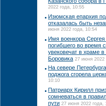
Казанского собора в 
2022 года, 10:55
Изюмская епархия по
отказалась быть нез
июня 2022 года, 10:54
Имя военкора Сергея
погибшего во время 
увековечат в храме в
Боровика
27 июня 2022 
На севере Петербурга
поджога сгорела церк
10:10
Патриарх Кирилл при
сомневаться в правил
пути
27 июня 2022 года, 