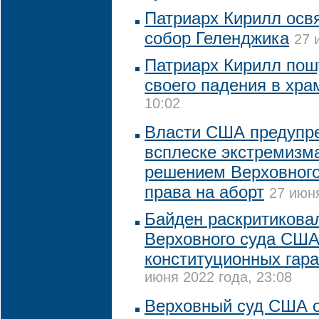
Патриарх Кирилл осв
собор Геленджика
27 
Патриарх Кирилл пош
своего падения в хра
10:02
Власти США предупр
всплеске экстремизма
решением Верховного
права на аборт
27 июня
Байден раскритикова
Верховного суда США
конституционных гара
июня 2022 года, 23:08
Верховный суд США 