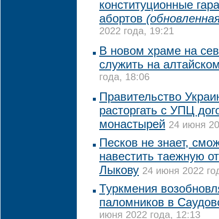
конституционные гар
абортов
(обновленная
2022 года, 19:21
В новом храме на се
служить на алтайско
года, 18:06
Правительство Украи
расторгать с УПЦ дог
монастырей
24 июня 20
Песков не знает, смо
навестить таежную о
Лыкову
24 июня 2022 год
Туркмения возобновл
паломников в Саудо
июня 2022 года, 12:13