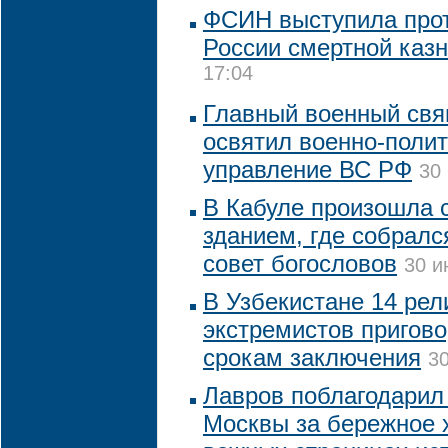
ФСИН выступила прот
России смертной каз
17:04
Главный военный свя
освятил военно-поли
управление ВС РФ
30
В Кабуле произошла 
зданием, где собралс
совет богословов
30 и
В Узбекистане 14 рел
экстремистов пригов
срокам заключения
30
Лавров поблагодарил
Москвы за бережное 