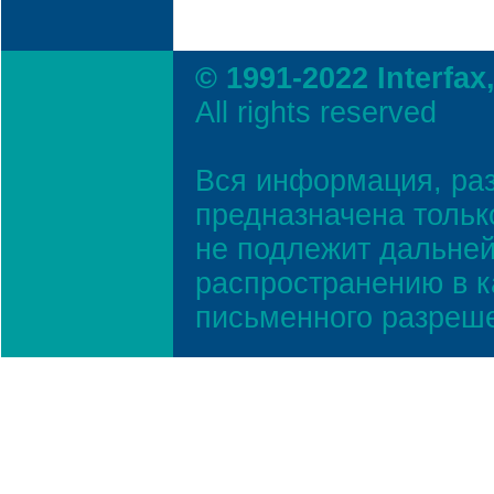
© 1991-2022 Interfax
All rights reserved
Вся информация, ра
предназначена тольк
не подлежит дальней
распространению в к
письменного разреш