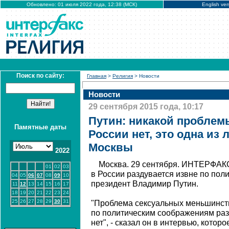
Обновлено: 01 июля 2022 года, 12:38 (МСК)
English ver
Поиск по сайту:
Главная
>
Религия
> Новости
Новости
29 сентября 2015 года, 10:17
Путин: никакой проблем
Памятные даты
России нет, это одна из 
Москвы
2022
Москва. 29 сентября. ИНТЕРФАК
01
02
03
в России раздувается извне по пол
04
05
06
07
08
09
10
президент Владимир Путин.
11
12
13
14
15
16
17
18
19
20
21
22
23
24
25
26
27
28
29
30
31
"Проблема сексуальных меньшинств
по политическим соображениям раз
нет", - сказал он в интервью, которо