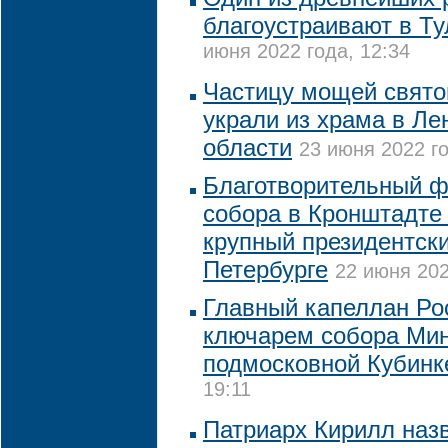
благоустраивают в Ту
июня 2022 года, 12:34
Частицу мощей свято
украли из храма в Ле
области
23 июня 2022 го
Благотворительный ф
собора в Кронштадте
крупный президентски
Петербурге
22 июня 202
Главный капеллан Ро
ключарем собора Ми
подмосковной Кубинк
19:11
Патриарх Кирилл наз