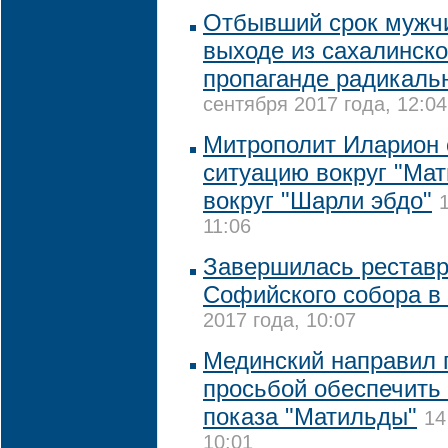
Отбывший срок мужчи
выходе из сахалинско
пропаганде радикаль
сентября 2017 года, 12:04
Митрополит Иларион 
ситуацию вокруг "Мат
вокруг "Шарли эбдо"
11:06
Завершилась реставр
Софийского собора в
2017 года, 10:07
Мединский направил 
просьбой обеспечить
показа "Матильды"
14
10:01