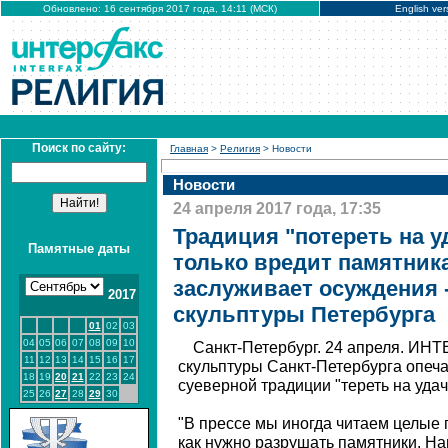
Обновлено: 16 сентября 2017 года, 14:11 (МСК)
English ver
Поиск по сайту:
Главная
>
Религия
> Новости
Новости
24 апреля 2017 года, 17:35
Традиция "потереть на у
Памятные даты
только вредит памятника
заслуживает осуждения 
2017
скульптуры Петербурга
01
02
03
04
05
06
07
08
09
10
Санкт-Петербург. 24 апреля. ИНТ
11
12
13
14
15
16
17
скульптуры Санкт-Петербурга опе
18
19
20
21
22
23
24
суеверной традиции "тереть на удач
25
26
27
28
29
30
"В прессе мы иногда читаем целые 
как нужно разрушать памятники. Н