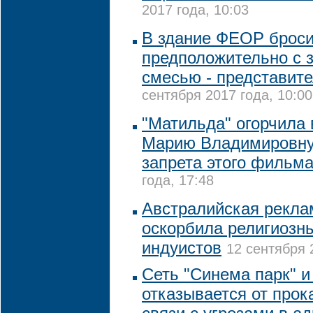
2017 года, 10:03
В здание ФЕОР броси
предположительно с 
смесью - представите
сентября 2017 года, 10:00
"Матильда" огорчила
Марию Владимировну,
запрета этого фильм
года, 17:48
Австралийская рекла
оскорбила религиозн
индуистов
12 сентября 
Сеть "Синема парк" и
отказывается от прок