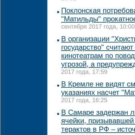
Поклонская потребова
"Матильды" прокатно
сентября 2017 года, 10:00
В организации "Христ
государство" считают
кинотеатрам по повод
угрозой, а предупре
2017 года, 17:59
В Кремле не видят с
указаниях насчет "М
2017 года, 16:25
В Самаре задержан л
ячейки, призывавшей
терактов в РФ – исто