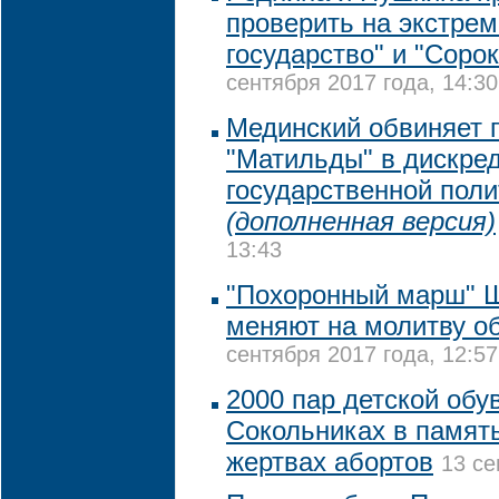
проверить на экстре
государство" и "Сорок
сентября 2017 года, 14:30
Мединский обвиняет 
"Матильды" в дискре
государственной поли
(дополненная версия)
13:43
"Похоронный марш" Ш
меняют на молитву о
сентября 2017 года, 12:57
2000 пар детской обу
Сокольниках в памят
жертвах абортов
13 се