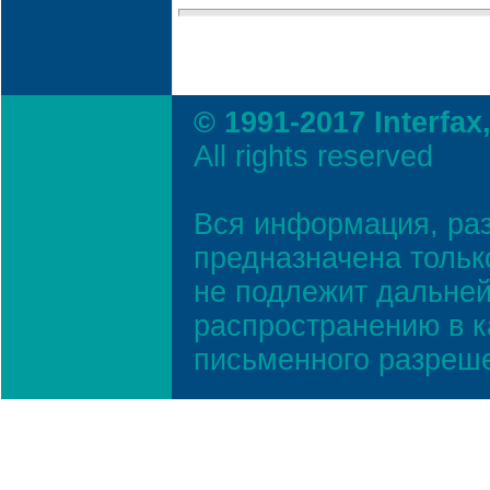
© 1991-2017 Interfax
All rights reserved
Вся информация, ра
предназначена тольк
не подлежит дальней
распространению в к
письменного разреш