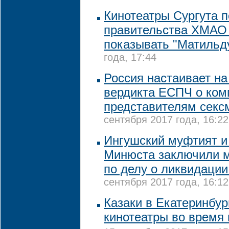
Кинотеатры Сургута п
правительства ХМАО
показывать "Матильд
года, 17:44
Россия настаивает на
вердикта ЕСПЧ о ком
представителям секс
сентября 2017 года, 16:22
Ингушский муфтият и
Минюста заключили 
по делу о ликвидации
сентября 2017 года, 16:12
Казаки в Екатеринбур
кинотеатры во время