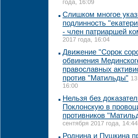
года, 16:09
Слишком многое указ
подлинность "екатери
- член патриаршей к
2017 года, 16:04
Движение "Сорок соро
обвинения Мединског
православных активи
против "Матильды"
13
16:00
Нельзя без доказате
Поклонскую в провоц
противников "Матиль
сентября 2017 года, 14:44
Роднина и Пушкина п