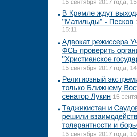
15 сентября 2017 года, 15
В Кремле ждут выход
"Матильды" - Песков
15:11
Адвокат режиссера У
ФСБ проверить орган
"Христианское госуда
15 сентября 2017 года, 14
Религиозный экстрем
только Ближнему Вост
сенатор Лукин
15 сентя
Таджикистан и Саудо
решили взаимодейств
толерантности и бор
15 сентября 2017 года, 10