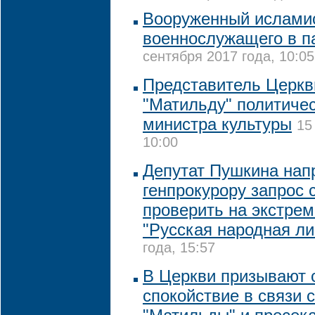
Вооруженный исламис
военнослужащего в п
сентября 2017 года, 10:05
Представитель Церкв
"Матильду" политиче
министра культуры
15
10:00
Депутат Пушкина нап
генпрокурору запрос 
проверить на экстре
"Русская народная ли
года, 15:57
В Церкви призывают 
спокойствие в связи 