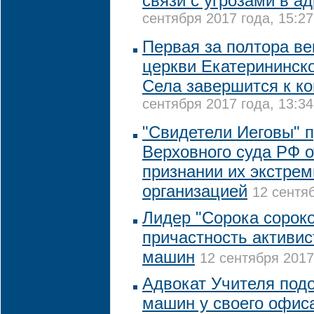
связи с угрозами в а
сентября 2017 года, 15:27
Первая за полтора ве
церкви Екатерининск
Села завершится к ко
сентября 2017 года, 13:34
"Свидетели Иеговы" 
Верховного суда РФ 
признании их экстрем
организацией
12 сентяб
Лидер "Сорока сороко
причастность активис
машин
12 сентября 2017
Адвокат Учителя подо
машин у своего офис