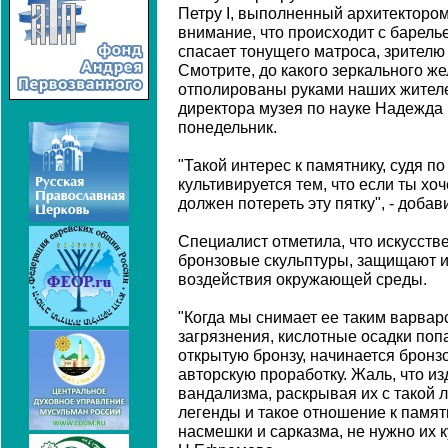
Петру I, выполненный архитектором
внимание, что происходит с барель
спасает тонущего матроса, зрителю
Смотрите, до какого зеркального же
отполированы руками наших жителей
директора музея по науке Надежд
понедельник.
"Такой интерес к памятнику, судя п
культивируется тем, что если ты хо
должен потереть эту пятку", - добав
Специалист отметила, что искусств
бронзовые скульптуры, защищают и
воздействия окружающей среды.
"Когда мы снимает ее таким варвар
загрязнения, кислотные осадки по
открытую бронзу, начинается бронз
авторскую проработку. Жаль, что и
вандализма, раскрывая их с такой 
легенды и такое отношение к памят
насмешки и сарказма, не нужно их к