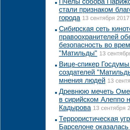
Пчелы собора Парижс
стали признаком благ
города
13 сентября 2017
Сибирская сеть кинот
правоохранителей об
безопасность во врем
"Матильды"
13 сентябр
Вице-спикер Госдумы
создателей "Матильд
мнения людей
13 сентя
Древнюю мечеть Оме
в сирийском Алеппо н
Кадырова
13 сентября 2
Террористическая угр
Барселоне оказалась