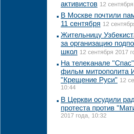
активистов
12 сентября
В Москве почтили пам
11 сентября
12 сентябр
Жительницу Узбекис
за организацию подп
школ
12 сентября 2017 г
На телеканале "Спас"
фильм митрополита 
"Крещение Руси"
12 с
10:44
В Церкви осудили р
протеста против "Ма
2017 года, 10:32