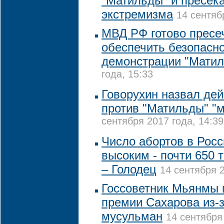
"Матильды" и пресек
экстремизма
14 сентяб
МВД РФ готово пресе
обеспечить безопасно
демонстрации "Мати
года, 15:33
Говорухин назвал дей
против "Матильды" "
сентября 2017 года, 14:39
Число абортов в Росс
высоким - почти 650 
– Голодец
14 сентября 2
Госсоветник Мьянмы 
премии Сахарова из-
мусульман
14 сентября