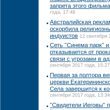
запрета этого фильм
года, 17:48
Австралийская рекла
оскорбила религиозн
индуистов
12 сентября 
Сеть "Синема парк" и
отказывается от прок
связи с угрозами в а
сентября 2017 года, 15:27
Первая за полтора ве
церкви Екатерининск
Села завершится к ко
сентября 2017 года, 13:34
"Свидетели Иеговы" 