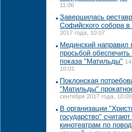
11:06
Завершилась реставр
Софийского собора в
2017 года, 10:07
Мединский направил 
просьбой обеспечить
показа "Матильды"
14
10:01
Поклонская потребова
"Матильды" прокатно
сентября 2017 года, 10:00
В организации "Христ
государство" считают
кинотеатрам по повод