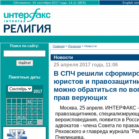
Обновлено: 16 сентября 2017 года, 14:11 (МСК)
English ver
Поиск по сайту:
Главная
>
Религия
> Новости
Новости
25 апреля 2017 года, 11:06
В СПЧ решили сформиро
Памятные даты
юристов и правозащитни
можно обратиться по во
2017
прав верующих
01
02
03
04
05
06
07
08
09
10
Москва. 25 апреля. ИНТЕРФАКС -
11
12
13
14
15
16
17
правозащитников, специализирующ
18
19
20
21
22
23
24
вероисповедания, появится в Росси
25
26
27
28
29
30
адвокатов - члена Совета по прав
Ряховского и главреда журнала "Ре
Пчелинцева.