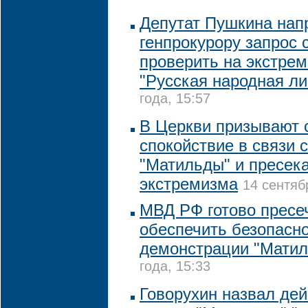
Депутат Пушкина нап
генпрокурору запрос 
проверить на экстре
"Русская народная ли
года, 15:57
В Церкви призывают 
спокойствие в связи 
"Матильды" и пресек
экстремизма
14 сентяб
МВД РФ готово пресе
обеспечить безопасно
демонстрации "Мати
года, 15:33
Говорухин назвал дей