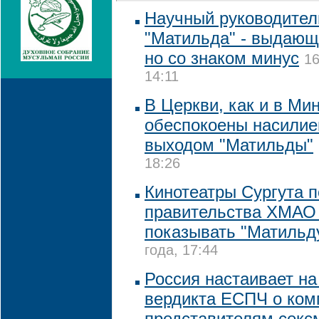
Научный руководител
"Матильда" - выдающ
но со знаком минус
16
14:11
В Церкви, как и в Ми
обеспокоены насилие
выходом "Матильды"
18:26
Кинотеатры Сургута п
правительства ХМАО
показывать "Матильд
года, 17:44
Россия настаивает на
вердикта ЕСПЧ о ком
представителям секс