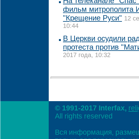
На телеканале "Спас"
фильм митрополита 
"Крещение Руси"
12 с
10:44
В Церкви осудили р
протеста против "Ма
2017 года, 10:32
© 1991-2017 Interfax,
rel
All rights reserved
Вся информация, размещ