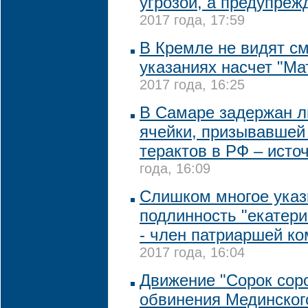
угрозой, а предупре
2017 года, 17:59
В Кремле не видят с
указаниях насчет "М
2017 года, 16:25
В Самаре задержан л
ячейки, призывавшей
терактов в РФ – исто
года, 16:09
Слишком многое указ
подлинность "екатери
- член патриаршей к
2017 года, 16:04
Движение "Сорок соро
обвинения Мединског