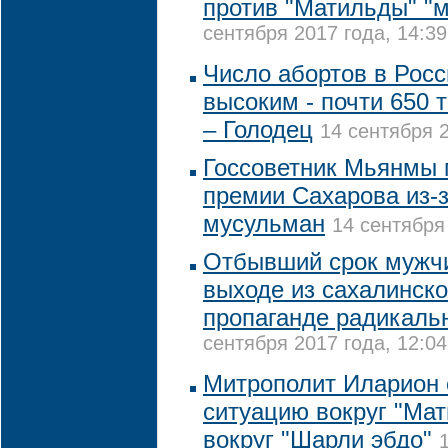
против "Матильды" "
сентября 2017 года, 14:39
Число абортов в Росс
высоким - почти 650 
– Голодец
14 сентября 2
Госсоветник Мьянмы 
премии Сахарова из-
мусульман
14 сентября
Отбывший срок мужчи
выходе из сахалинско
пропаганде радикаль
сентября 2017 года, 12:04
Митрополит Иларион 
ситуацию вокруг "Мат
вокруг "Шарли эбдо"