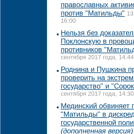
православных активи
против "Матильды"
13
16:00
Нельзя без доказате
Поклонскую в провоц
противников "Матиль
сентября 2017 года, 14:44
Роднина и Пушкина п
проверить на экстре
государство" и "Сорок
сентября 2017 года, 14:30
Мединский обвиняет 
"Матильды" в дискре
государственной поли
(дополненная версия)