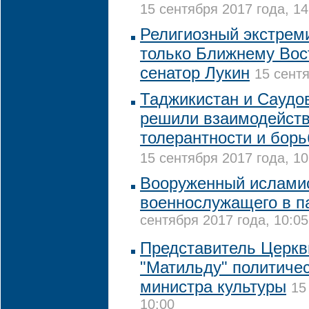
15 сентября 2017 года, 14
Религиозный экстрем
только Ближнему Вост
сенатор Лукин
15 сентя
Таджикистан и Саудо
решили взаимодейств
толерантности и бор
15 сентября 2017 года, 10
Вооруженный исламис
военнослужащего в п
сентября 2017 года, 10:05
Представитель Церкв
"Матильду" политиче
министра культуры
15
10:00