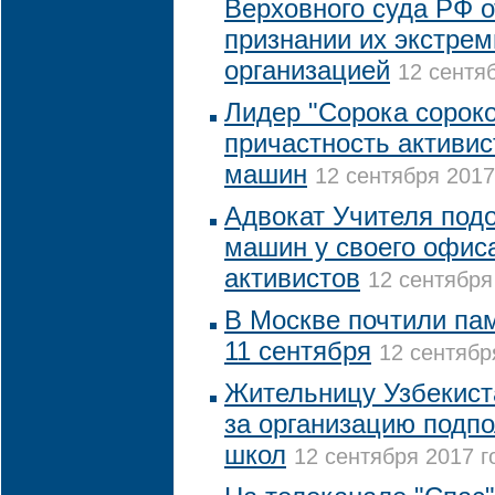
Верховного суда РФ 
признании их экстрем
организацией
12 сентяб
Лидер "Сорока сороко
причастность активис
машин
12 сентября 2017
Адвокат Учителя подо
машин у своего офис
активистов
12 сентября
В Москве почтили пам
11 сентября
12 сентябр
Жительницу Узбекис
за организацию подп
школ
12 сентября 2017 г