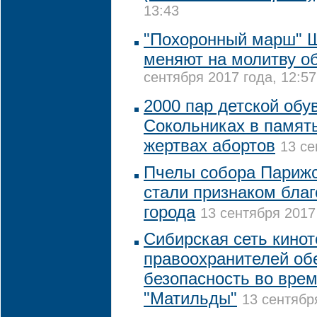
13:43
"Похоронный марш" Ш
меняют на молитву о
сентября 2017 года, 12:57
2000 пар детской обу
Сокольниках в памят
жертвах абортов
13 се
Пчелы собора Парижс
стали признаком благ
города
13 сентября 2017
Сибирская сеть кинот
правоохранителей об
безопасность во врем
"Матильды"
13 сентябр