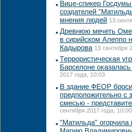
Вице-спикер Госдумы
создателей "Матильд
мнения людей
13 сентя
Древнюю мечеть Оме
в сирийском Алеппо н
Кадырова
13 сентября 2
Террористическая угр
Барселоне оказалась
2017 года, 10:03
В здание ФЕОР броси
предположительно с 
смесью - представите
сентября 2017 года, 10:00
"Матильда" огорчила
Марию Владимировну,