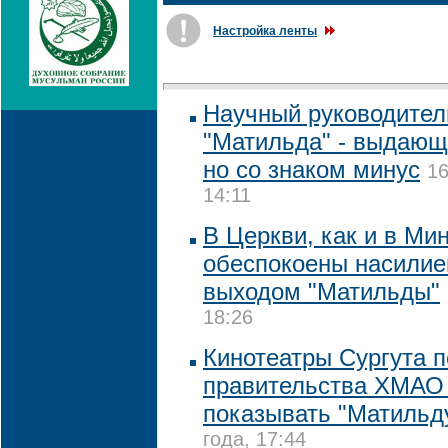
Настройка ленты
Научный руководител
"Матильда" - выдающ
но со знаком минус
16
14:11
В Церкви, как и в Ми
обеспокоены насилие
выходом "Матильды"
18:26
Кинотеатры Сургута п
правительства ХМАО
показывать "Матильд
года, 17:44