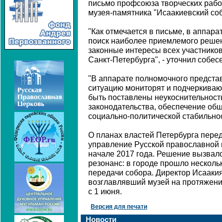
письмо профсоюза творческих рабо
музея-памятника "Исаакиевский соб
"Как отмечается в письме, в аппар
поиск наиболее приемлемого реше
законные интересы всех участников
Санкт-Петербурга", - уточнил собес
"В аппарате полномочного представ
ситуацию мониторят и подчеркивают
быть поставлены неукоснительнос
законодательства, обеспечение об
социально-политической стабильност
О планах властей Петербурга перед
управление Русской православной ц
начале 2017 года. Решение вызва
резонанс: в городе прошло несколь
передачи собора. Директор Исааки
возглавлявший музей на протяжении
с 1 июня.
Версия для печати
Новости