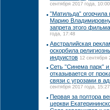
сентября 2017 года, 10:00
"Матильда" огорчила
Марию Владимировну,
запрета этого фильм
года, 17:48
Австралийская рекла
оскорбила религиозн
индуистов
12 сентября 
Сеть "Синема парк" и
отказывается от прок
связи с угрозами в а
сентября 2017 года, 15:27
Первая за полтора ве
церкви Екатерининск