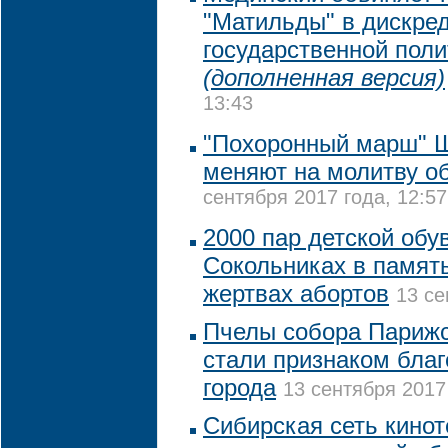
"Матильды" в дискре
государственной поли
(дополненная версия)
13:43
"Похоронный марш" Ш
меняют на молитву о
сентября 2017 года, 12:57
2000 пар детской обу
Сокольниках в памят
жертвах абортов
13 се
Пчелы собора Парижс
стали признаком благ
города
13 сентября 2017
Сибирская сеть кинот