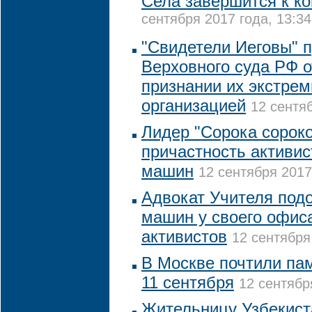
Села завершится к ко
сентября 2017 года, 13:34
"Свидетели Иеговы" 
Верховного суда РФ 
признании их экстрем
организацией
12 сентяб
Лидер "Сорока сороко
причастность активис
машин
12 сентября 2017
Адвокат Учителя подо
машин у своего офис
активистов
12 сентября
В Москве почтили пам
11 сентября
12 сентябр
Жительницу Узбекис