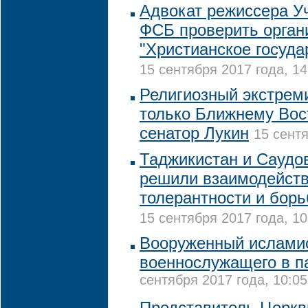
Адвокат режиссера У
ФСБ проверить орган
"Христианское госуда
15 сентября 2017 года, 14
Религиозный экстрем
только Ближнему Вост
сенатор Лукин
15 сентя
Таджикистан и Саудо
решили взаимодейств
толерантности и бор
15 сентября 2017 года, 10
Вооруженный исламис
военнослужащего в п
сентября 2017 года, 10:05
Представитель Церкв