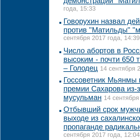
демонстрации "Мати
года, 15:33
Говорухин назвал дей
против "Матильды" "
сентября 2017 года, 14:39
Число абортов в Росс
высоким - почти 650 
– Голодец
14 сентября 2
Госсоветник Мьянмы 
премии Сахарова из-
мусульман
14 сентября
Отбывший срок мужчи
выходе из сахалинско
пропаганде радикаль
сентября 2017 года, 12:04