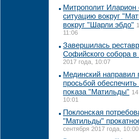
Митрополит Иларион 
ситуацию вокруг "Мат
вокруг "Шарли эбдо"
11:06
Завершилась реставр
Софийского собора в
2017 года, 10:07
Мединский направил 
просьбой обеспечить
показа "Матильды"
14
10:01
Поклонская потребова
"Матильды" прокатно
сентября 2017 года, 10:00