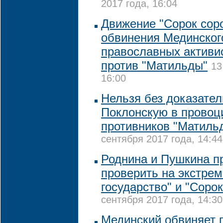
2017 года, 16:04
Движение "Сорок соро
обвинения Мединског
православных активи
против "Матильды"
13
16:00
Нельзя без доказате
Поклонскую в провоц
противников "Матиль
сентября 2017 года, 14:44
Роднина и Пушкина п
проверить на экстре
государство" и "Сорок
сентября 2017 года, 14:30
Мединский обвиняет 