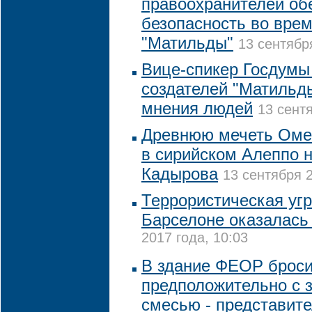
правоохранителей об
безопасность во врем
"Матильды"
13 сентябр
Вице-спикер Госдумы
создателей "Матильд
мнения людей
13 сентя
Древнюю мечеть Оме
в сирийском Алеппо н
Кадырова
13 сентября 2
Террористическая угр
Барселоне оказалась
2017 года, 10:03
В здание ФЕОР броси
предположительно с 
смесью - представите