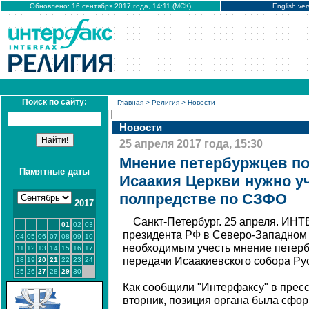
Обновлено: 16 сентября 2017 года, 14:11 (МСК)
English ver
Поиск по сайту:
Главная
>
Религия
> Новости
Новости
25 апреля 2017 года, 15:30
Мнение петербуржцев по
Памятные даты
Исаакия Церкви нужно уч
полпредстве по СЗФО
2017
Санкт-Петербург. 25 апреля. ИН
01
02
03
президента РФ в Северо-Западном
04
05
06
07
08
09
10
необходимым учесть мнение петер
11
12
13
14
15
16
17
передачи Исаакиевского собора Ру
18
19
20
21
22
23
24
25
26
27
28
29
30
Как сообщили "Интерфаксу" в прес
вторник, позиция органа была сфор