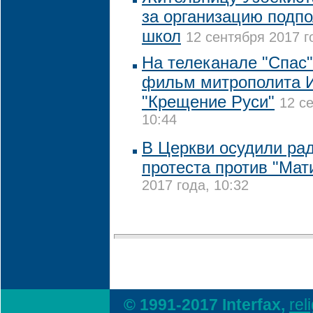
за организацию подп
школ
12 сентября 2017 г
На телеканале "Спас"
фильм митрополита 
"Крещение Руси"
12 с
10:44
В Церкви осудили р
протеста против "Ма
2017 года, 10:32
© 1991-2017 Interfax,
rel