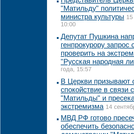
"Матильду" политиче
министра культуры
15
10:00
Депутат Пушкина нап
генпрокурору запрос 
проверить на экстре
"Русская народная ли
года, 15:57
В Церкви призывают 
спокойствие в связи 
"Матильды" и пресек
экстремизма
14 сентяб
МВД РФ готово пресе
обеспечить безопасно