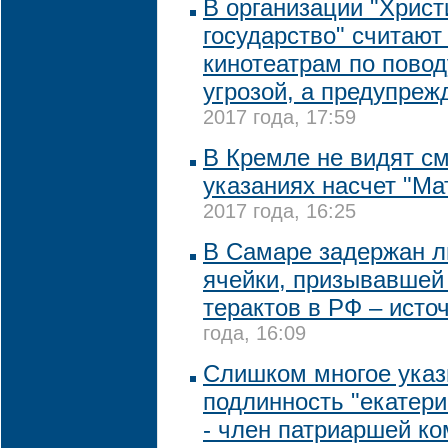
В организации "Христ
государство" считают
кинотеатрам по повод
угрозой, а предупре
2017 года, 17:59
В Кремле не видят с
указаниях насчет "М
2017 года, 16:25
В Самаре задержан л
ячейки, призывавшей
терактов в РФ – исто
года, 16:09
Слишком многое указ
подлинность "екатери
- член патриаршей к