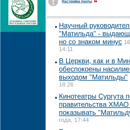
Настройка ленты
Научный руководител
"Матильда" - выдающ
но со знаком минус
16
14:11
В Церкви, как и в Ми
обеспокоены насилие
выходом "Матильды"
18:26
Кинотеатры Сургута п
правительства ХМАО
показывать "Матильд
года, 17:44