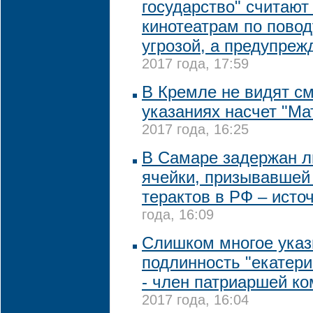
государство" считают
кинотеатрам по повод
угрозой, а предупре
2017 года, 17:59
В Кремле не видят с
указаниях насчет "М
2017 года, 16:25
В Самаре задержан л
ячейки, призывавшей
терактов в РФ – исто
года, 16:09
Слишком многое указ
подлинность "екатери
- член патриаршей к
2017 года, 16:04