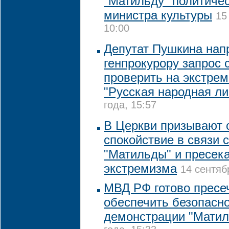
"Матильду" политиче
министра культуры
15
10:00
Депутат Пушкина нап
генпрокурору запрос 
проверить на экстре
"Русская народная ли
года, 15:57
В Церкви призывают 
спокойствие в связи 
"Матильды" и пресек
экстремизма
14 сентяб
МВД РФ готово пресе
обеспечить безопасно
демонстрации "Мати