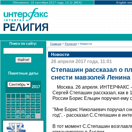
Обновлено: 16 сентября 2017 года, 14:11 (МСК)
English ver
Поиск по сайту:
Главная
>
Религия
> Новости
Новости
26 апреля 2017 года, 11:01
Степашин рассказал о п
Памятные даты
снести мавзолей Ленина
2017
Москва. 26 апреля. ИНТЕРФАКС 
Сергей Степашин рассказал, как в 
01
02
03
России Борис Ельцин поручил ему 
04
05
06
07
08
09
10
11
12
13
14
15
16
17
"Мне Борис Николаевич поручал сн
18
19
20
21
22
23
24
год", - рассказал С.Степашин в инт
25
26
27
28
29
30
В тот момент С.Степашин возглавл
командировке в Англии.