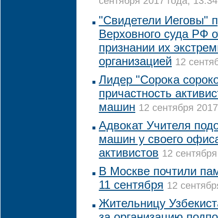
сентября 2017 года, 13:34
"Свидетели Иеговы" 
Верховного суда РФ 
признании их экстрем
организацией
12 сентяб
Лидер "Сорока сороко
причастность активис
машин
12 сентября 2017
Адвокат Учителя подо
машин у своего офис
активистов
12 сентября
В Москве почтили пам
11 сентября
12 сентябр
Жительницу Узбекис
за организацию подп