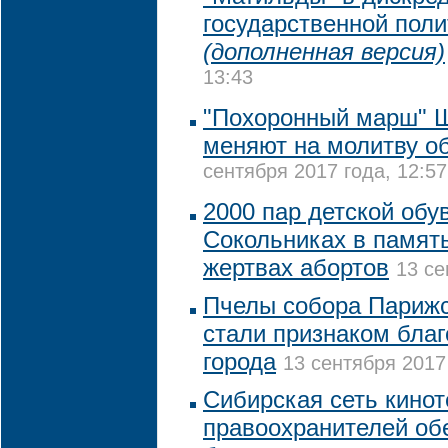
государственной поли
(дополненная версия)
13:43
"Похоронный марш" Ш
меняют на молитву о
сентября 2017 года, 12:57
2000 пар детской обу
Сокольниках в памят
жертвах абортов
13 се
Пчелы собора Парижс
стали признаком благ
города
13 сентября 2017
Сибирская сеть кинот
правоохранителей об