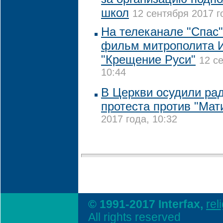
школ
12 сентября 2017 г
На телеканале "Спас"
фильм митрополита 
"Крещение Руси"
12 с
10:44
В Церкви осудили р
протеста против "Ма
2017 года, 10:32
© 1991-2017 Interfax,
rel
All rights reserved