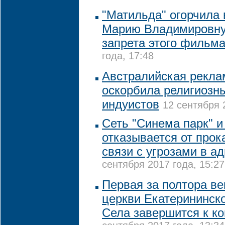
"Матильда" огорчила
Марию Владимировну,
запрета этого фильм
года, 17:48
Австралийская рекла
оскорбила религиозн
индуистов
12 сентября 
Сеть "Синема парк" и
отказывается от прок
связи с угрозами в а
сентября 2017 года, 15:27
Первая за полтора ве
церкви Екатерининск
Села завершится к ко