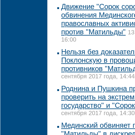
Движение "Сорок соро
обвинения Мединског
православных активи
против "Матильды"
13
16:00
Нельзя без доказате
Поклонскую в провоц
противников "Матиль
сентября 2017 года, 14:44
Роднина и Пушкина п
проверить на экстре
государство" и "Сорок
сентября 2017 года, 14:30
Мединский обвиняет 
"Матильды" в дискре