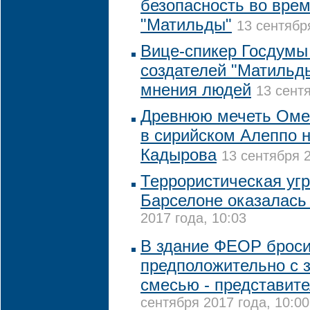
безопасность во врем
"Матильды"
13 сентябр
Вице-спикер Госдумы
создателей "Матильд
мнения людей
13 сентя
Древнюю мечеть Оме
в сирийском Алеппо н
Кадырова
13 сентября 2
Террористическая угр
Барселоне оказалась
2017 года, 10:03
В здание ФЕОР броси
предположительно с 
смесью - представите
сентября 2017 года, 10:00