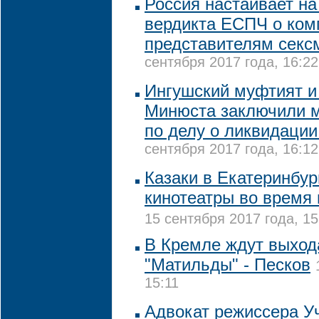
Россия настаивает на
вердикта ЕСПЧ о ком
представителям секс
сентября 2017 года, 16:22
Ингушский муфтият и
Минюста заключили 
по делу о ликвидации
сентября 2017 года, 16:12
Казаки в Екатеринбур
кинотеатры во время
15 сентября 2017 года, 15
В Кремле ждут выход
"Матильды" - Песков
15:11
Адвокат режиссера У