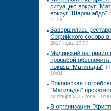
ситуацию вокруг "Мат
вокруг "Шарли эбдо"
11:06
Завершилась реставр
Софийского собора в
2017 года, 10:07
Мединский направил 
просьбой обеспечить
показа "Матильды"
14
10:01
Поклонская потребова
"Матильды" прокатно
сентября 2017 года, 10:00
В организации "Христ