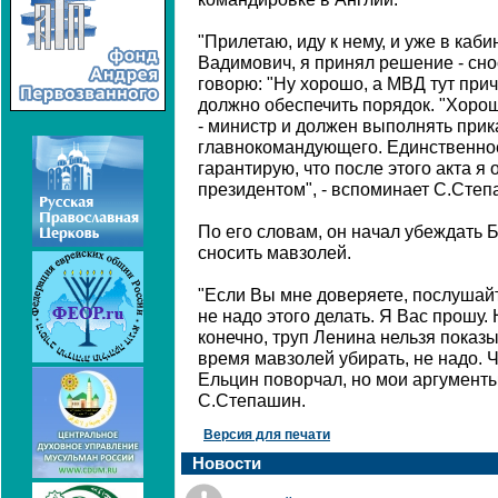
"Прилетаю, иду к нему, и уже в каб
Вадимович, я принял решение - сн
говорю: "Ну хорошо, а МВД тут прич
должно обеспечить порядок. "Хорошо,
- министр и должен выполнять при
главнокомандующего. Единственное
гарантирую, что после этого акта я
президентом", - вспоминает С.Степ
По его словам, он начал убеждать Б
сносить мавзолей.
"Если Вы мне доверяете, послушайт
не надо этого делать. Я Вас прошу.
конечно, труп Ленина нельзя показы
время мавзолей убирать, не надо. Ч
Ельцин поворчал, но мои аргументы
С.Степашин.
Версия для печати
Новости