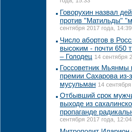
года, 15:33
Говорухин назвал дей
против "Матильды" "
сентября 2017 года, 14:39
Число абортов в Росс
высоким - почти 650 
– Голодец
14 сентября 2
Госсоветник Мьянмы 
премии Сахарова из-
мусульман
14 сентября
Отбывший срок мужчи
выходе из сахалинско
пропаганде радикаль
сентября 2017 года, 12:04
Митрополит Иларион 