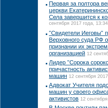
Первая за полтора ве
церкви Екатерининск
Села завершится к ко
сентября 2017 года, 13:34
"Свидетели Иеговы" 
Верховного суда РФ 
признании их экстрем
организацией
12 сентяб
Лидер "Сорока сороко
причастность активис
машин
12 сентября 2017
Адвокат Учителя подо
машин у своего офис
активистов
12 сентября
В Москве почтили пам