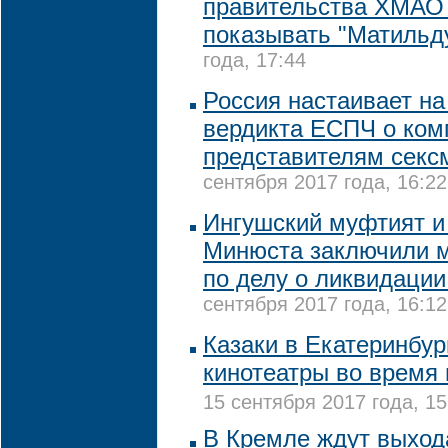
правительства ХМАО
показывать "Матильд
года, 17:44
Россия настаивает на
вердикта ЕСПЧ о ком
представителям секс
сентября 2017 года, 16:22
Ингушский муфтият и
Минюста заключили 
по делу о ликвидации
сентября 2017 года, 16:12
Казаки в Екатеринбур
кинотеатры во время
15 сентября 2017 года, 15
В Кремле ждут выход