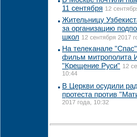
11 сентября
12 сентябр
Жительницу Узбекис
за организацию подп
школ
12 сентября 2017 г
На телеканале "Спас"
фильм митрополита 
"Крещение Руси"
12 с
10:44
В Церкви осудили р
протеста против "Ма
2017 года, 10:32