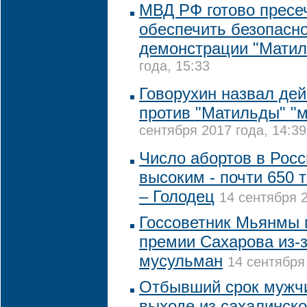
МВД РФ готово пресе
обеспечить безопасно
демонстрации "Мати
года, 15:33
Говорухин назвал дей
против "Матильды" "
сентября 2017 года, 14:39
Число абортов в Росс
высоким - почти 650 
– Голодец
14 сентября 2
Госсоветник Мьянмы 
премии Сахарова из-
мусульман
14 сентября
Отбывший срок мужчи
выходе из сахалинско