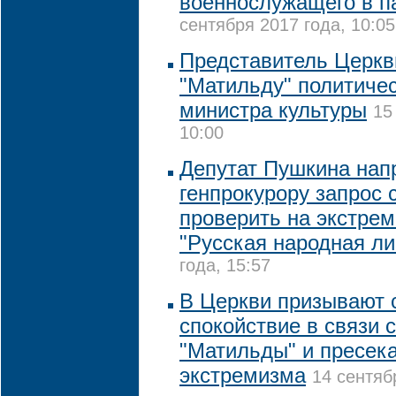
военнослужащего в п
сентября 2017 года, 10:05
Представитель Церкв
"Матильду" политиче
министра культуры
15
10:00
Депутат Пушкина нап
генпрокурору запрос 
проверить на экстре
"Русская народная ли
года, 15:57
В Церкви призывают 
спокойствие в связи 
"Матильды" и пресек
экстремизма
14 сентяб