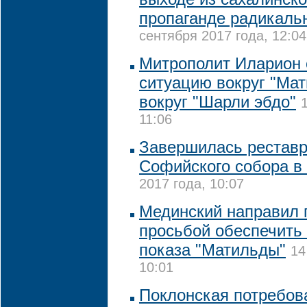
пропаганде радикаль
сентября 2017 года, 12:04
Митрополит Иларион 
ситуацию вокруг "Мат
вокруг "Шарли эбдо"
11:06
Завершилась реставр
Софийского собора в
2017 года, 10:07
Мединский направил 
просьбой обеспечить
показа "Матильды"
14
10:01
Поклонская потребова