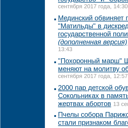
сентября 2017 года, 14:30
Мединский обвиняет 
"Матильды" в дискре
государственной поли
(дополненная версия)
13:43
"Похоронный марш" Ш
меняют на молитву о
сентября 2017 года, 12:57
2000 пар детской обу
Сокольниках в памят
жертвах абортов
13 се
Пчелы собора Парижс
стали признаком благ