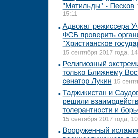
"Матильды" - Песков
15:11
Адвокат режиссера У
ФСБ проверить орган
"Христианское госуда
15 сентября 2017 года, 14
Религиозный экстрем
только Ближнему Вост
сенатор Лукин
15 сентя
Таджикистан и Саудо
решили взаимодейств
толерантности и бор
15 сентября 2017 года, 10
Вооруженный исламис