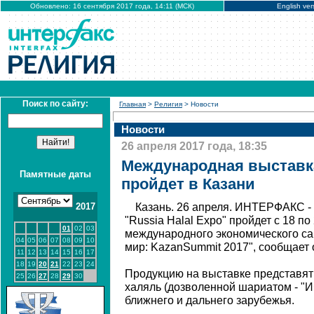
Обновлено: 16 сентября 2017 года, 14:11 (МСК)
English ver
Поиск по сайту:
Главная
>
Религия
> Новости
Новости
26 апреля 2017 года, 18:35
Международная выставка 
Памятные даты
пройдет в Казани
2017
Казань. 26 апреля. ИНТЕРФАКС -
"Russia Halal Expo" пройдет с 18 по
01
02
03
международного экономического са
04
05
06
07
08
09
10
мир: KazanSummit 2017", сообщает 
11
12
13
14
15
16
17
18
19
20
21
22
23
24
Продукцию на выставке представят
25
26
27
28
29
30
халяль (дозволенной шариатом - "ИФ
ближнего и дальнего зарубежья.