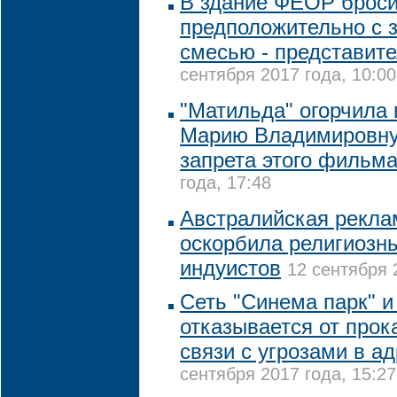
В здание ФЕОР броси
предположительно с 
смесью - представите
сентября 2017 года, 10:00
"Матильда" огорчила
Марию Владимировну,
запрета этого фильм
года, 17:48
Австралийская рекла
оскорбила религиозн
индуистов
12 сентября 
Сеть "Синема парк" и
отказывается от прок
связи с угрозами в а
сентября 2017 года, 15:27