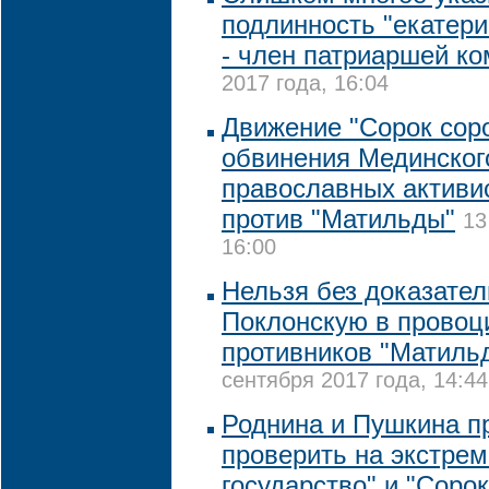
подлинность "екатери
- член патриаршей к
2017 года, 16:04
Движение "Сорок соро
обвинения Мединског
православных активи
против "Матильды"
13
16:00
Нельзя без доказате
Поклонскую в провоц
противников "Матиль
сентября 2017 года, 14:44
Роднина и Пушкина п
проверить на экстре
государство" и "Сорок