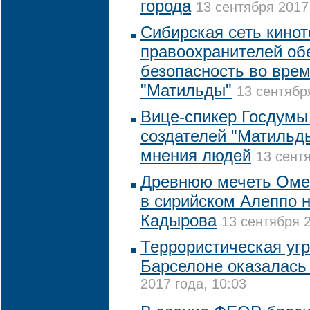
города
13 сентября 2017
Сибирская сеть кинот
правоохранителей об
безопасность во врем
"Матильды"
13 сентябр
Вице-спикер Госдумы
создателей "Матильд
мнения людей
13 сентя
Древнюю мечеть Оме
в сирийском Алеппо н
Кадырова
13 сентября 2
Террористическая угр
Барселоне оказалась
2017 года, 10:03