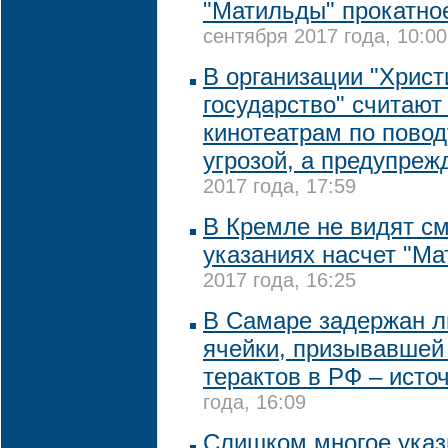
"Матильды" прокатно
сентября 2017 года, 10:00
В организации "Христ
государство" считают
кинотеатрам по повод
угрозой, а предупре
2017 года, 17:59
В Кремле не видят с
указаниях насчет "М
2017 года, 16:25
В Самаре задержан л
ячейки, призывавшей
терактов в РФ – исто
года, 16:09
Слишком многое указ