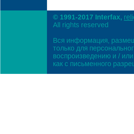
© 1991-2017 Interfax,
rel
All rights reserved
Вся информация, размещ
только для персонально
воспроизведению и / ил
как с письменного разр