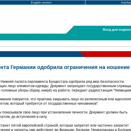
English version
Interfa
Вход для подпис
нта Германии одобрила ограничения на ношение
 Нижняя палата парламента Бундестага одобрила ряд мер безопасности,
их лицо элементов одежды. Документ запрещает государственным служащи
 головные уборы (бурку, никаб) на работе, передает радиостанция "Немецкая
мании говорится, что практика закрывать лицо по религиозным или идеологи
етом, который требуется от государственных чиновников".
ы показывали свое лицо при установлении личности. Документ должен быть
атом, до вступления в силу.
станет пятой европейской страной, которая запретит или частично запретит
чения и запреты уже действуют во Франции, Бельгии, Нидерландах и Болгари