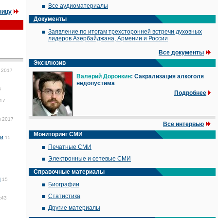
Все аудиоматериалы
ницу
Документы
Заявление по итогам трехсторонней встречи духовных
лидеров Азербайджана, Армении и России
Все документы
Эксклюзив
 2017
Валерий Доронкин
: Сакрализация алкоголя
недопустима
6
Подробнее
017
я 2017
Все интервью
Мониторинг СМИ
ии
15
Печатные СМИ
Электронные и сетевые СМИ
Справочные материалы
м
15
Биографии
Статистика
:43
Другие материалы