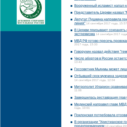
Вооруженный исламист напал н
Представитель Церкви назвал "
Депутат Пушкина направила ген
линия"
14 сентября 2017 года, 15:57
В Церкви призывают сохранять 
экстремизма
14 сентября 2017 года
МВД РФ готово пресечь провока
2017 года, 15:33
Говорухин назвал действия "те
Число абортов в России остаетс
13:43
Госсоветник Мьянмы может лиш
Отбывший срок мужчина задержа
14 сентября 2017 года, 12:04
Митрополит Иларион сравнивает
11:06
Завершилась реставрация глав 
Мединский направил главе МВД 
года, 10:01
Поклонская потребовала отозва
В организации "Христианское го
предупреждением
13 сентября 20