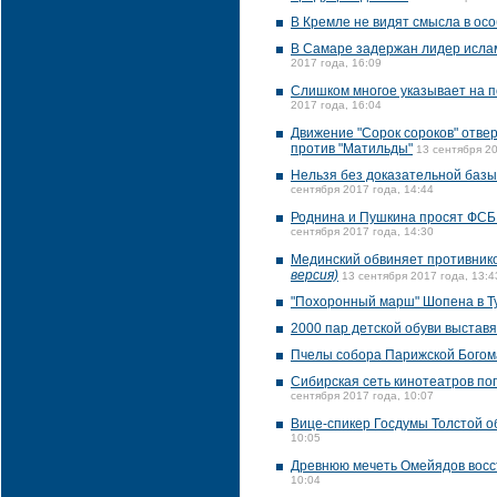
В Кремле не видят смысла в ос
В Самаре задержан лидер ислам
2017 года, 16:09
Слишком многое указывает на п
2017 года, 16:04
Движение "Сорок сороков" отве
против "Матильды"
13 сентября 20
Нельзя без доказательной базы
сентября 2017 года, 14:44
Роднина и Пушкина просят ФСБ 
сентября 2017 года, 14:30
Мединский обвиняет противнико
версия)
13 сентября 2017 года, 13:4
"Похоронный марш" Шопена в Т
2000 пар детской обуви выставя
Пчелы собора Парижской Богома
Сибирская сеть кинотеатров по
сентября 2017 года, 10:07
Вице-спикер Госдумы Толстой о
10:05
Древнюю мечеть Омейядов восст
10:04