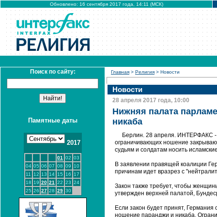
Обновлено: 16 сентября 2017 года, 14:11 (МСК)
Поиск по сайту:
Главная
>
Религия
> Новости
Новости
28 апреля 2017 года, 10:00
Нижняя палата парламе
Памятные даты
никаба
Берлин. 28 апреля. ИНТЕРФАКС -
2017
ограничивающих ношение закрывающ
судьям и солдатам носить исламские
01
02
03
В заявлении правящей коалиции Гер
04
05
06
07
08
09
10
причинам идет вразрез с "нейтралит
11
12
13
14
15
16
17
18
19
20
21
22
23
24
Закон также требует, чтобы женщин
25
26
27
28
29
30
утвержден верхней палатой, Бундеср
Если закон будет принят, Германия 
ношение паранджи и никаба. Ограни