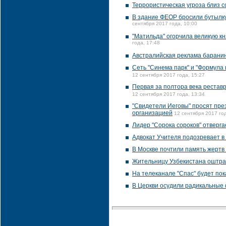
Террористическая угроза близ 
В здание ФЕОР бросили бутылку
сентября 2017 года, 10:00
"Матильда" огорчила великую к
года, 17:48
Австралийская реклама баранин
Сеть "Синема парк" и "Формула 
12 сентября 2017 года, 15:27
Первая за полтора века реставр
12 сентября 2017 года, 13:34
"Свидетели Иеговы" просят пре
организацией
12 сентября 2017 год
Лидер "Сорока сороков" отверга
Адвокат Учителя подозревает в
В Москве почтили память жертв 
Жительницу Узбекистана оштра
На телеканале "Спас" будет по
В Церкви осудили радикальные