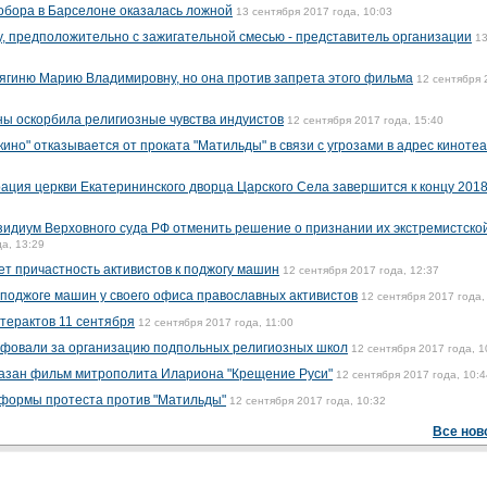
собора в Барселоне оказалась ложной
13 сентября 2017 года, 10:03
, предположительно с зажигательной смесью - представитель организации
1
нягиню Марию Владимировну, но она против запрета этого фильма
12 сентября 
ы оскорбила религиозные чувства индуистов
12 сентября 2017 года, 15:40
кино" отказывается от проката "Матильды" в связи с угрозами в адрес киноте
ация церкви Екатерининского дворца Царского Села завершится к концу 2018
зидиум Верховного суда РФ отменить решение о признании их экстремистско
а, 13:29
ет причастность активистов к поджогу машин
12 сентября 2017 года, 12:37
 поджоге машин у своего офиса православных активистов
12 сентября 2017 года,
терактов 11 сентября
12 сентября 2017 года, 11:00
фовали за организацию подпольных религиозных школ
12 сентября 2017 года, 1
казан фильм митрополита Илариона "Крещение Руси"
12 сентября 2017 года, 10:4
 формы протеста против "Матильды"
12 сентября 2017 года, 10:32
Все нов