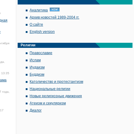
Аналитика
0
Архив новостей 1989-2004 гг.
дная
О сайте
е
English version
нтября
Религии
Православие
Ислам
ода,
Иудаизм
, 13:35
Буддизм
лама
Католичество и протестантизм
Национальные религии
7 года,
Новые религиозные движения
Атеизм и секуляризм
Диалог
017