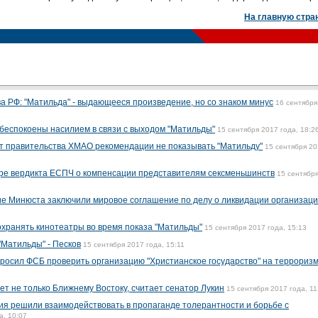
На главную стра
а РФ: "Матильда" - выдающееся произведение, но со знаком минус
16 сентября
 обеспокоены насилием в связи с выходом "Матильды"
15 сентября 2017 года, 18:2
т правительства ХМАО рекомендации не показывать "Матильду"
15 сентября 2
тре вердикта ЕСПЧ о компенсации представителям сексменьшинств
15 сентябр
е Минюста заключили мировое соглашение по делу о ликвидации организац
охранять кинотеатры во время показа "Матильды"
15 сентября 2017 года, 15:13
"Матильды" - Песков
15 сентября 2017 года, 15:11
росил ФСБ проверить организацию "Христианское государство" на террориз
т не только Ближнему Востоку, считает сенатор Лукин
15 сентября 2017 года, 11
ия решили взаимодействовать в пропаганде толерантности и борьбе с
а, 10:07