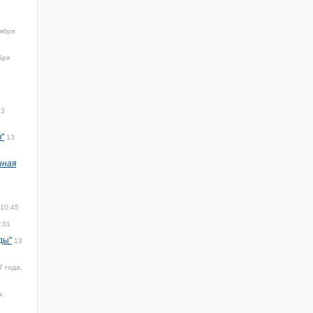
ября
бря
13
"
13
нная
 10:45
:31
ды"
13
7 года,
а,