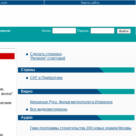
x.com
Карта сайта
чиков:
Логин:
Пароль:
Сделать страницу
"Религия" стартовой
Страны
СНГ и Прибалтика
м,
Видео
 волна".
Крещение Руси.
Фильм митрополита Илариона
ческим
Все видеоматериалы
Аудио
Гимн программы строительства 200 новых храмов Москвы
и.