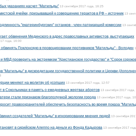
обых указаниях насчет "Матильды"
13 сентября 2017 года, 16:25
истской ячейки, призывавшей к совершению терактов в РФ – источник
13 сент
одлинность "екатеринбургских" останков - член патриаршей комиссии
13 сентя
ргает обвинения Мединского в адрес православных активистов, выступающих
17 года, 16:00
 обвинять Поклонскую в провоцировании противников "Матильды" - Володин
и МВД проверить на экстремизм "Христианское государство" и "Сорок сороков
в "Матильды" в дискредитации государственной политики и Церкви
(дополне
3
урции меняют на молитву об усопших
13 сентября 2017 года, 12:57
т в Сокольниках в память о ежедневных жертвах абортов
13 сентября 2017 года,
тери стали признаком благополучной экологии города
13 сентября 2017 года, 10
просит правоохранителей обеспечить безопасность во время показа "Матиль
бвинил создателей "Матильды" в игнорировании мнения людей
13 сентября 201
ановят в сирийском Алеппо на деньги из Фонда Кадырова
13 сентября 2017 год