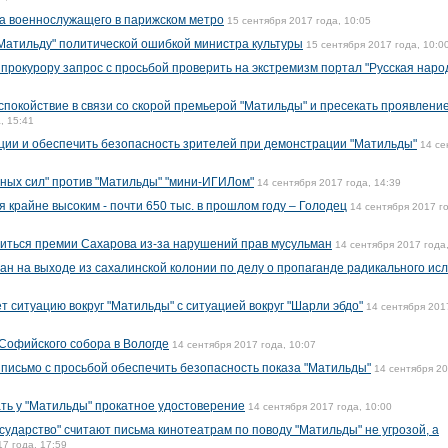
а военнослужащего в парижском метро
15 сентября 2017 года, 10:05
Матильду" политической ошибкой министра культуры
15 сентября 2017 года, 10:0
прокурору запрос с просьбой проверить на экстремизм портал "Русская наро
спокойствие в связи со скорой премьерой "Матильды" и пресекать проявлени
, 15:41
ции и обеспечить безопасность зрителей при демонстрации "Матильды"
14 се
мных сил" против "Матильды" "мини-ИГИЛом"
14 сентября 2017 года, 14:39
я крайне высоким - почти 650 тыс. в прошлом году – Голодец
14 сентября 2017 г
иться премии Сахарова из-за нарушений прав мусульман
14 сентября 2017 года
н на выходе из сахалинской колонии по делу о пропаганде радикального ис
 ситуацию вокруг "Матильды" с ситуацией вокруг "Шарли эбдо"
14 сентября 201
Софийского собора в Вологде
14 сентября 2017 года, 10:07
письмо с просьбой обеспечить безопасность показа "Матильды"
14 сентября 2
ть у "Матильды" прокатное удостоверение
14 сентября 2017 года, 10:00
сударство" считают письма кинотеатрам по поводу "Матильды" не угрозой, а
17 года, 17:59