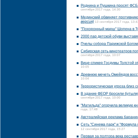
Роднина и Пушкина просят ФСБ 
сентября 2017 года, 14:30
Мединский обвиняет противнико
версия)
13 сентября 2017 года, 13:4
"Похоронный марш" Шопена в Т
2000 пар детской обуви выставя
Пчелы собора Парижской Богома
Сибирская сеть кинотеатров по
сентября 2017 года, 10:07
Вице-спикер Госдумы Толстой о
10:05
Древнюю мечеть Омейядов восст
10:04
Террористическая угроза близ 
В здание ФЕОР бросили бутылку
сентября 2017 года, 10:00
"Матильда" огорчила великую к
года, 17:48
Австралийская реклама баранин
Сеть "Синема парк" и "Формула 
12 сентября 2017 года, 15:27
Первая за полтора века реставр