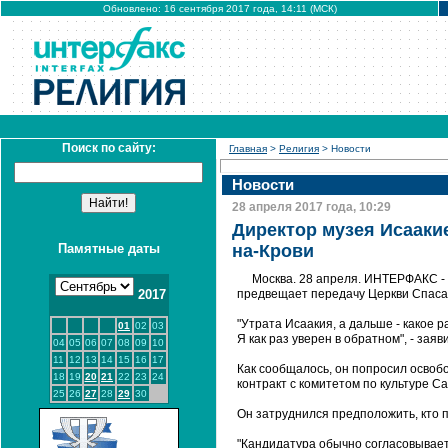
Обновлено: 16 сентября 2017 года, 14:11 (МСК)
Поиск по сайту:
Главная
>
Религия
> Новости
Новости
28 апреля 2017 года, 10:29
Директор музея Исааки
Памятные даты
на-Крови
Москва. 28 апреля. ИНТЕРФАКС - 
2017
предвещает передачу Церкви Спаса
"Утрата Исаакия, а дальше - какое 
01
02
03
Я как раз уверен в обратном", - зая
04
05
06
07
08
09
10
11
12
13
14
15
16
17
Как сообщалось, он попросил освобо
18
19
20
21
22
23
24
контракт с комитетом по культуре Са
25
26
27
28
29
30
Он затруднился предположить, кто п
"Кандидатура обычно согласовываетс