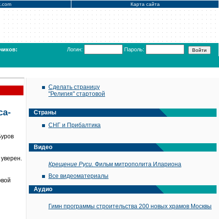
x.com
Карта сайта
чиков:
Логин:
Пароль:
Сделать страницу
"Религия" стартовой
са-
Страны
СНГ и Прибалтика
Буров
Видео
 уверен.
Крещение Руси.
Фильм митрополита Илариона
Все видеоматериалы
овой
Аудио
Гимн программы строительства 200 новых храмов Москвы