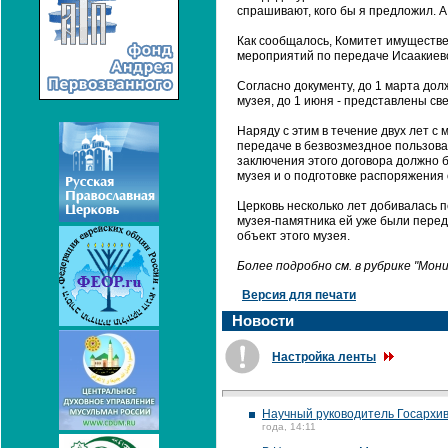
спрашивают, кого бы я предложил. А 
Как сообщалось, Комитет имуществе
мероприятий по передаче Исаакиевс
Согласно документу, до 1 марта до
музея, до 1 июня - представлены св
Наряду с этим в течение двух лет 
передаче в безвозмездное пользова
заключения этого договора должно 
музея и о подготовке распоряжения 
Церковь несколько лет добивалась п
музея-памятника ей уже были перед
объект этого музея.
Более подробно см. в рубрике "Мо
Версия для печати
Новости
Настройка ленты
Научный руководитель Госархив
года, 14:11