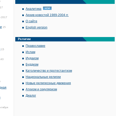
6
017
Аналитика
Архив новостей 1989-2004 гг.
я 2017
О сайте
ии
15
English version
Религии
Православие
м
15
Ислам
Иудаизм
:43
Буддизм
Католичество и протестантизм
Национальные религии
0
Новые религиозные движения
дная
Атеизм и секуляризм
Диалог
е
нтября