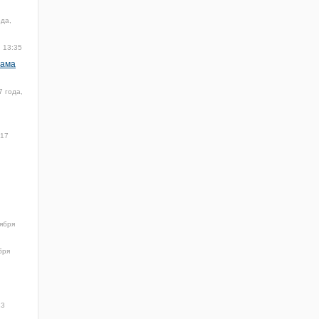
ода,
, 13:35
лама
7 года,
017
ября
бря
13