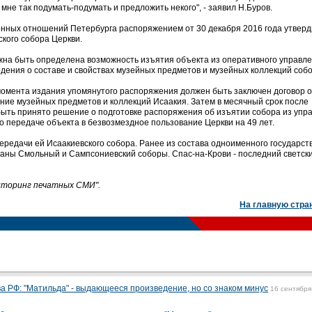
мне так подумать-подумать и предложить некого", - заявил Н.Буров.
нных отношений Петербурга распоряжением от 30 декабря 2016 года утверд
кого собора Церкви.
лжна быть определена возможность изъятия объекта из оперативного управл
едения о составе и свойствах музейных предметов и музейных коллекций собо
с момента издания упомянутого распоряжения должен быть заключен договор о
ние музейных предметов и коллекций Исаакия. Затем в месячный срок после
быть принято решение о подготовке распоряжения об изъятии собора из упр
о передаче объекта в безвозмездное пользование Церкви на 49 лет.
ередачи ей Исаакиевского собора. Ранее из состава одноименного государст
аны Смольный и Сампсониевский соборы. Спас-на-Крови - последний светск
ниторинг печатных СМИ".
На главную стра
а РФ: "Матильда" - выдающееся произведение, но со знаком минус
16 сентября