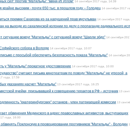
мных сил" против "Матильды" "мини-ИГИЛом"
14 сентября 2017 года, 14:39
я крайне высоким - почти 650 тыс. в прошлом году – Голодец
14 сентября 2017 г
иться премии Сахарова из-за нарушений прав мусульман
14 сентября 2017 года
н на выходе из сахалинской колонии по делу о пропаганде радикального ис
 ситуацию вокруг "Матильды" с ситуацией вокруг "Шарли эбдо"
14 сентября 201
Софийского собора в Вологде
14 сентября 2017 года, 10:07
письмо с просьбой обеспечить безопасность показа "Матильды"
14 сентября 2
ть у "Матильды" прокатное удостоверение
14 сентября 2017 года, 10:00
сударство" считают письма кинотеатрам по поводу "Матильды" не угрозой, а
17 года, 17:59
обых указаниях насчет "Матильды"
13 сентября 2017 года, 16:25
истской ячейки, призывавшей к совершению терактов в РФ – источник
13 сент
одлинность "екатеринбургских" останков - член патриаршей комиссии
13 сентя
ргает обвинения Мединского в адрес православных активистов, выступающих
17 года, 16:00
 обвинять Поклонскую в провоцировании противников "Матильды" - Володин