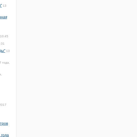
"
13
нная
 10:45
:31
ды"
13
7 года,
а,
3
2017
атров
 года