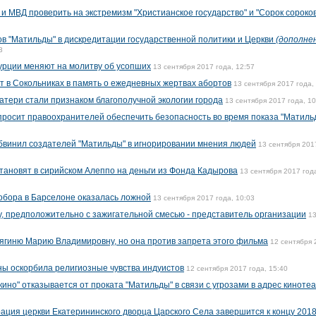
и МВД проверить на экстремизм "Христианское государство" и "Сорок сороков
в "Матильды" в дискредитации государственной политики и Церкви
(дополне
3
урции меняют на молитву об усопших
13 сентября 2017 года, 12:57
т в Сокольниках в память о ежедневных жертвах абортов
13 сентября 2017 года,
тери стали признаком благополучной экологии города
13 сентября 2017 года, 10
просит правоохранителей обеспечить безопасность во время показа "Матиль
бвинил создателей "Матильды" в игнорировании мнения людей
13 сентября 201
ановят в сирийском Алеппо на деньги из Фонда Кадырова
13 сентября 2017 год
собора в Барселоне оказалась ложной
13 сентября 2017 года, 10:03
, предположительно с зажигательной смесью - представитель организации
1
нягиню Марию Владимировну, но она против запрета этого фильма
12 сентября 
ы оскорбила религиозные чувства индуистов
12 сентября 2017 года, 15:40
кино" отказывается от проката "Матильды" в связи с угрозами в адрес киноте
ация церкви Екатерининского дворца Царского Села завершится к концу 2018