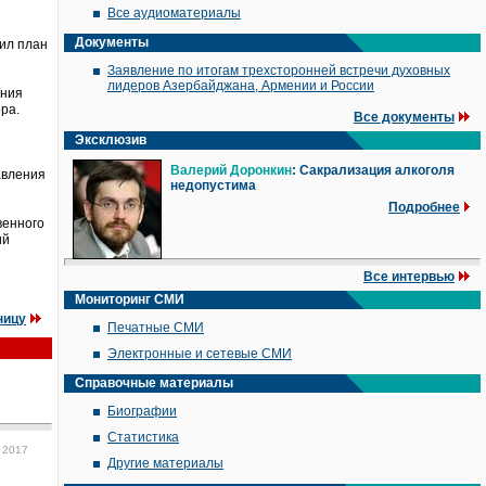
Все аудиоматериалы
Документы
ил план
Заявление по итогам трехсторонней встречи духовных
лидеров Азербайджана, Армении и России
ения
ра.
Все документы
Эксклюзив
Валерий Доронкин
: Сакрализация алкоголя
авления
недопустима
Подробнее
венного
ий
Все интервью
Мониторинг СМИ
ницу
Печатные СМИ
Электронные и сетевые СМИ
Справочные материалы
Биографии
Статистика
 2017
Другие материалы