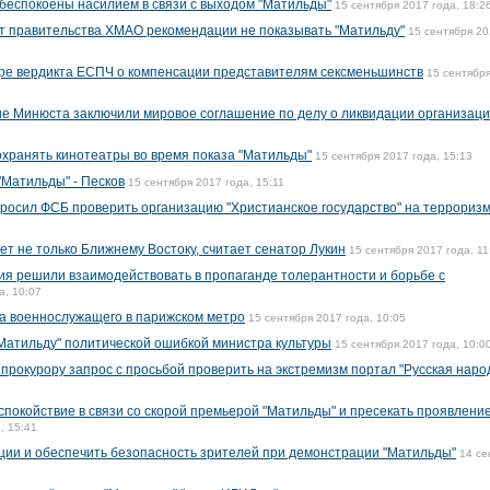
 обеспокоены насилием в связи с выходом "Матильды"
15 сентября 2017 года, 18:2
т правительства ХМАО рекомендации не показывать "Матильду"
15 сентября 2
тре вердикта ЕСПЧ о компенсации представителям сексменьшинств
15 сентябр
е Минюста заключили мировое соглашение по делу о ликвидации организац
охранять кинотеатры во время показа "Матильды"
15 сентября 2017 года, 15:13
"Матильды" - Песков
15 сентября 2017 года, 15:11
росил ФСБ проверить организацию "Христианское государство" на террориз
т не только Ближнему Востоку, считает сенатор Лукин
15 сентября 2017 года, 11
ия решили взаимодействовать в пропаганде толерантности и борьбе с
а, 10:07
а военнослужащего в парижском метро
15 сентября 2017 года, 10:05
Матильду" политической ошибкой министра культуры
15 сентября 2017 года, 10:0
прокурору запрос с просьбой проверить на экстремизм портал "Русская наро
спокойствие в связи со скорой премьерой "Матильды" и пресекать проявлени
, 15:41
ции и обеспечить безопасность зрителей при демонстрации "Матильды"
14 се