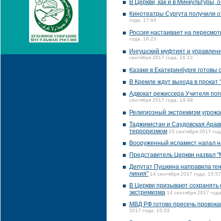
В Церкви, как и в Минкультуры,
Кинотеатры Сургута получили о
года, 17:44
Россия настаивает на пересмо
года, 16:22
Ингушский муфтият и управлени
сентября 2017 года, 16:12
Казаки в Екатеринбурге готовы 
В Кремле ждут выхода в прокат 
Адвокат режиссера Учителя поп
сентября 2017 года, 14:49
Религиозный экстремизм угрожае
Таджикистан и Саудовская Арав
терроризмом
15 сентября 2017 год
Вооруженный исламист напал н
Представитель Церкви назвал "
Депутат Пушкина направила ген
линия"
14 сентября 2017 года, 15:57
В Церкви призывают сохранять 
экстремизма
14 сентября 2017 года
МВД РФ готово пресечь провока
2017 года, 15:33