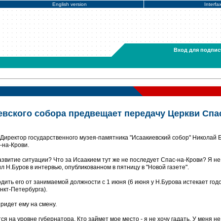
English version
Interfa
Вход для подпис
евского собора предвещает передачу Церкви Спа
Директор государственного музея-памятника "Исаакиевский собор" Николай 
-на-Крови.
развитие ситуации? Что за Исаакием тут же не последует Спас-на-Крови? Я не
вил Н.Буров в интервью, опубликованном в пятницу в "Новой газете".
дить его от занимаемой должности с 1 июня (6 июня у Н.Бурова истекает год
нкт-Петербурга).
ридет ему на смену.
я на уровне губернатора. Кто займет мое место - я не хочу гадать. У меня не