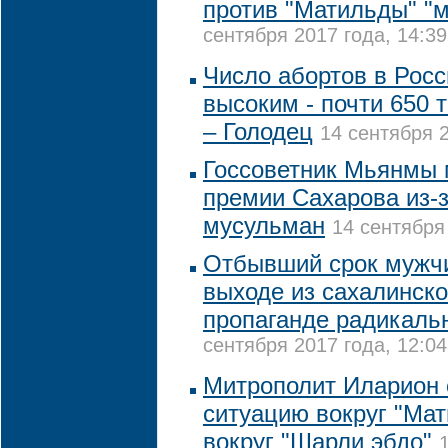
против "Матильды" "
сентября 2017 года, 14:39
Число абортов в Росс
высоким - почти 650 
– Голодец
14 сентября 2
Госсоветник Мьянмы 
премии Сахарова из-
мусульман
14 сентября
Отбывший срок мужчи
выходе из сахалинско
пропаганде радикаль
сентября 2017 года, 12:04
Митрополит Иларион 
ситуацию вокруг "Мат
вокруг "Шарли эбдо"