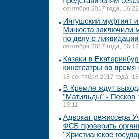
представителям секс
сентября 2017 года, 16:22
Ингушский муфтият и
Минюста заключили 
по делу о ликвидации
сентября 2017 года, 16:12
Казаки в Екатеринбур
кинотеатры во время
15 сентября 2017 года, 15
В Кремле ждут выход
"Матильды" - Песков
15:11
Адвокат режиссера У
ФСБ проверить орган
"Христианское госуда