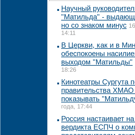
Научный руководител
"Матильда" - выдающ
но со знаком минус
16
14:11
В Церкви, как и в Ми
обеспокоены насилие
выходом "Матильды"
18:26
Кинотеатры Сургута п
правительства ХМАО
показывать "Матильд
года, 17:44
Россия настаивает на
вердикта ЕСПЧ о ком