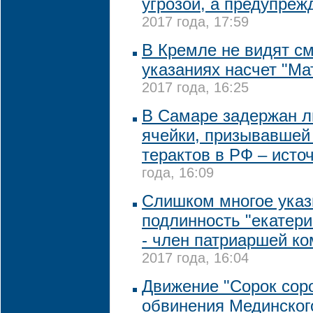
угрозой, а предупре
2017 года, 17:59
В Кремле не видят с
указаниях насчет "М
2017 года, 16:25
В Самаре задержан л
ячейки, призывавшей
терактов в РФ – исто
года, 16:09
Слишком многое указ
подлинность "екатери
- член патриаршей к
2017 года, 16:04
Движение "Сорок соро
обвинения Мединског