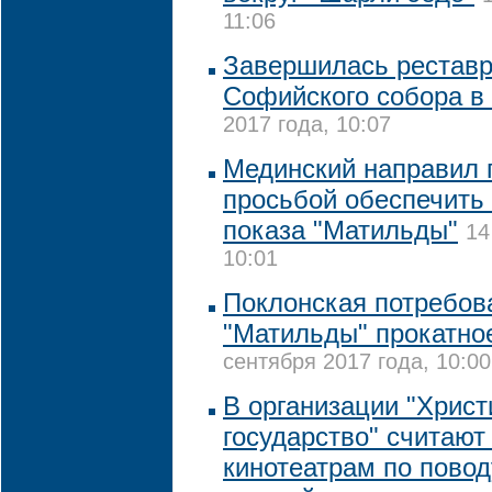
11:06
Завершилась реставр
Софийского собора в
2017 года, 10:07
Мединский направил 
просьбой обеспечить
показа "Матильды"
14
10:01
Поклонская потребова
"Матильды" прокатно
сентября 2017 года, 10:00
В организации "Христ
государство" считают
кинотеатрам по повод