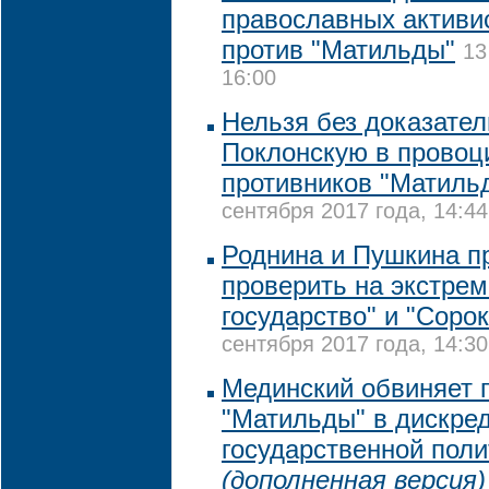
православных активи
против "Матильды"
13
16:00
Нельзя без доказате
Поклонскую в провоц
противников "Матиль
сентября 2017 года, 14:44
Роднина и Пушкина п
проверить на экстре
государство" и "Сорок
сентября 2017 года, 14:30
Мединский обвиняет 
"Матильды" в дискре
государственной поли
(дополненная версия)