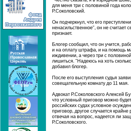
для меня три с половиной года кол
Р.Соколовский.
Он подчеркнул, что его преступлен
ненасильственное", он не считает с
признает.
Блогер сообщил, что он учится, раб
и на оплату штрафа, и на помощь ма
иждивении, а через три с половиной
лишиться. "Надеюсь на хоть скольк
добавил блогер.
После его выступления судья заявил
совещательную комнату до 11 мая.
Адвокат Р.Соколовского Алексей Б
что условный приговор можно будет
российских судах условное осужден
приговор, другое случается крайне 
отвечая на вопрос, надеется ли за
Р.Соколовского.