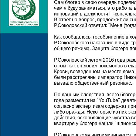
Сам блогер в свою очередь поделил
чем я буду заниматься, это работа
инноваций в должности IT-консульта
В ответ на вопрос, продолжит ли с
Р.Соколовский ответил: "Меня (тогда
Как сообщалось, гособвинение в хо
Р.Соколовского наказание в виде тр
общего режима. Защита блогера по
Р.Соколовский летом 2016 года раз
о том, как он ловил покемонов в ек
Крови, возведенном на месте дома 
были расстреляны император Никол
вызвало общественный резонанс.
По данным следствия, всего блогер
года разместил на "YouTube" девят
согласно экспертизам содержат пр
либо вражды. Некоторые из них экс
действия, оскорбляющие чувства ве
квартире у блогера нашли "шпионск
Р.Соколовскому инкриминируется де