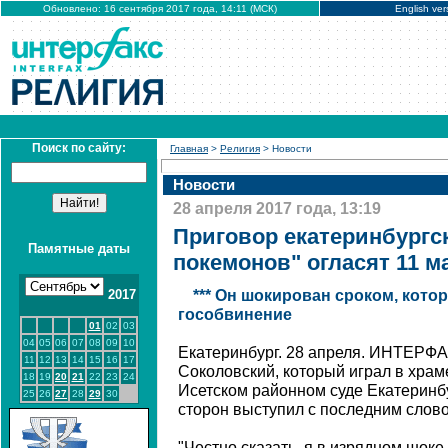
Обновлено: 16 сентября 2017 года, 14:11 (МСК)
English ver
Поиск по сайту:
Главная
>
Религия
> Новости
Новости
28 апреля 2017 года, 13:19
Приговор екатеринбургс
Памятные даты
покемонов" огласят 11 м
2017
*** Он шокирован сроком, кото
гособвинение
01
02
03
04
05
06
07
08
09
10
Екатеринбург. 28 апреля. ИНТЕРФА
11
12
13
14
15
16
17
Соколовский, который играл в храме
18
19
20
21
22
23
24
Исетском районном суде Екатеринб
25
26
27
28
29
30
сторон выступил с последним слов
"Честно сказать, я в изрядном шоке