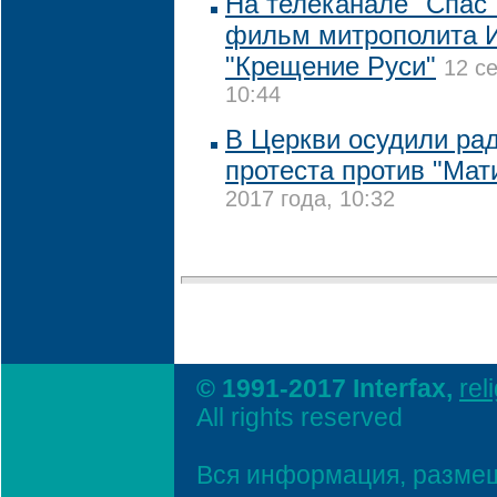
На телеканале "Спас"
фильм митрополита 
"Крещение Руси"
12 с
10:44
В Церкви осудили р
протеста против "Ма
2017 года, 10:32
© 1991-2017 Interfax,
rel
All rights reserved
Вся информация, размещ