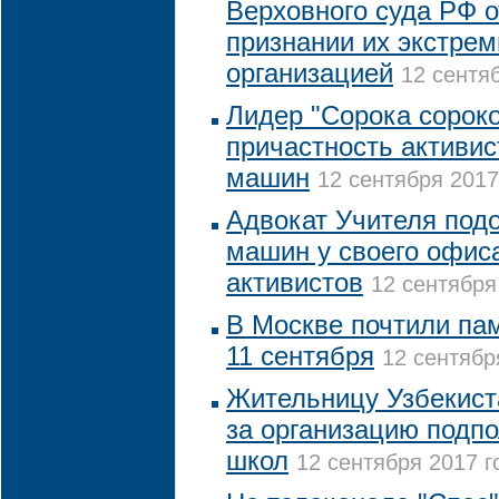
Верховного суда РФ 
признании их экстрем
организацией
12 сентяб
Лидер "Сорока сороко
причастность активис
машин
12 сентября 2017
Адвокат Учителя подо
машин у своего офис
активистов
12 сентября
В Москве почтили пам
11 сентября
12 сентябр
Жительницу Узбекис
за организацию подп
школ
12 сентября 2017 г