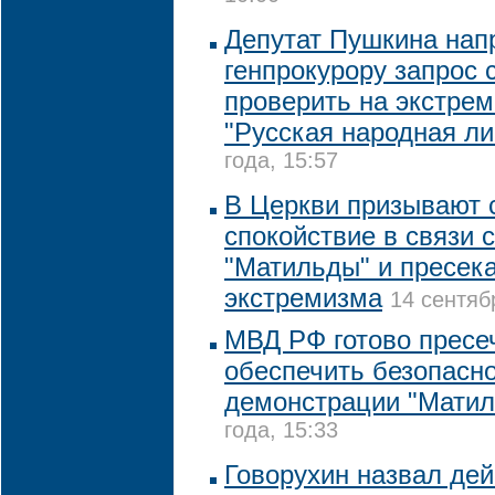
Депутат Пушкина нап
генпрокурору запрос 
проверить на экстре
"Русская народная ли
года, 15:57
В Церкви призывают 
спокойствие в связи 
"Матильды" и пресек
экстремизма
14 сентяб
МВД РФ готово пресе
обеспечить безопасно
демонстрации "Мати
года, 15:33
Говорухин назвал дей