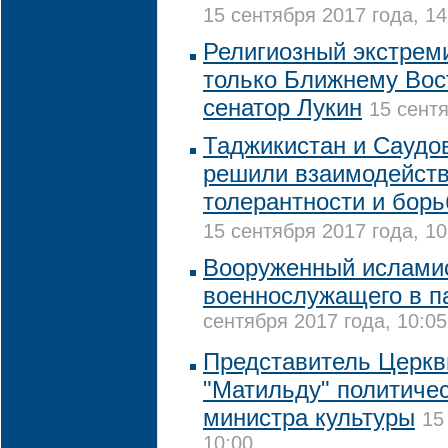
15 сентября 2017 года, 14
Религиозный экстрем
только Ближнему Вост
сенатор Лукин
15 сентя
Таджикистан и Саудо
решили взаимодейств
толерантности и бор
15 сентября 2017 года, 10
Вооруженный исламис
военнослужащего в п
сентября 2017 года, 10:05
Представитель Церкв
"Матильду" политиче
министра культуры
15
10:00