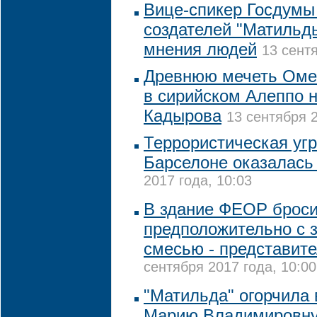
Вице-спикер Госдумы
создателей "Матильд
мнения людей
13 сентя
Древнюю мечеть Оме
в сирийском Алеппо н
Кадырова
13 сентября 2
Террористическая угр
Барселоне оказалась
2017 года, 10:03
В здание ФЕОР броси
предположительно с 
смесью - представите
сентября 2017 года, 10:00
"Матильда" огорчила
Марию Владимировну,