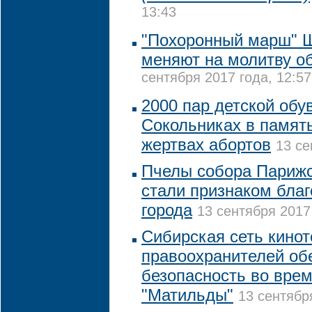
13:43
"Похоронный марш" Ш
меняют на молитву о
сентября 2017 года, 12:57
2000 пар детской обу
Сокольниках в памят
жертвах абортов
13 се
Пчелы собора Парижс
стали признаком благ
города
13 сентября 2017
Сибирская сеть кинот
правоохранителей об
безопасность во врем
"Матильды"
13 сентябр