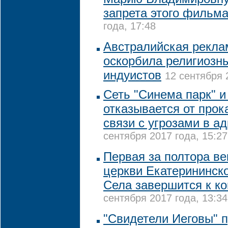
запрета этого фильм
года, 17:48
Австралийская рекла
оскорбила религиозн
индуистов
12 сентября 
Сеть "Синема парк" и
отказывается от прок
связи с угрозами в а
сентября 2017 года, 15:27
Первая за полтора ве
церкви Екатерининск
Села завершится к ко
сентября 2017 года, 13:34
"Свидетели Иеговы" 