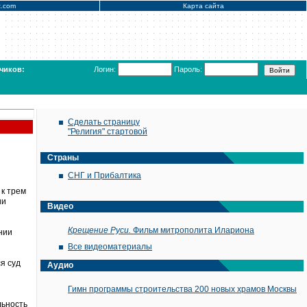
x.com
Карта сайта
чиков:
Логин:
Пароль:
Сделать страницу
"Религия" стартовой
Страны
СНГ и Прибалтика
 к трем
ии
Видео
Крещение Руси.
Фильм митрополита Илариона
нии
Все видеоматериалы
я суд
Аудио
Гимн программы строительства 200 новых храмов Москвы
льность