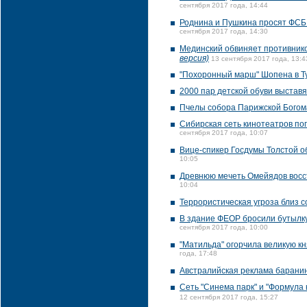
сентября 2017 года, 14:44
Роднина и Пушкина просят ФСБ 
сентября 2017 года, 14:30
Мединский обвиняет противнико
версия)
13 сентября 2017 года, 13:4
"Похоронный марш" Шопена в Т
2000 пар детской обуви выставя
Пчелы собора Парижской Богома
Сибирская сеть кинотеатров по
сентября 2017 года, 10:07
Вице-спикер Госдумы Толстой о
10:05
Древнюю мечеть Омейядов восст
10:04
Террористическая угроза близ 
В здание ФЕОР бросили бутылку
сентября 2017 года, 10:00
"Матильда" огорчила великую к
года, 17:48
Австралийская реклама баранин
Сеть "Синема парк" и "Формула 
12 сентября 2017 года, 15:27