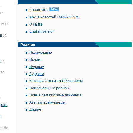
6
Аналитика
017
Архив новостей 1989-2004 гг.
О сайте
я 2017
English version
ии
15
Религии
Православие
Ислам
м
15
Иудаизм
:43
Буддизм
Католичество и протестантизм
Национальные религии
Новые религиозные движения
0
Атеизм и секуляризм
дная
Диалог
е
нтября