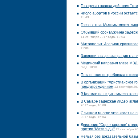
Говорухин назвал действия "те
Число абортов в России остаетс
13:43
Госсоветник Мьянмы может лиш
Отбывший срок мужчина задержа
14 сентября 2017 года, 12:04
Митрополит Иларион сравнивает
11:06
Завершилась реставрация глав 
Мединский направил главе МВД 
года, 10:01
Поклонская потребовала отозва
В организации "Христианское го
предупреждением
13 сентября 20
В Кремле не видят смысла в ос
В Самаре задержан лидер ислам
2017 года, 16:09
Слишком многое указывает на п
2017 года, 16:04
Движение "Сорок сороков" отве
против "Матильды"
13 сентября 20
Нельзя без доказательной базы