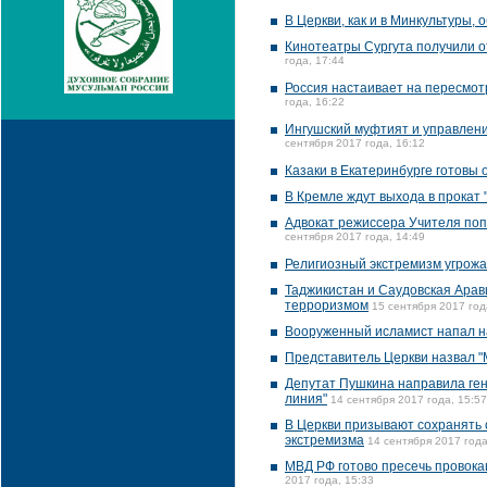
В Церкви, как и в Минкультуры,
Кинотеатры Сургута получили о
года, 17:44
Россия настаивает на пересмо
года, 16:22
Ингушский муфтият и управлени
сентября 2017 года, 16:12
Казаки в Екатеринбурге готовы 
В Кремле ждут выхода в прокат 
Адвокат режиссера Учителя поп
сентября 2017 года, 14:49
Религиозный экстремизм угрожае
Таджикистан и Саудовская Арав
терроризмом
15 сентября 2017 год
Вооруженный исламист напал н
Представитель Церкви назвал "
Депутат Пушкина направила ген
линия"
14 сентября 2017 года, 15:57
В Церкви призывают сохранять 
экстремизма
14 сентября 2017 года
МВД РФ готово пресечь провока
2017 года, 15:33