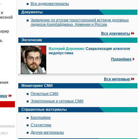
.
Все аудиоматериалы
Документы
 и
гиозной
Заявление по итогам трехсторонней встречи духовных
лидеров Азербайджана, Армении и России
ахрир
Все документы
Эксклюзив
а,
Валерий Доронкин
: Сакрализация алкоголя
недопустима
Подробнее
Все интервью
шения
Мониторинг СМИ
Печатные СМИ
ницу
Электронные и сетевые СМИ
Справочные материалы
Биографии
Статистика
Другие материалы
 2017