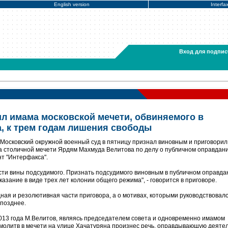
English version
Interfa
Вход для подпис
л имама московской мечети, обвиняемого в
, к трем годам лишения свободы
Московский окружной военный суд в пятницу признал виновным и приговорил
а столичной мечети Ярдям Махмуда Велитова по делу о публичном оправдан
т "Интерфакса".
ости вины подсудимого. Признать подсудимого виновным в публичном оправда
азание в виде трех лет колонии общего режима", - говорится в приговоре.
ная и резолютивная части приговора, а о мотивах, которыми руководствовалс
 позднее.
2013 года М.Велитов, являясь председателем совета и одновременно имамом
 молитв в мечети на улице Хачатуряна произнес речь, оправдывающую деяте