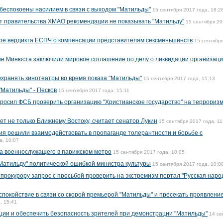
 обеспокоены насилием в связи с выходом "Матильды"
15 сентября 2017 года, 18:2
т правительства ХМАО рекомендации не показывать "Матильду"
15 сентября 2
тре вердикта ЕСПЧ о компенсации представителям сексменьшинств
15 сентябр
е Минюста заключили мировое соглашение по делу о ликвидации организац
охранять кинотеатры во время показа "Матильды"
15 сентября 2017 года, 15:13
"Матильды" - Песков
15 сентября 2017 года, 15:11
росил ФСБ проверить организацию "Христианское государство" на террориз
т не только Ближнему Востоку, считает сенатор Лукин
15 сентября 2017 года, 11
ия решили взаимодействовать в пропаганде толерантности и борьбе с
а, 10:07
а военнослужащего в парижском метро
15 сентября 2017 года, 10:05
Матильду" политической ошибкой министра культуры
15 сентября 2017 года, 10:0
прокурору запрос с просьбой проверить на экстремизм портал "Русская наро
спокойствие в связи со скорой премьерой "Матильды" и пресекать проявлени
, 15:41
ции и обеспечить безопасность зрителей при демонстрации "Матильды"
14 се