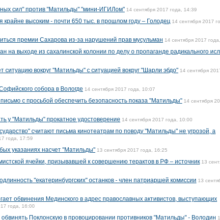
мных сил" против "Матильды" "мини-ИГИЛом"
14 сентября 2017 года, 14:39
я крайне высоким - почти 650 тыс. в прошлом году – Голодец
14 сентября 2017 г
иться премии Сахарова из-за нарушений прав мусульман
14 сентября 2017 года
н на выходе из сахалинской колонии по делу о пропаганде радикального ис
 ситуацию вокруг "Матильды" с ситуацией вокруг "Шарли эбдо"
14 сентября 201
Софийского собора в Вологде
14 сентября 2017 года, 10:07
письмо с просьбой обеспечить безопасность показа "Матильды"
14 сентября 2
ть у "Матильды" прокатное удостоверение
14 сентября 2017 года, 10:00
сударство" считают письма кинотеатрам по поводу "Матильды" не угрозой, а
17 года, 17:59
обых указаниях насчет "Матильды"
13 сентября 2017 года, 16:25
истской ячейки, призывавшей к совершению терактов в РФ – источник
13 сент
одлинность "екатеринбургских" останков - член патриаршей комиссии
13 сентя
ргает обвинения Мединского в адрес православных активистов, выступающих
17 года, 16:00
 обвинять Поклонскую в провоцировании противников "Матильды" - Володин