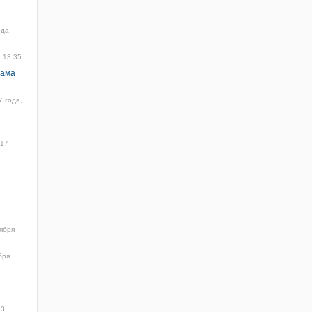
ода,
, 13:35
лама
7 года,
017
ября
бря
13