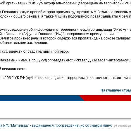
кой организации "Хизб ут-Тахрир аль-Ислами" (запрещена на территории РФ)
а Розанова в ходе прений сторон просила суд признать М.Велитова виновным
 колонии общего режима, а также лишить подсудимого права заниматься рели
учи осведомлен об информации о террористической организации "Хизб ут-Т
 о Гаппаеве (Абдулла Гаппаев - "ИФ)", совершавшем преступления
Велитов произнес речь, в которой содержится пропаганда на основе халифат
в обвинительном заключении.
т суд вынести оправдательный приговор.
ажаемый имам. Прошу суд оправдать его", - сказал Д.Хасавов "Интерфаксу".
й невиновности.
 ст.205.2 УК РФ (публичное оправдание терроризма) составляет пять лет ли
На главную стра
а РФ: "Матильда" - выдающееся произведение, но со знаком минус
16 сентября