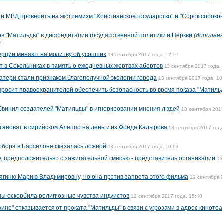
и МВД проверить на экстремизм "Христианское государство" и "Сорок сороков
в "Матильды" в дискредитации государственной политики и Церкви
(дополне
3
урции меняют на молитву об усопших
13 сентября 2017 года, 12:57
т в Сокольниках в память о ежедневных жертвах абортов
13 сентября 2017 года,
тери стали признаком благополучной экологии города
13 сентября 2017 года, 10
просит правоохранителей обеспечить безопасность во время показа "Матиль
бвинил создателей "Матильды" в игнорировании мнения людей
13 сентября 201
ановят в сирийском Алеппо на деньги из Фонда Кадырова
13 сентября 2017 год
собора в Барселоне оказалась ложной
13 сентября 2017 года, 10:03
, предположительно с зажигательной смесью - представитель организации
1
нягиню Марию Владимировну, но она против запрета этого фильма
12 сентября 
ы оскорбила религиозные чувства индуистов
12 сентября 2017 года, 15:40
кино" отказывается от проката "Матильды" в связи с угрозами в адрес киноте