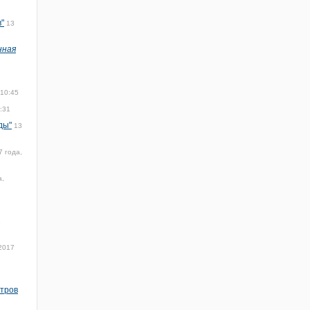
"
13
нная
 10:45
:31
ды"
13
7 года,
а,
3
2017
атров