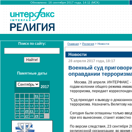
Обновлено: 16 сентября 2017 года, 14:11 (МСК)
Поиск по сайту:
Главная
>
Религия
> Новости
Новости
28 апреля 2017 года, 18:17
Военный суд приговори
Памятные даты
оправдании терроризма
Москва. 28 апреля. ИНТЕРФАКС - 
2017
годам колонии общего режима имам
терроризма, передает корреспонден
01
02
03
"Суд приходит к выводу о доказанн
04
05
06
07
08
09
10
терроризма. Назначить Велитову нак
11
12
13
14
15
16
17
18
19
20
21
22
23
24
Сегодня были оглашены только ввод
25
26
27
28
29
30
при его вынесении, станет известно
По версии следствия, 23 сентября 
религиозной организации, во время