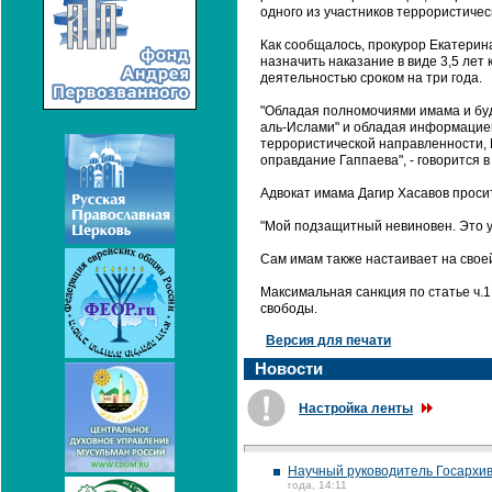
одного из участников террористичес
Как сообщалось, прокурор Екатерин
назначить наказание в виде 3,5 лет
деятельностью сроком на три года.
"Обладая полномочиями имама и буд
аль-Ислами" и обладая информацией
террористической направленности, 
оправдание Гаппаева", - говорится 
Адвокат имама Дагир Хасавов проси
"Мой подзащитный невиновен. Это ув
Сам имам также настаивает на свое
Максимальная санкция по статье ч.1
свободы.
Версия для печати
Новости
Настройка ленты
Научный руководитель Госархив
года, 14:11