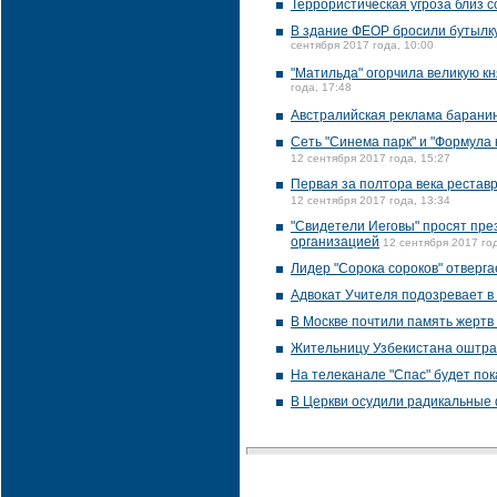
Террористическая угроза близ 
В здание ФЕОР бросили бутылку
сентября 2017 года, 10:00
"Матильда" огорчила великую к
года, 17:48
Австралийская реклама баранин
Сеть "Синема парк" и "Формула 
12 сентября 2017 года, 15:27
Первая за полтора века реставр
12 сентября 2017 года, 13:34
"Свидетели Иеговы" просят пре
организацией
12 сентября 2017 год
Лидер "Сорока сороков" отверга
Адвокат Учителя подозревает в
В Москве почтили память жертв 
Жительницу Узбекистана оштра
На телеканале "Спас" будет по
В Церкви осудили радикальные