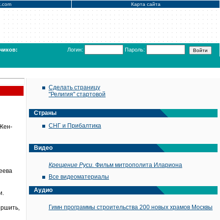
x.com
Карта сайта
чиков:
Логин:
Пароль:
Сделать страницу
"Религия" стартовой
Страны
СНГ и Прибалтика
 Жен-
Видео
Крещение Руси.
Фильм митрополита Илариона
еева
Все видеоматериалы
Аудио
и.
Гимн программы строительства 200 новых храмов Москвы
ершить,