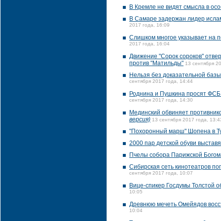
В Кремле не видят смысла в ос
В Самаре задержан лидер ислам
2017 года, 16:09
Слишком многое указывает на п
2017 года, 16:04
Движение "Сорок сороков" отве
против "Матильды"
13 сентября 20
Нельзя без доказательной базы
сентября 2017 года, 14:44
Роднина и Пушкина просят ФСБ 
сентября 2017 года, 14:30
Мединский обвиняет противнико
версия)
13 сентября 2017 года, 13:4
"Похоронный марш" Шопена в Т
2000 пар детской обуви выставя
Пчелы собора Парижской Богома
Сибирская сеть кинотеатров по
сентября 2017 года, 10:07
Вице-спикер Госдумы Толстой о
10:05
Древнюю мечеть Омейядов восст
10:04