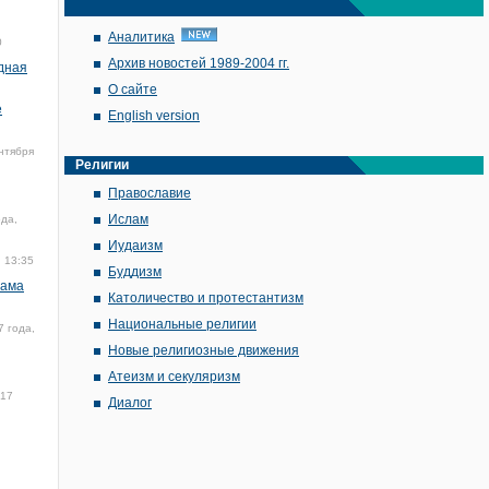
Аналитика
0
Архив новостей 1989-2004 гг.
дная
О сайте
е
English version
нтября
Религии
Православие
Ислам
ода,
Иудаизм
, 13:35
Буддизм
лама
Католичество и протестантизм
Национальные религии
7 года,
Новые религиозные движения
Атеизм и секуляризм
017
Диалог