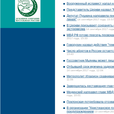
Вооруженный исламист напал н
Представитель Церкви назвал "
Депутат Пушкина направила ген
линия"
14 сентября 2017 года, 15:57
В Церкви призывают сохранять 
экстремизма
14 сентября 2017 года
МВД РФ готово пресечь провока
2017 года, 15:33
Говорухин назвал действия "те
Число абортов в России остаетс
13:43
Госсоветник Мьянмы может лиш
Отбывший срок мужчина задержа
14 сентября 2017 года, 12:04
Митрополит Иларион сравнивает
11:06
Завершилась реставрация глав 
Мединский направил главе МВД 
года, 10:01
Поклонская потребовала отозва
В организации "Христианское го
предупреждением
13 сентября 20