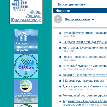
Версия для печати
Новости
Настройка ленты
Научный руководитель Госархив
года, 14:11
В Церкви, как и в Минкультуры,
Кинотеатры Сургута получили о
года, 17:44
Россия настаивает на пересмо
года, 16:22
Ингушский муфтият и управлени
сентября 2017 года, 16:12
Казаки в Екатеринбурге готовы 
В Кремле ждут выхода в прокат 
Адвокат режиссера Учителя поп
сентября 2017 года, 14:49
Религиозный экстремизм угрожае
Таджикистан и Саудовская Арав
терроризмом
15 сентября 2017 год