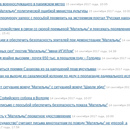
а военнослужащего в парижском метро
15 сентября 2017 года, 10:05
Матильду" политической ошибкой министра культуры
15 сентября 2017 года, 10:0
прокурору запрос с просьбой проверить на экстремизм портал "Русская наро
спокойствие в связи со скорой премьерой "Матильды" и пресекать проявлени
, 15:41
ции и обеспечить безопасность зрителей при демонстрации "Матильды"
14 се
мных сил" против "Матильды" "мини-ИГИЛом"
14 сентября 2017 года, 14:39
я крайне высоким - почти 650 тыс. в прошлом году – Голодец
14 сентября 2017 г
иться премии Сахарова из-за нарушений прав мусульман
14 сентября 2017 года
н на выходе из сахалинской колонии по делу о пропаганде радикального ис
 ситуацию вокруг "Матильды" с ситуацией вокруг "Шарли эбдо"
14 сентября 201
Софийского собора в Вологде
14 сентября 2017 года, 10:07
письмо с просьбой обеспечить безопасность показа "Матильды"
14 сентября 2
ть у "Матильды" прокатное удостоверение
14 сентября 2017 года, 10:00
сударство" считают письма кинотеатрам по поводу "Матильды" не угрозой, а
17 года, 17:59