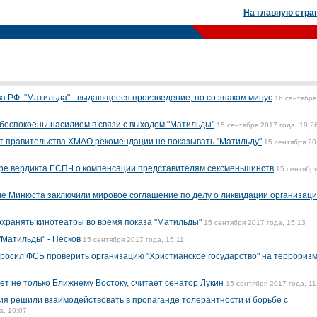
На главную стра
а РФ: "Матильда" - выдающееся произведение, но со знаком минус
16 сентября
 обеспокоены насилием в связи с выходом "Матильды"
15 сентября 2017 года, 18:2
т правительства ХМАО рекомендации не показывать "Матильду"
15 сентября 2
тре вердикта ЕСПЧ о компенсации представителям сексменьшинств
15 сентябр
е Минюста заключили мировое соглашение по делу о ликвидации организац
охранять кинотеатры во время показа "Матильды"
15 сентября 2017 года, 15:13
"Матильды" - Песков
15 сентября 2017 года, 15:11
росил ФСБ проверить организацию "Христианское государство" на террориз
т не только Ближнему Востоку, считает сенатор Лукин
15 сентября 2017 года, 11
ия решили взаимодействовать в пропаганде толерантности и борьбе с
а, 10:07