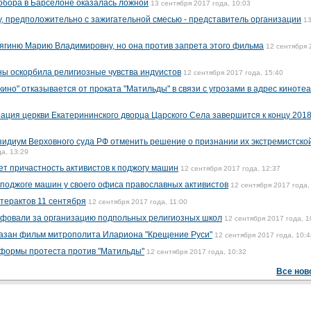
собора в Барселоне оказалась ложной
13 сентября 2017 года, 10:03
, предположительно с зажигательной смесью - представитель организации
1
нягиню Марию Владимировну, но она против запрета этого фильма
12 сентября 
ы оскорбила религиозные чувства индуистов
12 сентября 2017 года, 15:40
кино" отказывается от проката "Матильды" в связи с угрозами в адрес киноте
ация церкви Екатерининского дворца Царского Села завершится к концу 2018
зидиум Верховного суда РФ отменить решение о признании их экстремистско
а, 13:29
ет причастность активистов к поджогу машин
12 сентября 2017 года, 12:37
 поджоге машин у своего офиса православных активистов
12 сентября 2017 года,
терактов 11 сентября
12 сентября 2017 года, 11:00
фовали за организацию подпольных религиозных школ
12 сентября 2017 года, 1
казан фильм митрополита Илариона "Крещение Руси"
12 сентября 2017 года, 10:4
 формы протеста против "Матильды"
12 сентября 2017 года, 10:32
Все нов