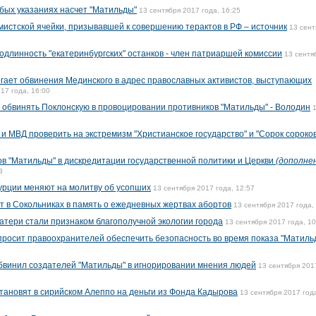
обых указаниях насчет "Матильды"
13 сентября 2017 года, 16:25
истской ячейки, призывавшей к совершению терактов в РФ – источник
13 сент
одлинность "екатеринбургских" останков - член патриаршей комиссии
13 сентя
ргает обвинения Мединского в адрес православных активистов, выступающих
17 года, 16:00
 обвинять Поклонскую в провоцировании противников "Матильды" - Володин
и МВД проверить на экстремизм "Христианское государство" и "Сорок сороков
в "Матильды" в дискредитации государственной политики и Церкви
(дополне
3
урции меняют на молитву об усопших
13 сентября 2017 года, 12:57
т в Сокольниках в память о ежедневных жертвах абортов
13 сентября 2017 года,
тери стали признаком благополучной экологии города
13 сентября 2017 года, 10
просит правоохранителей обеспечить безопасность во время показа "Матиль
бвинил создателей "Матильды" в игнорировании мнения людей
13 сентября 201
ановят в сирийском Алеппо на деньги из Фонда Кадырова
13 сентября 2017 год