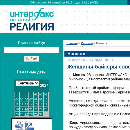
Обновлено: 16 сентября 2017 года, 14:11 (МСК)
Поиск по сайту:
Главная
>
Религия
> Новости
Новости
28 апреля 2017 года, 18:27
Женщины-байкеры сове
Памятные даты
Москва. 28 апреля. ИНТЕРФАКС - 
Мироносиц в московском районе Ма
2017
Пробег, который пройдет в форме па
завершится 6 мая в Троице-Сергиев
01
02
03
04
05
06
07
08
09
10
Участницы среди прочего посетят н
11
12
13
14
15
16
17
Нижегородской области, связанные
18
19
20
21
22
23
24
Акция пройдет при поддержке Палом
25
26
27
28
29
30
Жены-мироносицы - последовательн
по иудейскому обычаю, помазание 