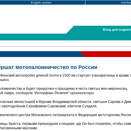
English version
Interfa
Вход для подпис
ршат мотопаломничество по России
Женский мотопробег длиной почти в 1500 км стартует в воскресенье в храме
рьино.
ломничества и будет приурочен к празднику в честь святых жен-мироносиц,
ой лавре, сообщили "Интерфакс-Религия" организаторы.
есколько монастырей в Муроме Владимирской области, святыни Сарова и Див
 с преподобным Серафимом Саровским, обители Суздаля.
нического центра Московского патриархата и Федерации мототуризма Росси
ицы Христа, первыми пришедшие к пещере, где Он был погребен, чтобы сов
благовонными маслами.