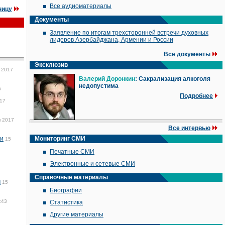
Все аудиоматериалы
ницу
Документы
Заявление по итогам трехсторонней встречи духовных
лидеров Азербайджана, Армении и России
Все документы
Эксклюзив
 2017
Валерий Доронкин
: Сакрализация алкоголя
недопустима
6
Подробнее
017
я 2017
Все интервью
ии
Мониторинг СМИ
15
Печатные СМИ
Электронные и сетевые СМИ
Справочные материалы
м
15
Биографии
:43
Статистика
Другие материалы