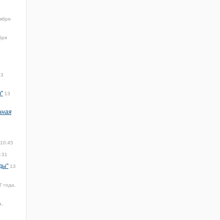
ября
бря
13
"
13
нная
 10:45
:31
ды"
13
7 года,
а,