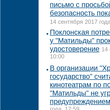
письмо с просьбо
безопасность пок
14 сентября 2017 года
Поклонская потре
у "Матильды" про
удостоверение
14 
10:00
В организации "Х
государство" счи
кинотеатрам по п
"Матильды" не угр
предупреждение
года, 17:59