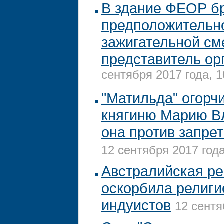
В здание ФЕОР бр
предположительн
зажигательной см
представитель ор
сентября 2017 года, 1
"Матильда" огорч
княгиню Марию В
она против запре
12 сентября 2017 года
Австралийская р
оскорбила религи
индуистов
12 сентя