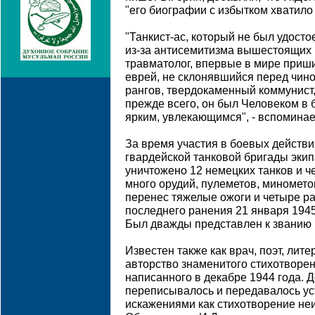
"его биографии с избытком хватило
"Танкист-ас, который не был удост
из-за антисемитизма вышестоящих 
травматолог, впервые в мире приш
еврей, не склонявшийся перед чин
рангов, твердокаменный коммунист,
прежде всего, он был Человеком в 
ярким, увлекающимся", - вспоминае
За время участия в боевых действи
гвардейской танковой бригады эки
уничтожено 12 немецких танков и ч
много орудий, пулеметов, миномето
перенес тяжелые ожоги и четыре ра
последнего ранения 21 января 1945
Был дважды представлен к званию 
Известен также как врач, поэт, лит
авторство знаменитого стихотворен
написанного в декабре 1944 года. 
переписывалось и передавалось ус
искажениями как стихотворение не