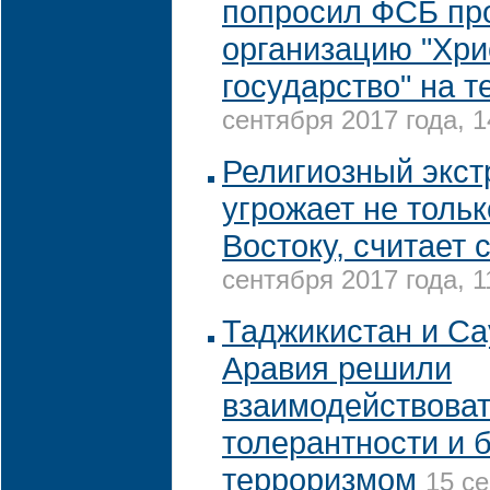
попросил ФСБ пр
организацию "Хри
государство" на 
сентября 2017 года, 1
Религиозный экс
угрожает не толь
Востоку, считает 
сентября 2017 года, 1
Таджикистан и Са
Аравия решили
взаимодействоват
толерантности и 
терроризмом
15 се