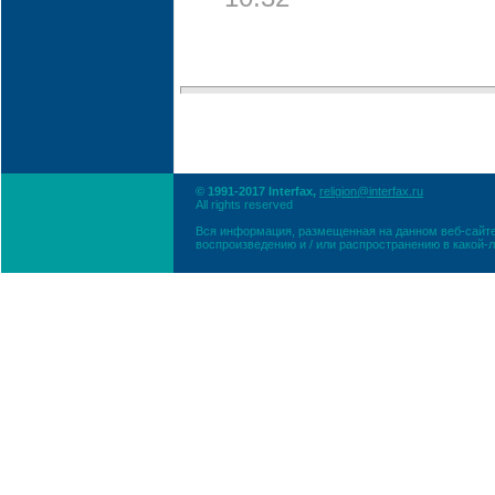
10:32
© 1991-2017 Interfax,
religion@interfax.ru
All rights reserved
Вся информация, размещенная на данном веб-сайте
воспроизведению и / или распространению в какой-