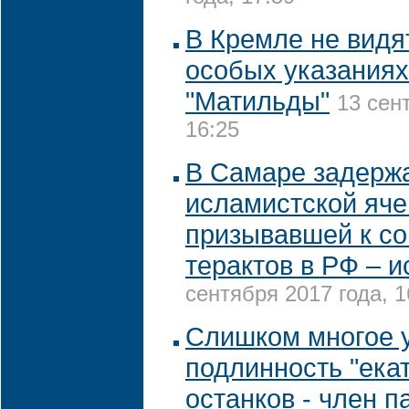
В Кремле не видя
особых указаниях
"Матильды"
13 сен
16:25
В Самаре задерж
исламистской яче
призывавшей к с
терактов в РФ – и
сентября 2017 года, 1
Слишком многое 
подлинность "ека
останков - член 