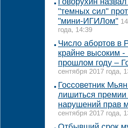
Говорухин назвал
"темных сил" про
"мини-ИГИЛом"
14
года, 14:39
Число абортов в 
крайне высоким - 
прошлом году – Г
сентября 2017 года, 1
Госсоветник Мья
лишиться премии 
нарушений прав 
сентября 2017 года, 1
Отбывший срок м