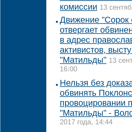
комиссии
13 сентяб
Движение "Сорок 
отвергает обвине
в адрес правосла
активистов, выст
"Матильды"
13 сен
16:00
Нельзя без доказ
обвинять Поклонс
провоцировании п
"Матильды" - Вол
2017 года, 14:44