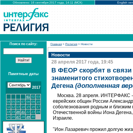
Обновлено: 16 сентября 2017 года, 14:11 (МСК)
English ver
Поиск по сайту:
Главная
>
Религия
> Новости
Новости
28 апреля 2017 года, 19:45
В ФЕОР скорбят в связи
Памятные даты
знаменитого стихотворе
Дегена
(дополненная вер
2017
Москва. 28 апреля. ИНТЕРФАКС 
01
02
03
еврейских общин России Александ
04
05
06
07
08
09
10
соболезнования родным и близким 
11
12
13
14
15
16
17
Отечественной войны Иона Дегена, 
18
19
20
21
22
23
24
25
26
27
28
29
30
Израиле.
"Ион Лазаревич прожил долгую жизн