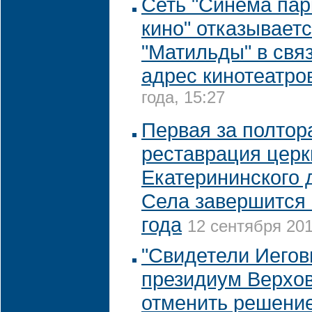
Сеть "Синема пар
кино" отказываетс
"Матильды" в связ
адрес кинотеатро
года, 15:27
Первая за полтор
реставрация церк
Екатерининского 
Села завершится 
года
12 сентября 201
"Свидетели Иегов
президиум Верхов
отменить решение