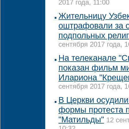
2017 года, 11:00
Жительницу Узбе
оштрафовали за 
подпольных рели
сентября 2017 года, 1
На телеканале "С
показан фильм м
Илариона "Креще
сентября 2017 года, 1
В Церкви осудил
формы протеста 
"Матильды"
12 сен