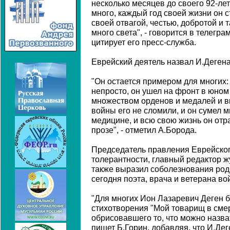
несколько месяцев до своего 92-лет
много, каждый год своей жизни он с
своей отвагой, честью, добротой и 
много света", - говорится в телегр
цитирует его пресс-служба.
Еврейский деятель назвал И.Дегена
"Он остается примером для многих:
непросто, он ушел на фронт в юном
множеством орденов и медалей и вн
войны его не сломили, и он сумел м
медицине, и всю свою жизнь он отра
прозе", - отметил А.Борода.
Председатель правления Еврейског
толерантности, главный редактор 
также выразил соболезнования род
сегодня поэта, врача и ветерана во
"Для многих Ион Лазаревич Деген 
стихотворения "Мой товарищ в смер
обрисовавшего то, что можно назва
пишет Б.Горин, добавляя, что И.Дег