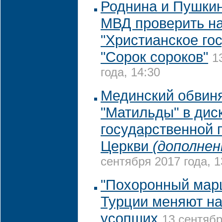
Роднина и Пушки
МВД проверить н
"Христианское гос
"Сорок сороков"
1
года, 14:30
Мединский обвиня
"Матильды" в дис
государственной 
Церкви
(дополнен
сентября 2017 года, 1
"Похоронный мар
Турции меняют на
усопших
13 сентябр