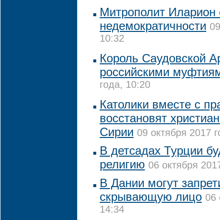
Митрополит Иларион
недемократичности
09
10:32
Король Саудовской А
российскими муфтия
года, 10:20
Католики вместе с п
восстановят христиан
Сирии
09 октября 2017 г
В детсадах Турции бу
религию
06 октября 2017
В Дании могут запрет
скрывающую лицо
06 
14:34