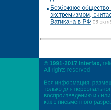
Безбожное общество 
экстремизмом, счита
Ватикана в РФ
06 октя
© 1991-2017 Interfax,
rel
All rights reserved
Вся информация, размещ
только для персонально
воспроизведению и / ил
как с письменного разр