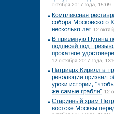
октября 2017 года, 15:09
Комплексная реставр
собора Московского 
несколько лет
12 октяб
В приемную Путина п
подписей под призыв
прокатное удостовер
12 октября 2017 года, 13:
Патриарх Кирилл в п
революции призвал о
уроки истории, "чтобы
же самые грабли"
12 о
Старинный храм Петр
востоке Москвы пере