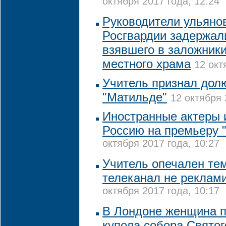
октября 2017 года, 12:24
Руководители ульяно
Росгвардии задержал
взявшего в заложник
местного храма
12 окт
Учитель признал дол
"Матильде"
12 октября 
Иностранные актеры и
Россию на премьеру 
октября 2017 года, 10:27
Учитель опечален тем
телеканал не реклам
октября 2017 года, 10:17
В Лондоне женщина по
купола собора Свято