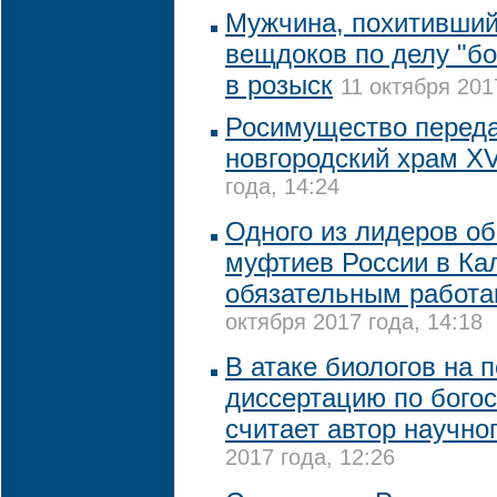
Мужчина, похитивший
вещдоков по делу "бо
в розыск
11 октября 201
Росимущество переда
новгородский храм X
года, 14:24
Одного из лидеров о
муфтиев России в Кал
обязательным работа
октября 2017 года, 14:18
В атаке биологов на 
диссертацию по бого
считает автор научно
2017 года, 12:26