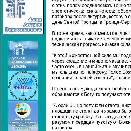
с этим полем соединяемся. Точно та
энергетическая сила, которая объем
патриарх после литургии, которую 
день Святой Троицы, в Троице-Сер
В то же время, как отметил он, для 
подключиться, никакие телефончики 
технический прогресс, никакая сила
"К этой Божественной силе мы подк
через крещение и миропомазание, ч
часто очень в нашей жизни звучит 
мы слышим по телефону. Голос Бо
сознании, в нашей совести", - заяв
По его словам, когда люди, особен
обращаются к Богу, то получают отв
"А если бы не получали ответа, никт
площади не стоял, да и храмов бы э
строил эту красоту. Все это делаетс
разумом и сердцем чувствуют Божие
патриарх.