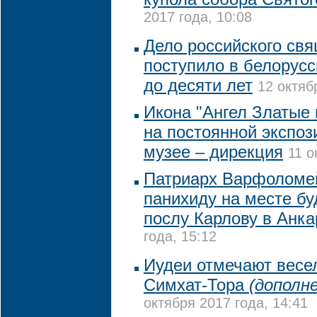
2017 года, 10:08
Дело российского св
поступило в белорусс
до десяти лет
12 октяб
Икона "Ангел Златые 
на постоянной экспоз
музее – дирекция
11 о
Патриарх Варфоломе
панихиду на месте б
послу Карлову в Анка
года, 15:12
Иудеи отмечают весе
Симхат-Тора
(дополн
октября 2017 года, 14:41