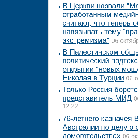
В Церкви назвали "М
отработанным медий
считают, что теперь 
навязывать тему "пр
экстремизма"
06 октяб
В Палестинском обще
политический подтекс
открытии "новых мощ
Николая в Турции
06 о
Только Россия боретс
представитель МИД
0
12:22
76-летнего казначея 
Австралии по делу о 
домогательствах
06 ок