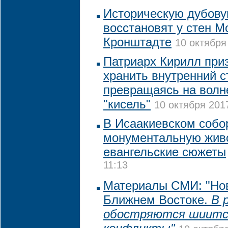
Историческую дубов
восстановят у стен М
Кронштадте
10 октября
Патриарх Кирилл при
хранить внутренний с
превращаясь на волн
"кисель"
10 октября 2017
В Исаакиевском собо
монументальную жив
евангельские сюжеты
11:13
Материалы СМИ: "Нов
Ближнем Востоке.
В р
обостряются шиитс