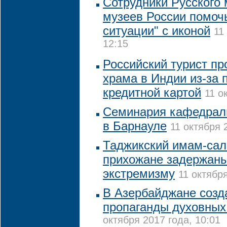
Сотрудники Русского 
музеев России помочь
ситуации" с иконой
11
12:15
Российский турист п
храма в Индии из-за 
кредитной картой
11 о
Семинария кафедраль
в Барнауле
11 октября 
Таджикский имам-сал
прихожане задержаны
экстремизму
11 октября
В Азербайджане созд
пропаганды духовных
октября 2017 года, 10:01