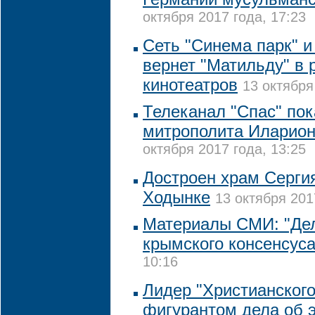
октября 2017 года, 17:23
Сеть "Синема парк" и
вернет "Матильду" в 
кинотеатров
13 октября
Телеканал "Спас" по
митрополита Иларион
октября 2017 года, 13:25
Достроен храм Серги
Ходынке
13 октября 201
Материалы СМИ: "Де
крымского консенсуса
10:16
Лидер "Христианского
фигурантом дела об 