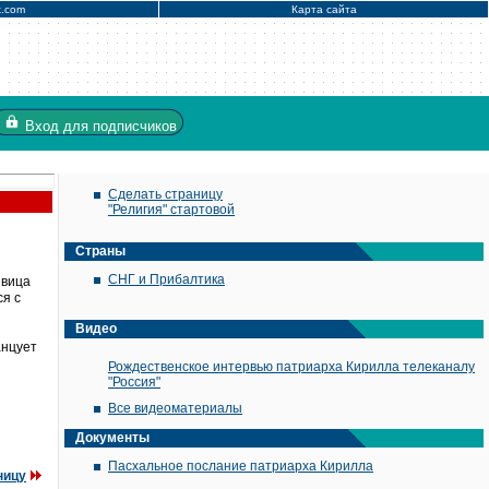
x.com
Карта сайта
Вход
для подписчиков
Сделать страницу
"Религия" стартовой
Страны
СНГ и Прибалтика
евица
ся с
Видео
анцует
Рождественское интервью патриарха Кирилла телеканалу
"Россия"
Все видеоматериалы
Документы
Пасхальное послание патриарха Кирилла
ницу