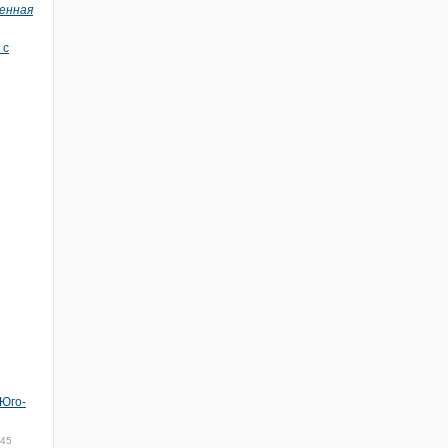
енная
 с
 Юго-
:45