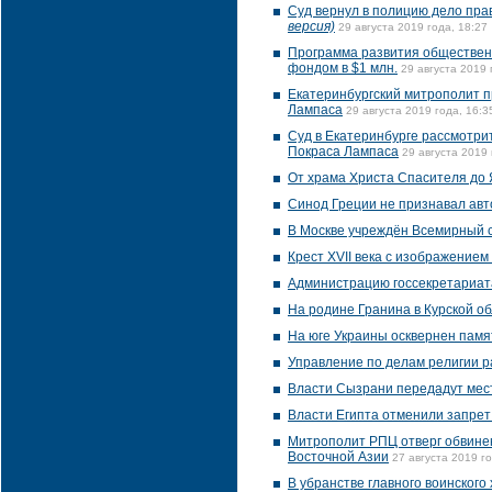
Суд вернул в полицию дело пра
версия)
29 августа 2019 года, 18:27
Программа развития обществен
фондом в $1 млн.
29 августа 2019 
Екатеринбургский митрополит п
Лампаса
29 августа 2019 года, 16:3
Суд в Екатеринбурге рассмотри
Покраса Лампаса
29 августа 2019 
От храма Христа Спасителя до
Синод Греции не признавал авт
В Москве учреждён Всемирный 
Крест XVII века с изображением
Администрацию госсекретариата
На родине Гранина в Курской о
На юге Украины осквернен памя
Управление по делам религии р
Власти Сызрани передадут мес
Власти Египта отменили запрет 
Митрополит РПЦ отверг обвинен
Восточной Азии
27 августа 2019 го
В убранстве главного воинского