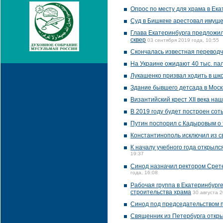
Опрос по месту для храма в Ека
Суд в Бишкеке арестовал имуще
Глава Екатеринбурга предложил
сквер
03 сентября 2019 года, 10:55
Скончалась известная перевод
На Украине ожидают 40 тыс. па
Лукашенко призвал ходить в шко
Здание бывшего детсада в Моск
Византийский крест XII века на
В 2019 году будет построен сот
Путин поспорил с Кадыровым о т
Константинополь исключил из св
К началу учебного года открыл
19:37
Синод назначил ректором Срет
года, 16:08
Рабочая группа в Екатеринбург
строительства храма
30 августа 2
Синод под председательством п
Священник из Петербурга откры