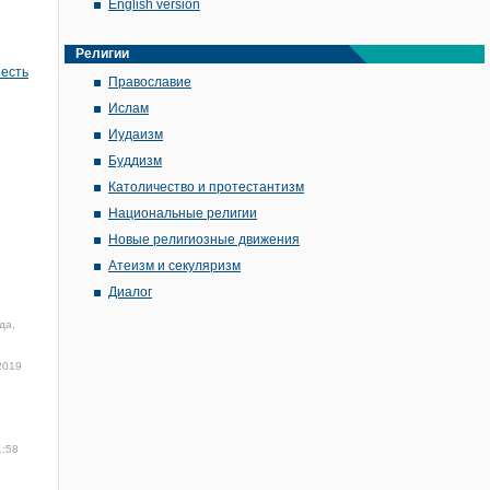
English version
Религии
 есть
Православие
Ислам
Иудаизм
Буддизм
Католичество и протестантизм
Национальные религии
Новые религиозные движения
Атеизм и секуляризм
Диалог
да,
2019
1:58