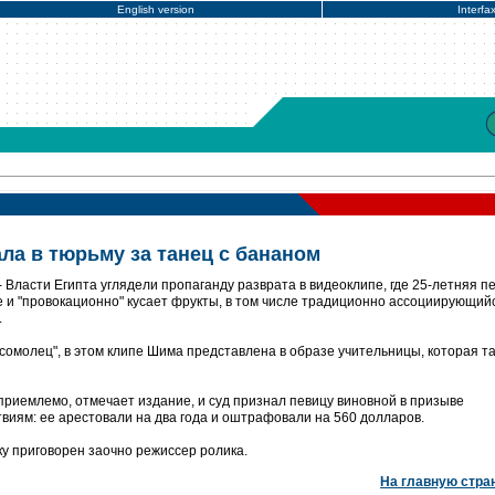
English version
Interfa
ла в тюрьму за танец с бананом
 Власти Египта углядели пропаганду разврата в видеоклипе, где 25-летняя п
 и "провокационно" кусает фрукты, в том числе традиционно ассоциирующий
.
мсомолец", в этом клипе Шима представлена в образе учительницы, которая т
приемлемо, отмечает издание, и суд признал певицу виновной в призыве
виям: ее арестовали на два года и оштрафовали на 560 долларов.
ку приговорен заочно режиссер ролика.
На главную стра