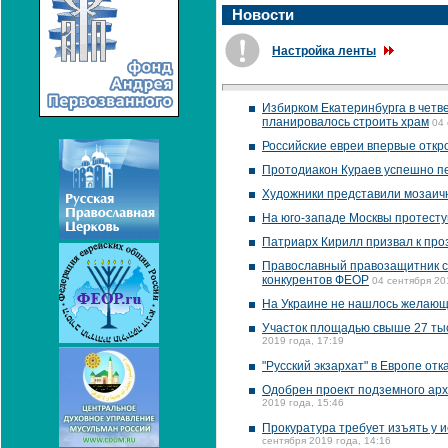
Новости
Настройка ленты
Избирком Екатеринбурга в четве
планировалось строить храм
04 
Российские евреи впервые откр
Протодиакон Кураев успешно п
Художники представили мозаич
На юго-западе Москвы протесту
Патриарх Кирилл призвал к про
Православный правозащитник сч
конкурентов ФЕОР
04 сентября 20
На Украине не нашлось желающ
Участок площадью свыше 27 тыс
2019 года, 17:19
"Русский экзархат" в Европе о
Одобрен проект подземного арх
2019 года, 15:46
Прокуратура требует изъять у и
сентября 2019 года, 14:16