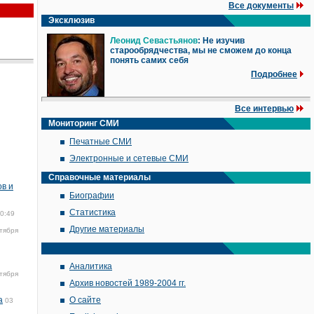
Все документы
Эксклюзив
Леонид Севастьянов
: Не изучив
старообрядчества, мы не сможем до конца
понять самих себя
Подробнее
Все интервью
Мониторинг СМИ
Печатные СМИ
Электронные и сетевые СМИ
Справочные материалы
ов и
Биографии
Статистика
10:49
Другие материалы
тября
Аналитика
тября
Архив новостей 1989-2004 гг.
а
О сайте
03