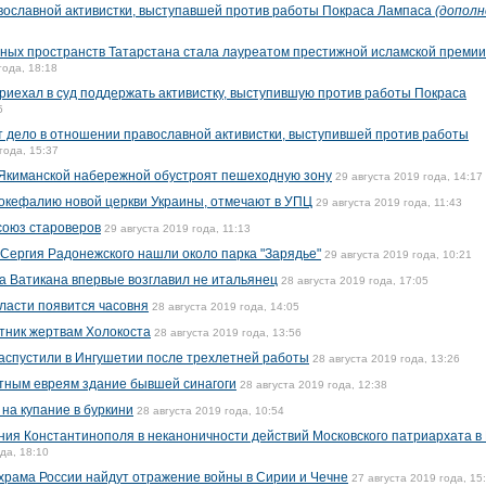
вославной активистки, выступавшей против работы Покраса Лампаса
(дополн
ных пространств Татарстана стала лауреатом престижной исламской премии
года, 18:18
риехал в суд поддержать активистку, выступившую против работы Покраса
5
т дело в отношении православной активистки, выступившей против работы
года, 15:37
 Якиманской набережной обустроят пешеходную зону
29 августа 2019 года, 14:17
окефалию новой церкви Украины, отмечают в УПЦ
29 августа 2019 года, 11:43
союз староверов
29 августа 2019 года, 11:13
 Сергия Радонежского нашли около парка "Зарядье"
29 августа 2019 года, 10:21
 Ватикана впервые возглавил не итальянец
28 августа 2019 года, 17:05
бласти появится часовня
28 августа 2019 года, 14:05
тник жертвам Холокоста
28 августа 2019 года, 13:56
аспустили в Ингушетии после трехлетней работы
28 августа 2019 года, 13:26
тным евреям здание бывшей синагоги
28 августа 2019 года, 12:38
на купание в буркини
28 августа 2019 года, 10:54
ия Константинополя в неканоничности действий Московского патриархата в
да, 18:10
 храма России найдут отражение войны в Сирии и Чечне
27 августа 2019 года, 15