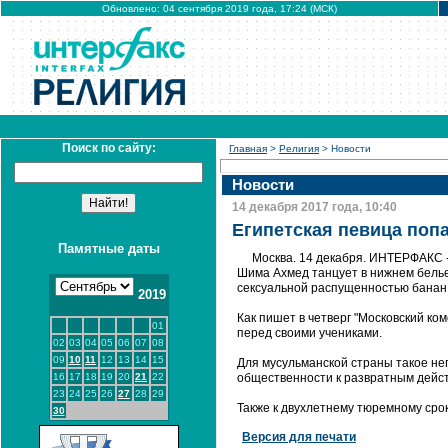
Обновлено: 04 сентября 2019 года, 17:24 (МСК)
Поиск по сайту:
Главная
>
Религия
> Новости
Новости
14 декабря 2017 года, 10:40
Египетская певица попа
Памятные даты
Москва. 14 декабря. ИНТЕРФАКС -
Шима Ахмед танцует в нижнем белье
сексуальной распущенностью банан
2019
Как пишет в четверг "Московский ко
01
перед своими учениками.
02
03
04
05
06
07
08
09
10
11
12
13
14
15
Для мусульманской страны такое не
16
17
18
19
20
21
22
общественности к развратным дейст
23
24
25
26
27
28
29
Также к двухлетнему тюремному сро
30
Версия для печати