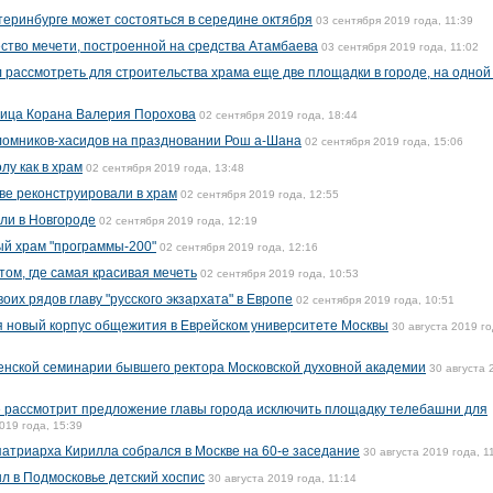
теринбурге может состояться в середине октября
03 сентября 2019 года, 11:39
ство мечети, построенной на средства Атамбаева
03 сентября 2019 года, 11:02
 рассмотреть для строительства храма еще две площадки в городе, на одной
чица Корана Валерия Порохова
02 сентября 2019 года, 18:44
ломников-хасидов на праздновании Рош а-Шана
02 сентября 2019 года, 15:06
лу как в храм
02 сентября 2019 года, 13:48
ве реконструировали в храм
02 сентября 2019 года, 12:55
шли в Новгороде
02 сентября 2019 года, 12:19
ый храм "программы-200"
02 сентября 2019 года, 12:16
ом, где самая красивая мечеть
02 сентября 2019 года, 10:53
оих рядов главу "русского экзархата" в Европе
02 сентября 2019 года, 10:51
ся новый корпус общежития в Еврейском университете Москвы
30 августа 2019 го
енской семинарии бывшего ректора Московской духовной академии
30 августа 
е рассмотрит предложение главы города исключить площадку телебашни для
019 года, 15:39
атриарха Кирилла собрался в Москве на 60-е заседание
30 августа 2019 года, 1
л в Подмосковье детский хоспис
30 августа 2019 года, 11:14