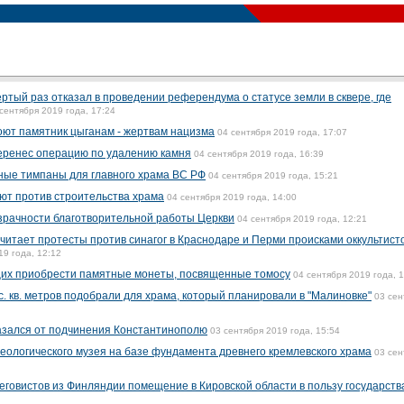
ртый раз отказал в проведении референдума о статусе земли в сквере, где
сентября 2019 года, 17:24
оют памятник цыганам - жертвам нацизма
04 сентября 2019 года, 17:07
еренес операцию по удалению камня
04 сентября 2019 года, 16:39
ные тимпаны для главного храма ВС РФ
04 сентября 2019 года, 15:21
ют против строительства храма
04 сентября 2019 года, 14:00
зрачности благотворительной работы Церкви
04 сентября 2019 года, 12:21
итает протесты против синагог в Краснодаре и Перми происками оккультист
19 года, 12:12
их приобрести памятные монеты, посвященные томосу
04 сентября 2019 года, 
. кв. метров подобрали для храма, который планировали в "Малиновке"
03 сен
тказался от подчинения Константинополю
03 сентября 2019 года, 15:54
еологического музея на базе фундамента древнего кремлевского храма
03 сен
еговистов из Финляндии помещение в Кировской области в пользу государств