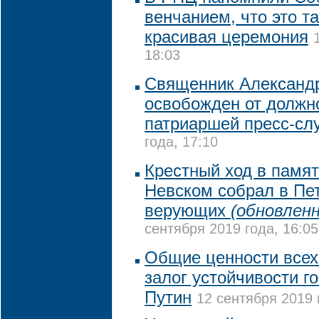
венчанием, что это та
красивая церемония
18:03
Священник Александ
освобожден от должн
патриаршей пресс-сл
года, 17:10
Крестный ход в памя
Невском собрал в Пет
верующих
(обновленн
сентября 2019 года, 16:05
Общие ценности всех 
залог устойчивости го
Путин
12 сентября 2019 