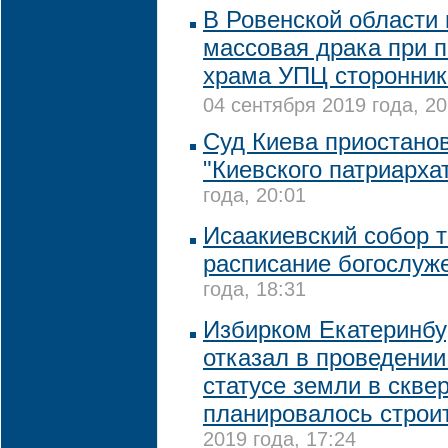
В Ровенской области
массовая драка при п
храма УПЦ сторонник
04 сентября 2019 года, 20
Суд Киева приостано
"Киевского патриарха
года, 20:01
Исаакиевский собор т
расписание богослуж
года, 18:31
Избирком Екатеринбур
отказал в проведени
статусе земли в сквер
планировалось строи
2019 года, 17:24