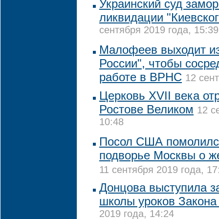
Украинский суд замор
ликвидации "Киевског
сентября 2019 года, 15:39
Малофеев выходит и
России", чтобы сосре
работе в ВРНС
12 сент
Церковь XVII века от
Ростове Великом
12 с
10:48
Посол США помолилс
подворье Москвы о ж
11 сентября 2019 года, 17
Донцова выступила з
школы уроков Закона
2019 года, 14:24