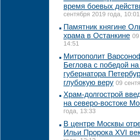
время боевых действи
сентября 2019 года, 10:01
Памятник княгине Оль
храма в Останкине
09
14:51
Митрополит Варсоно
Беглова с победой на
губернатора Петербур
глубокую веру
09 сентя
Храм-долгострой вве
на северо-востоке М
года, 13:33
В центре Москвы отр
Ильи Пророка XVI ве