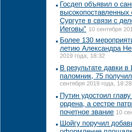
Госдеп объявил о сан
высокопоставленных 
Сургуте в связи с де
Иеговы"
10 сентября 201
Более 130 мероприяти
летию Александра Не
2019 года, 18:32
В результате давки в
паломник, 75 получи
сентября 2019 года, 18:28
Путин удостоил глав
ордена, а сестре пат
почетное звание
10 се
Шойгу поручил добав
оформление площадки