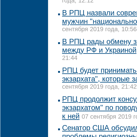
года, 12:12
В РПЦ назвали совре
мужчин "национально
сентября 2019 года, 10:56
В РПЦ рады обмену 
между РФ и Украиной
21:44
РПЦ будет принимать
экзархата", которые з
сентября 2019 года, 21:42
РПЦ продолжит консу
экзархатом" по повод
к ней
07 сентября 2019 г
Сенатор США обсудил
проблемы религиозны