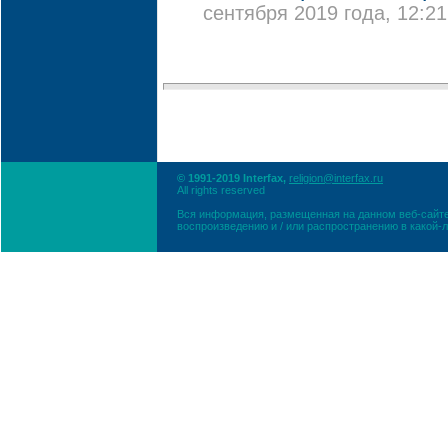
сентября 2019 года, 12:21
© 1991-2019 Interfax,
religion@interfax.ru
All rights reserved
Вся информация, размещенная на данном веб-сайте
воспроизведению и / или распространению в какой-