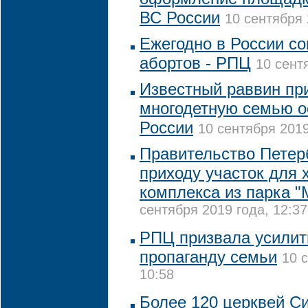
ВС России
10 сентября 
Ежегодно в России со
абортов - РПЦ
10 сент
Известный раввин пр
многодетную семью о
России
10 сентября 2019
Правительство Петер
приходу участок для 
комплекса из парка 
сентября 2019 года, 12:37
РПЦ призвала усилит
пропаганду семьи
10 
10:58
Более 120 церквей С