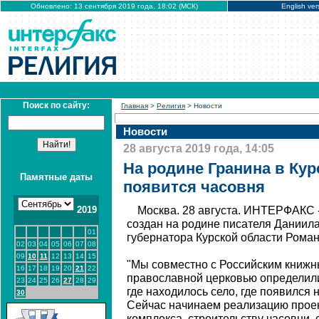
Обновлено: 13 сентября 2019 года, 18:02 (МСК)
English ver
Поиск по сайту:
Главная
>
Религия
> Новости
Новости
28 августа 2019 года, 14:05
На родине Гранина в Кур
Памятные даты
появится часовня
2019
Москва. 28 августа. ИНТЕРФАКС 
создан на родине писателя Даниила
01
губернатора Курской области Роман
02
03
04
05
06
07
08
09
10
11
12
13
14
15
"Мы совместно с Российским книжн
16
17
18
19
20
21
22
православной церковью определили
23
24
25
26
27
28
29
где находилось село, где появился 
30
Сейчас начинаем реализацию проек
комплекса, строительству часовни,