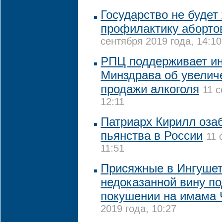
Государство не будет
профилактику аборто
сентября 2019 года, 14:10
РПЦ поддерживает ин
Минздрава об увелич
продажи алкоголя
11 с
12:11
Патриарх Кирилл оза
пьянства в России
11 
11:51
Присяжные в Ингушет
недоказанной вину п
покушении на имама 
2019 года, 10:27