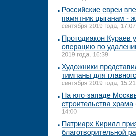
Российские евреи вп
памятник цыганам - 
сентября 2019 года, 17:07
Протодиакон Кураев 
операцию по удалени
2019 года, 16:39
Художники представи
тимпаны для главног
сентября 2019 года, 15:21
На юго-западе Москв
строительства храма
14:00
Патриарх Кирилл приз
благотворительной р