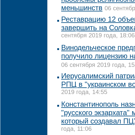
меньшинств
06 сентябр
Реставрацию 12 объе
завершить на Соловка
сентября 2019 года, 18:06
Винодельческое пред
получило лицензию н
06 сентября 2019 года, 15
Иерусалимский патри
РПЦ в "украинском в
2019 года, 14:55
Константинополь наз
"русского экзархата" 
который создавал ПЦ
года, 11:06