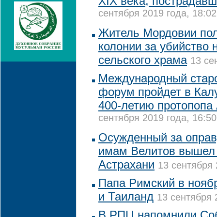
XIX века, пострадав
сентября 2019 года, 18:02
Житель Мордовии пол
колонии за убийство 
сельского храма
13 се
Международный стар
форум пройдет в Кал
400-летию протопопа
сентября 2019 года, 16:50
Осужденный за оправ
имам Велитов вышел 
Астрахани
13 сентября 
Папа Римский в нояб
и Таиланд
13 сентября 
В РПЦ напомнили Со