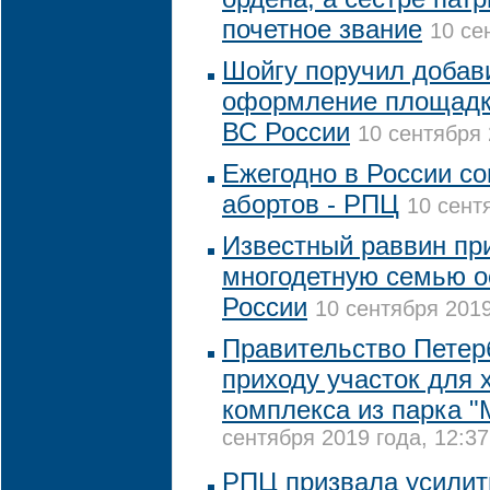
почетное звание
10 се
Шойгу поручил добав
оформление площадки
ВС России
10 сентября 
Ежегодно в России со
абортов - РПЦ
10 сент
Известный раввин пр
многодетную семью о
России
10 сентября 2019
Правительство Петер
приходу участок для 
комплекса из парка 
сентября 2019 года, 12:37
РПЦ призвала усилит