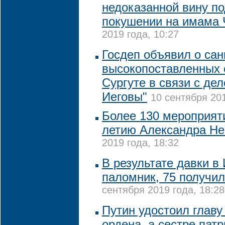
недоказанной вину п
покушении на имама 
2019 года, 10:27
Госдеп объявил о сан
высокопоставленных 
Сургуте в связи с де
Иеговы"
10 сентября 201
Более 130 мероприяти
летию Александра Не
2019 года, 18:32
В результате давки в
паломник, 75 получи
сентября 2019 года, 18:28
Путин удостоил глав
ордена, а сестре пат