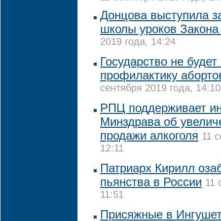
Донцова выступила з
школы уроков Закона
2019 года, 14:24
Государство не будет
профилактику аборто
сентября 2019 года, 14:10
РПЦ поддерживает ин
Минздрава об увелич
продажи алкоголя
11 с
12:11
Патриарх Кирилл оза
пьянства в России
11 
11:51
Присяжные в Ингушет