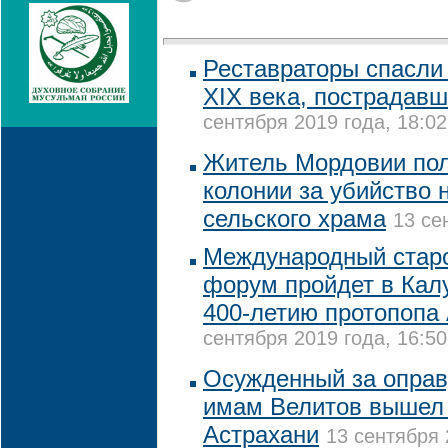
Реставраторы спасли 
XIX века, пострадав
сентября 2019 года, 18:02
Житель Мордовии пол
колонии за убийство 
сельского храма
13 се
Международный стар
форум пройдет в Кал
400-летию протопопа
сентября 2019 года, 16:50
Осужденный за оправ
имам Велитов вышел 
Астрахани
13 сентября 