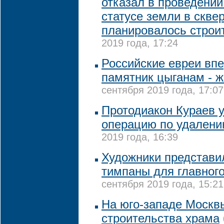
отказал в проведени
статусе земли в сквер
планировалось строи
2019 года, 17:24
Российские евреи вп
памятник цыганам - 
сентября 2019 года, 17:07
Протодиакон Кураев 
операцию по удалени
2019 года, 16:39
Художники представи
тимпаны для главног
сентября 2019 года, 15:21
На юго-западе Москв
строительства храма