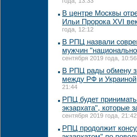
года, 13:33
В центре Москвы отр
Ильи Пророка XVI ве
года, 12:12
В РПЦ назвали совре
мужчин "национально
сентября 2019 года, 10:56
В РПЦ рады обмену 
между РФ и Украиной
21:44
РПЦ будет принимать
экзархата", которые з
сентября 2019 года, 21:42
РПЦ продолжит консу
экзархатом" по повод