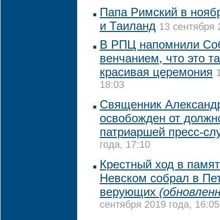
Папа Римский в нояб
и Таиланд
13 сентября 
В РПЦ напомнили Со
венчанием, что это та
красивая церемония
18:03
Священник Александ
освобожден от должн
патриаршей пресс-сл
года, 17:10
Крестный ход в памя
Невском собрал в Пет
верующих
(обновленн
сентября 2019 года, 16:05