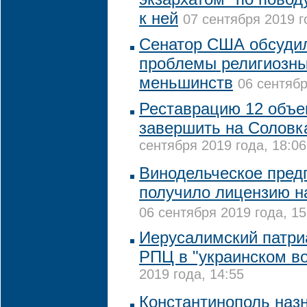
к ней
07 сентября 2019 г
Сенатор США обсудил
проблемы религиозны
меньшинств
06 сентябр
Реставрацию 12 объе
завершить на Соловка
сентября 2019 года, 18:06
Винодельческое пред
получило лицензию н
06 сентября 2019 года, 15
Иерусалимский патри
РПЦ в "украинском в
2019 года, 14:55
Константинополь наз