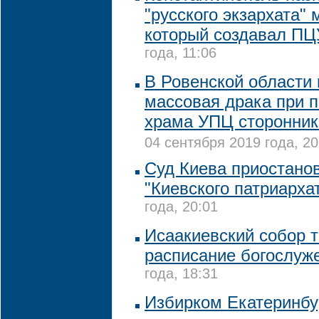
"русского экзархата" 
который создавал ПЦ
года, 11:06
В Ровенской области
массовая драка при п
храма УПЦ сторонник
04 сентября 2019 года, 20
Суд Киева приостано
"Киевского патриарха
года, 20:01
Исаакиевский собор т
расписание богослуж
года, 18:31
Избирком Екатеринбур