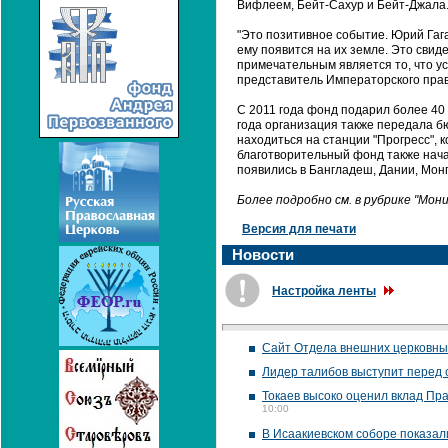
Вифлеем, Бейт-Сахур и Бейт-Джала
"Это позитивное событие. Юрий Гаг
ему появится на их земле. Это свид
примечательным является то, что ус
представитель Императорского прав
С 2011 года фонд подарил более 40
года организация также передала бю
находиться на станции "Прогресс", 
благотворительный фонд также нача
появились в Бангладеш, Дании, Монг
Более подробно см. в рубрике "Мо
Версия для печати
Новости
Настройка ленты
Сайт Отдела внешних церковны
Лидер талибов выступит перед 
Токаев высоко оценил вклад Пра
10:00
В Исаакиевском соборе показал