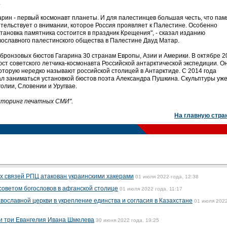
.
арин - первый космонавт планеты. И для палестинцев большая честь, что пам
етельствует о внимании, которое Россия проявляет к Палестине. Особенно
тановка памятника состоится в праздник Крещения", - сказал изданию
ославного палестинского общества в Палестине Дауд Матар.
 бронзовых бюстов Гагарина 30 странам Европы, Азии и Америки. В октябре 2
ст советского летчика-космонавта Российской антарктической экспедиции. О
которую нередко называют российской столицей в Антарктиде. С 2014 года
л заниматься установкой бюстов поэта Александра Пушкина. Скульптуры уж
олии, Словении и Уругвае.
ниторинг печатных СМИ".
На главную стра
х связей РПЦ атакован украинскими хакерами
01 июля 2022 года, 12:38
советом богословов в афганской столице
01 июля 2022 года, 11:17
вославной церкви в укрепление единства и согласия в Казахстане
01 июля 2022
и три Евангелия Ивана Шмелева
30 июня 2022 года, 19:25