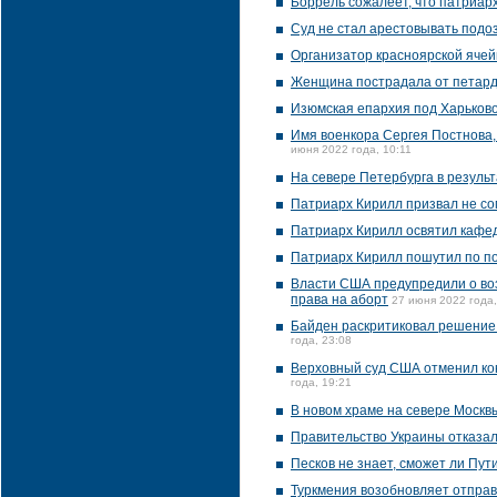
Боррель сожалеет, что патриар
Суд не стал арестовывать подо
Организатор красноярской ячей
Женщина пострадала от петарды
Изюмская епархия под Харьков
Имя военкора Сергея Постнова,
июня 2022 года, 10:11
На севере Петербурга в результ
Патриарх Кирилл призвал не со
Патриарх Кирилл освятил кафе
Патриарх Кирилл пошутил по по
Власти США предупредили о воз
права на аборт
27 июня 2022 года,
Байден раскритиковал решение
года, 23:08
Верховный суд США отменил ко
года, 19:21
В новом храме на севере Москв
Правительство Украины отказал
Песков не знает, сможет ли Пу
Туркмения возобновляет отправ