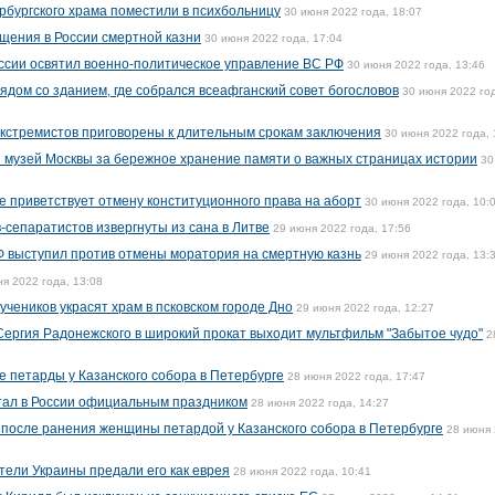
рбургского храма поместили в психбольницу
30 июня 2022 года, 18:07
щения в России смертной казни
30 июня 2022 года, 17:04
ссии освятил военно-политическое управление ВС РФ
30 июня 2022 года, 13:46
ядом со зданием, где собрался всеафганский совет богословов
30 июня 2022 го
экстремистов приговорены к длительным срокам заключения
30 июня 2022 года, 
 музей Москвы за бережное хранение памяти о важных страницах истории
30
е приветствует отмену конституционного права на аборт
30 июня 2022 года, 10:
-сепаратистов извергнуты из сана в Литве
29 июня 2022 года, 17:56
Ф выступил против отмены моратория на смертную казнь
29 июня 2022 года, 13:
я 2022 года, 13:08
учеников украсят храм в псковском городе Дно
29 июня 2022 года, 12:27
ергия Радонежского в широкий прокат выходит мультфильм "Забытое чудо"
2
е петарды у Казанского собора в Петербурге
28 июня 2022 года, 17:47
стал в России официальным праздником
28 июня 2022 года, 14:27
 после ранения женщины петардой у Казанского собора в Петербурге
28 июня
тели Украины предали его как еврея
28 июня 2022 года, 10:41