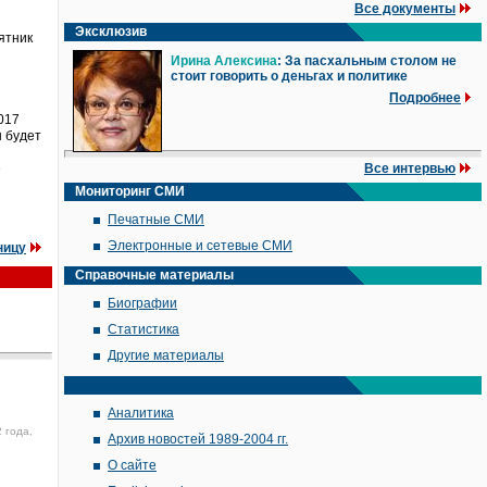
Все документы
Эксклюзив
ятник
Ирина Алексина
: За пасхальным столом не
стоит говорить о деньгах и политике
Подробнее
017
н будет
е
Все интервью
Мониторинг СМИ
Печатные СМИ
Электронные и сетевые СМИ
ницу
Справочные материалы
Биографии
Статистика
Другие материалы
Аналитика
 года,
Архив новостей 1989-2004 гг.
О сайте