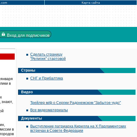
x.com
Карта сайта
Вход
для подписчиков
Сделать страницу
"Религия" стартовой
Страны
СНГ и Прибалтика
 января
лики в
Видео
х
 знают,
Трейлер м/ф о Сергии Радонежском "Забытое чудо"
Все видеоматериалы
ой
Документы
ин,
Выступление патриарха Кирилла на X Парламентских
миссии в
встречах в Совете Федерации
 городов