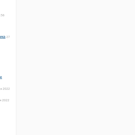
:56
ика
27
не
я 2022
я 2022