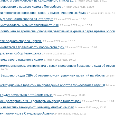
х Кирилл был исключен из санкционного списка ЕС
27 июня 2022 года, 14:01
зреваемого в поджоге храма в Петербурге
27 июня 2022 года, 12:09
ки иеговистов приговорен к шести годам лишения свободы
27 июня 2022 года, 11
 у Казанского собора в Петербурге
27 июня 2022 года, 10:55
ом отказалась быть независимой от РПЦ
27 июня 2022 года, 10:54
 погибшего во время спецоперации, увековечат в храме в парке Артема Боров
ате поджога сгорела церковь
27 июня 2022 года, 10:10
мневаться в правильности российского пути
27 июня 2022 года, 10:08
дральный собор Геленджика
27 июня 2022 года, 10:03
воду своего падения в храме
27 июня 2022 года, 10:02
можном всплеске экстремизма в связи с решением Верховного суда об отме
 10:00
 Верховного суда США об отмене конституционных гарантий на аборты
24 июн
нституционные гарантии на проведение абортов
(обновленная версия)
24 июн
ы будут служить на алтайском языке
24 июня 2022 года, 18:06
ось расторгать с УПЦ договоры об аренде монастырей
24 июня 2022 года, 14:09
тин навестить таежную отшельницу Агафью Лыкову
24 июня 2022 года, 13:32
ку паломников в Саудовскую Аравию
24 июня 2022 года, 12:13