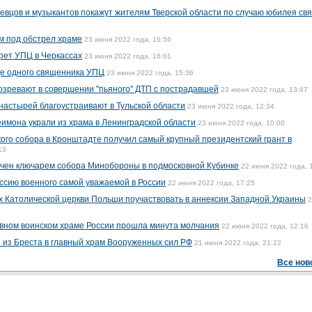
певцов и музыкантов покажут жителям Тверской области по случаю юбилея свя
м под обстрел храме
23 июня 2022 года, 16:56
рет УПЦ в Черкассах
23 июня 2022 года, 16:01
ще одного священника УПЦ
23 июня 2022 года, 15:36
озревают в совершении "пьяного" ДТП с пострадавшей
23 июня 2022 года, 13:47
настырей благоустраивают в Тульской области
23 июня 2022 года, 12:34
имона украли из храма в Ленинградской области
23 июня 2022 года, 10:00
го собора в Кронштадте получил самый крупный президентский грант в
13
ачен ключарем собора Минобороны в подмосковной Кубинке
22 июня 2022 года, 
ссию военного самой уважаемой в России
22 июня 2022 года, 17:25
 Католической церкви Польши поучаствовать в аннексии Западной Украины
2
авном воинском храме России прошла минута молчания
22 июня 2022 года, 12:16
и из Бреста в главный храм Вооруженных сил РФ
21 июня 2022 года, 21:22
Все нов