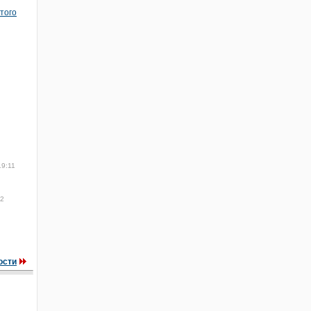
того
19:11
2
ости