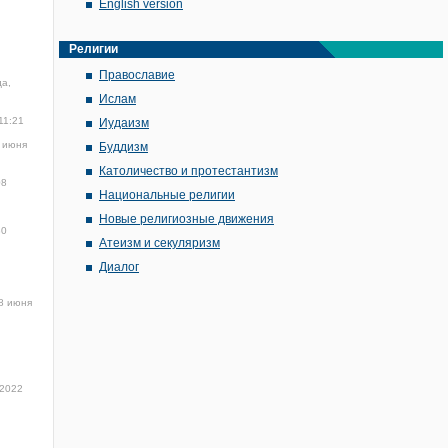
English version
Религии
Православие
да,
Ислам
11:21
Иудаизм
 июня
Буддизм
Католичество и протестантизм
08
Национальные религии
Новые религиозные движения
30
Атеизм и секуляризм
Диалог
8 июня
 2022