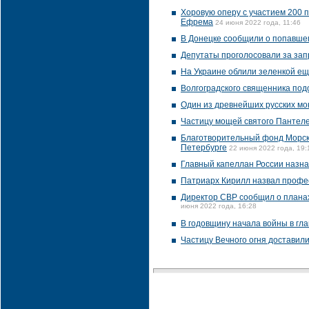
Хоровую оперу с участием 200 
Ефрема
24 июня 2022 года, 11:46
В Донецке сообщили о попавше
Депутаты проголосовали за зап
На Украине облили зеленкой е
Волгоградского священника под
Один из древнейших русских мо
Частицу мощей святого Пантеле
Благотворительный фонд Морско
Петербурге
22 июня 2022 года, 19:
Главный капеллан России назн
Патриарх Кирилл назвал профе
Директор СВР сообщил о планах
июня 2022 года, 16:28
В годовщину начала войны в гл
Частицу Вечного огня доставил