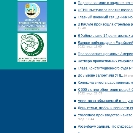
Подозреваемого в поджоге пете
ФСИН выступила против возвра
Главный военный священник Ро
В Кабуле произошла стрельба р
12:49
В Узбекистане 14 религиозных 
Лавров поблагодарил Еврейский
2022 года, 11:05
Православная церковь в Америк
Четверо православных клириков
Глава Конституционного суда Р
Во Львове запретили УПЦ
29 июн
Колокола в честь царственных м
К 600-летию обретения мощей С
2022 года, 21:05
Арестован обвиняемый в запуск
День семьи, любви и верности 
Уголовное производство начато
года, 10:44
Розенбаум заявил, что руководи