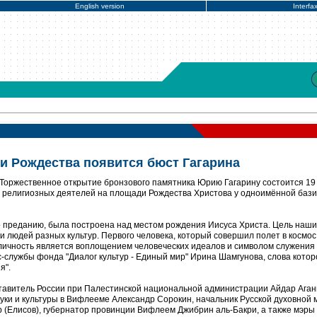
English version
Interfa
и Рождества появится бюст Гагарина
 Торжественное открытие бронзового памятника Юрию Гагарину состоится 19
и религиозных деятелей на площади Рождества Христова у одноимённой бази
но преданию, была построена над местом рождения Иисуса Христа. Цель наши
 людей разных культур. Первого человека, который совершил полет в космос,
о личность является воплощением человеческих идеалов и символом служения
с-службы фонда "Диалог культур - Единый мир" Ирина Шамгунова, слова котор
я".
авитель России при Палестинской национальной администрации Айдар Аган
уки и культуры в Вифлееме Александр Сорокин, начальник Русской духовной 
(Елисов), губернатор провинции Вифлеем Джибрин аль-Бакри, а также мэры