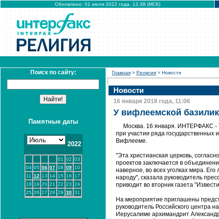
Обновлено: 01 июля 2022 года, 12:38 (МСК)
Поиск по сайту:
Главная
>
Религия
> Новости
Новости
16 января 2018 года, 11:06
У вифлеемской базилик
Памятные даты
Москва. 16 января. ИНТЕРФАКС -
при участии ряда государственных 
Вифлееме.
2022
"Эта христианская церковь, соглас
01
02
03
проектов заключается в объединении
04
05
06
07
08
09
10
наверное, во всех уголках мира. Ег
11
12
13
14
15
16
17
народу", сказала руководитель прес
18
19
20
21
22
23
24
приводит во вторник газета "Извести
25
26
27
28
29
30
31
На мероприятие приглашены предст
руководитель Российского центра на
Иерусалиме архимандрит Александр 