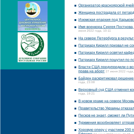
Организатор красноярской ячей
Женщина пострадала от петарды
Изюмская епархия под Харьков
Имя военкора Сергея Постнова,
июня 2022 года, 10:11
На севере Петербурга в результ
Патриарх Кирилл призвал не со
Патриарх Кирилл освятил кафе
Патриарх Кирилл пошутил по по
Власти США предупредили о воз
права на аборт
27 июня 2022 года,
Байден раскритиковал решение
года, 23:08
Верховный суд США отменил ко
года, 19:21
В новом храме на севере Москв
Правительство Украины отказал
Песков не знает, сможет ли Пу
Туркмения возобновляет отправ
Хоровую оперу с участием 200 