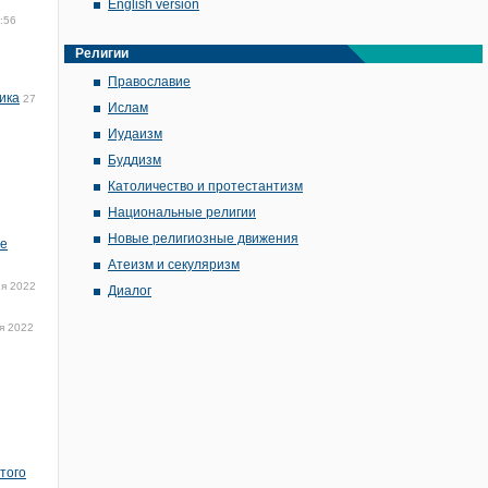
English version
:56
Религии
Православие
ика
27
Ислам
Иудаизм
Буддизм
Католичество и протестантизм
Национальные религии
Новые религиозные движения
не
Атеизм и секуляризм
я 2022
Диалог
я 2022
того