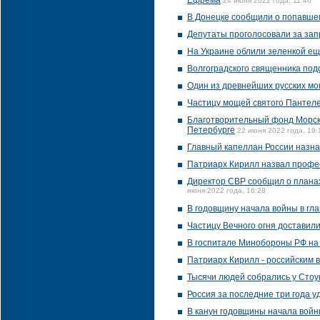
Ефрема
24 июня 2022 года, 11:46
В Донецке сообщили о попавше
Депутаты проголосовали за зап
На Украине облили зеленкой е
Волгоградского священника под
Один из древнейших русских мо
Частицу мощей святого Пантеле
Благотворительный фонд Морско
Петербурге
22 июня 2022 года, 19:
Главный капеллан России назн
Патриарх Кирилл назвал профе
Директор СВР сообщил о планах
июня 2022 года, 16:28
В годовщину начала войны в гл
Частицу Вечного огня доставил
В госпитале Минобороны РФ на
Патриарх Кирилл - российским 
Тысячи людей собрались у Стоу
Россия за последние три года у
В канун годовщины начала войны