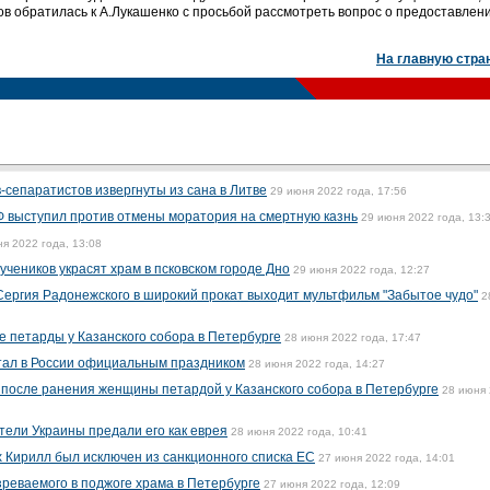
в обратилась к А.Лукашенко с просьбой рассмотреть вопрос о предоставлен
На главную стра
-сепаратистов извергнуты из сана в Литве
29 июня 2022 года, 17:56
Ф выступил против отмены моратория на смертную казнь
29 июня 2022 года, 13:
я 2022 года, 13:08
учеников украсят храм в псковском городе Дно
29 июня 2022 года, 12:27
ергия Радонежского в широкий прокат выходит мультфильм "Забытое чудо"
2
е петарды у Казанского собора в Петербурге
28 июня 2022 года, 17:47
стал в России официальным праздником
28 июня 2022 года, 14:27
 после ранения женщины петардой у Казанского собора в Петербурге
28 июня
тели Украины предали его как еврея
28 июня 2022 года, 10:41
х Кирилл был исключен из санкционного списка ЕС
27 июня 2022 года, 14:01
зреваемого в поджоге храма в Петербурге
27 июня 2022 года, 12:09