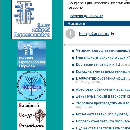
Конференция католических епископо
отсрочки.
Версия для печати
Новости
Настройка ленты
Четверо православных клириков
Глава Конституционного суда Р
Во Львове запретили УПЦ
29 июн
Колокола в честь царственных м
К 600-летию обретения мощей С
2022 года, 21:05
Арестован обвиняемый в запуск
День семьи, любви и верности 
Уголовное производство начато
года, 10:44
Розенбаум заявил, что руководи
Боррель сожалеет, что патриар
Суд не стал арестовывать подо