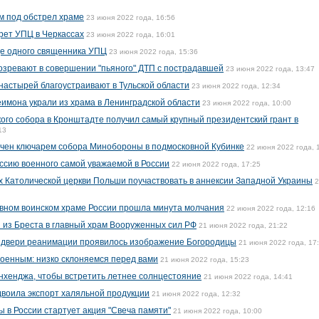
м под обстрел храме
23 июня 2022 года, 16:56
рет УПЦ в Черкассах
23 июня 2022 года, 16:01
ще одного священника УПЦ
23 июня 2022 года, 15:36
озревают в совершении "пьяного" ДТП с пострадавшей
23 июня 2022 года, 13:47
настырей благоустраивают в Тульской области
23 июня 2022 года, 12:34
имона украли из храма в Ленинградской области
23 июня 2022 года, 10:00
го собора в Кронштадте получил самый крупный президентский грант в
13
ачен ключарем собора Минобороны в подмосковной Кубинке
22 июня 2022 года, 
ссию военного самой уважаемой в России
22 июня 2022 года, 17:25
 Католической церкви Польши поучаствовать в аннексии Западной Украины
2
авном воинском храме России прошла минута молчания
22 июня 2022 года, 12:16
и из Бреста в главный храм Вооруженных сил РФ
21 июня 2022 года, 21:22
 двери реанимации проявилось изображение Богородицы
21 июня 2022 года, 17
военным: низко склоняемся перед вами
21 июня 2022 года, 15:23
нхенджа, чтобы встретить летнее солнцестояние
21 июня 2022 года, 14:41
двоила экспорт халяльной продукции
21 июня 2022 года, 12:32
 в России стартует акция "Свеча памяти"
21 июня 2022 года, 10:00