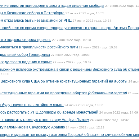
ки иеговистов приговорен к шести годам лишения свободы
27 июня 2022 года, 11
 у Казанского собора в Петербурге
27 июня 2022 года, 10:55
ом отказалась быть независимой от РПЦ
27 июня 2022 года, 10:54
 погибшего во время спецоперации, увековечат в храме в парке Артема Боров
ате поджога сгорела церковь
27 июня 2022 года, 10:10
мневаться в правильности российского пути
27 июня 2022 года, 10:08
дральный собор Геленджика
27 июня 2022 года, 10:03
воду своего падения в храме
27 июня 2022 года, 10:02
можном всплеске экстремизма в связи с решением Верховного суда об отме
 10:00
 Верховного суда США об отмене конституционных гарантий на аборты
24 июн
нституционные гарантии на проведение абортов
(обновленная версия)
24 июн
ы будут служить на алтайском языке
24 июня 2022 года, 18:06
ось расторгать с УПЦ договоры об аренде монастырей
24 июня 2022 года, 14:09
тин навестить таежную отшельницу Агафью Лыкову
24 июня 2022 года, 13:32
ку паломников в Саудовскую Аравию
24 июня 2022 года, 12:13
певцов и музыкантов покажут жителям Тверской области по случаю юбилея свя