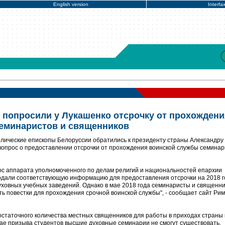
English version
Interfa
 попросили у Лукашенко отсрочку от прохождени
еминаристов и священников
олические епископы Белоруссии обратились к президенту страны Александру
вопрос о предоставлении отсрочки от прохождения воинской службы семинар
прос аппарата уполномоченного по делам религий и национальностей епархии
подали соответствующую информацию для предоставления отсрочки на 2018 г
ховных учебных заведений. Однако в мае 2018 года семинаристы и священн
ь повестки для прохождения срочной воинской службы", - сообщает сайт Рим
едостаточного количества местных священников для работы в приходах страны 
чае призыва студентов высшие духовные семинарии не смогут существовать,