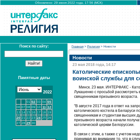
Обновлено: 29 июня 2022 года, 17:56 (МСК)
Поиск по сайту:
Главная
>
Религия
> Новости
Новости
23 мая 2018 года, 14:17
Католические епископы
Памятные даты
воинской службы для с
Минск. 23 мая. ИНТЕРФАКС - Кат
2022
Лукашенко с просьбой рассмотреть 
священникам призывного возраста.
01
02
03
04
05
"В августе 2017 года в ответ на за
06
07
08
09
10
11
12
католического костела в Беларуси 
13
14
15
16
17
18
19
священникам и студентам высших ду
20
21
22
23
24
25
26
призывного возраста начали получат
27
28
29
30
католической церкви Белоруссии.
В связи с этим, а также с учетом н
принимая во внимание то, что в слу