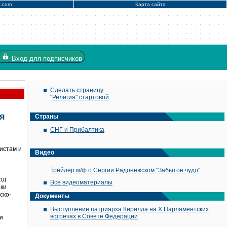
x.com
Карта сайта
Вход
для подписчиков
Сделать страницу
"Религия" стартовой
я
Страны
СНГ и Прибалтика
истам и
Видео
Трейлер м/ф о Сергии Радонежском "Забытое чудо"
од
Все видеоматериалы
ики
ско-
Документы
Выступление патриарха Кирилла на X Парламентских
встречах в Совете Федерации
и