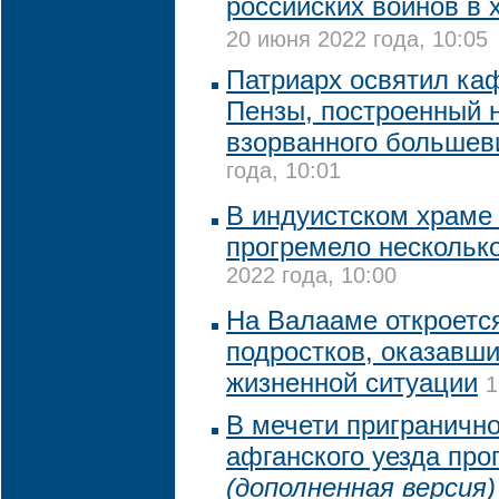
российских воинов в 
20 июня 2022 года, 10:05
Патриарх освятил ка
Пензы, построенный 
взорванного большев
года, 10:01
В индуистском храме 
прогремело нескольк
2022 года, 10:00
На Валааме откроетс
подростков, оказавши
жизненной ситуации
1
В мечети приграничн
афганского уезда про
(дополненная версия)