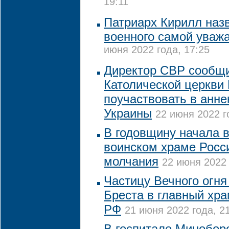
19:11
Патриарх Кирилл наз
военного самой уваж
июня 2022 года, 17:25
Директор СВР сообщи
Католической церкви
поучаствовать в анне
Украины
22 июня 2022 г
В годовщину начала 
воинском храме Росс
молчания
22 июня 2022 
Частицу Вечного огня
Бреста в главный хр
РФ
21 июня 2022 года, 2
В госпитале Минобор