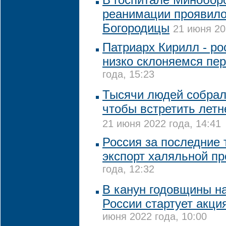
реанимации проявило
Богородицы
21 июня 20
Патриарх Кирилл - р
низко склоняемся пе
года, 15:23
Тысячи людей собрал
чтобы встретить летн
21 июня 2022 года, 14:41
Россия за последние 
экспорт халяльной п
года, 12:32
В канун годовщины н
России стартует акци
июня 2022 года, 10:00