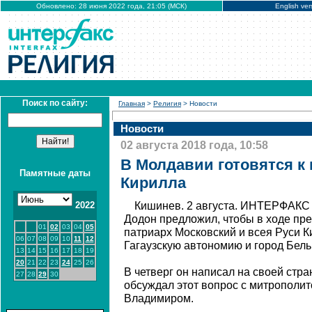
Обновлено: 28 июня 2022 года, 21:05 (МСК)
English ver
Поиск по сайту:
Главная
>
Религия
> Новости
Новости
02 августа 2018 года, 10:58
В Молдавии готовятся к 
Памятные даты
Кирилла
2022
Кишинев. 2 августа. ИНТЕРФАКС 
Додон предложил, чтобы в ходе пр
01
02
03
04
05
патриарх Московский и всея Руси К
06
07
08
09
10
11
12
Гагаузскую автономию и город Бель
13
14
15
16
17
18
19
20
21
22
23
24
25
26
В четверг он написал на своей стра
27
28
29
30
обсуждал этот вопрос с митрополи
Владимиром.