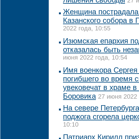
27 
Женщина пострадала 
Казанского собора в 
2022 года, 10:55
Изюмская епархия по
отказалась быть нез
июня 2022 года, 10:54
Имя военкора Сергея
погибшего во время 
увековечат в храме в
Боровика
27 июня 2022 
На севере Петербурга
поджога сгорела церк
10:10
Патриарх Кирилл при