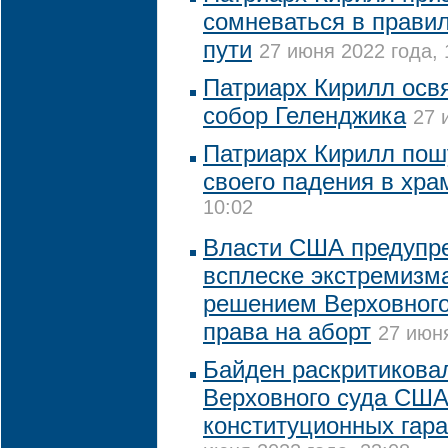
сомневаться в правил
пути
27 июня 2022 года, 
Патриарх Кирилл осв
собор Геленджика
27 
Патриарх Кирилл пош
своего падения в хра
10:02
Власти США предупр
всплеске экстремизма
решением Верховного
права на аборт
27 июня
Байден раскритикова
Верховного суда США
конституционных гара