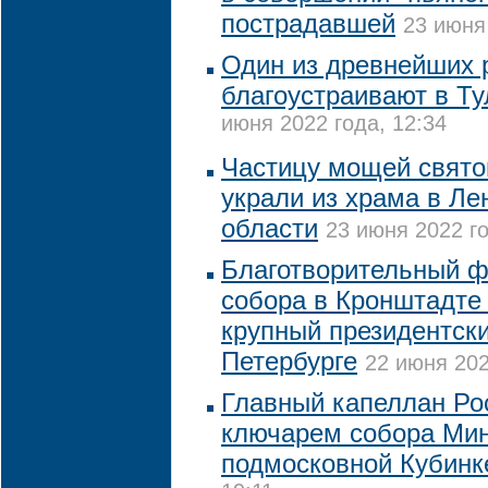
пострадавшей
23 июня
Один из древнейших 
благоустраивают в Ту
июня 2022 года, 12:34
Частицу мощей свято
украли из храма в Ле
области
23 июня 2022 го
Благотворительный ф
собора в Кронштадте
крупный президентски
Петербурге
22 июня 202
Главный капеллан Ро
ключарем собора Ми
подмосковной Кубинк