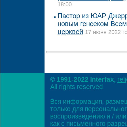
18:00
Пастор из ЮАР Джерр
новым генсеком Всем
церквей
17 июня 2022 го
© 1991-2022 Interfax,
rel
All rights reserved
Вся информация, размещ
только для персонально
воспроизведению и / ил
как с письменного разр