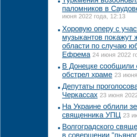
паломников в Саудо
июня 2022 года, 12:13
Хоровую оперу с учас
музыкантов покажут 
области по случаю ю
Ефрема
24 июня 2022 го
В Донецке сообщили 
обстрел храме
23 июня
Депутаты проголосова
Черкассах
23 июня 2022
На Украине облили з
священника УПЦ
23 и
Волгоградского свящ
в совершении "пьяног