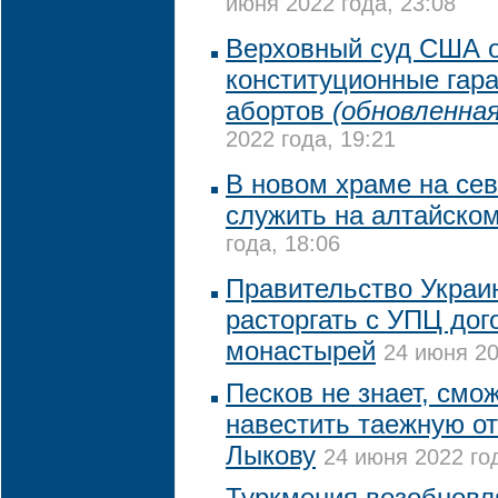
июня 2022 года, 23:08
Верховный суд США 
конституционные гар
абортов
(обновленная
2022 года, 19:21
В новом храме на се
служить на алтайско
года, 18:06
Правительство Украи
расторгать с УПЦ дог
монастырей
24 июня 20
Песков не знает, смо
навестить таежную о
Лыкову
24 июня 2022 год
Туркмения возобновл