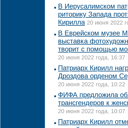
В Иерусалимском пат
риторику Запада прот
Кирилла
20 июня 2022 г
В Еврейском музее М
выставка фотохудожн
творит с помощью мо
20 июня 2022 года, 16:37
Патриарх Кирилл наг
Дроздова орденом Се
20 июня 2022 года, 10:22
ФИФА предложила обл
трансгендеров к жен
20 июня 2022 года, 10:07
Патриарх Кирилл отм