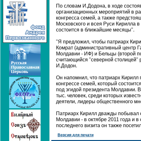
По словам И.Додона, в ходе состо
организационных мероприятий в р
конгресса семей, а также предстоя
Московского и всея Руси Кирилла в
состоится в ближайшие месяцы".
"Я предложил, чтобы патриарх Кир
Комрат (административный центр Г
Молдавии - ИФ) и Бельцы (второй п
считающийся "северной столицей" ре
И.Додон.
Он напомнил, что патриарх Кирилл
конгрессе семей, который состоитс
под эгидой президента Молдавии. В
тыс. человек, среди которых извес
деятели, лидеры общественного мне
Патриарх Кирилл дважды побывал 
Молдавии - в октябре 2011 года и в
последнего визита он также посети
Версия для печати