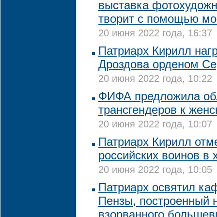
выставка фотохудожн
творит с помощью мо
20 июня 2022 года, 16:37
Патриарх Кирилл наг
Дроздова орденом Се
20 июня 2022 года, 10:22
ФИФА предложила обл
трансгендеров к жен
20 июня 2022 года, 10:07
Патриарх Кирилл отм
российских воинов в 
20 июня 2022 года, 10:05
Патриарх освятил ка
Пензы, построенный 
взорванного большев