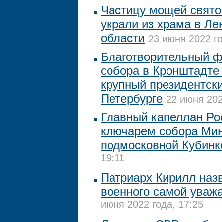
Частицу мощей свято
украли из храма в Ле
области
23 июня 2022 го
Благотворительный ф
собора в Кронштадте
крупный президентски
Петербурге
22 июня 202
Главный капеллан Ро
ключарем собора Ми
подмосковной Кубинк
19:11
Патриарх Кирилл наз
военного самой уваж
июня 2022 года, 17:25