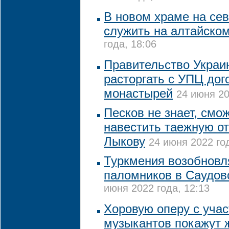
В новом храме на се
служить на алтайско
года, 18:06
Правительство Украи
расторгать с УПЦ дог
монастырей
24 июня 20
Песков не знает, смо
навестить таежную о
Лыкову
24 июня 2022 год
Туркмения возобновл
паломников в Саудо
июня 2022 года, 12:13
Хоровую оперу с учас
музыкантов покажут 