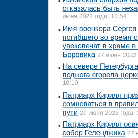
отказалась быть нез
июня 2022 года, 10:54
Имя военкора Сергея
погибшего во время 
увековечат в храме в
Боровика
27 июня 2022 
На севере Петербурга
поджога сгорела церк
10:10
Патриарх Кирилл при
сомневаться в правил
пути
27 июня 2022 года, 
Патриарх Кирилл осв
собор Геленджика
27 