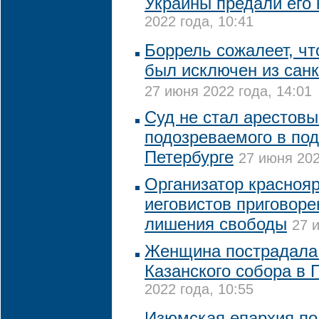
Украины предали его 
2022 года, 10:41
Боррель сожалеет, чт
был исключен из сан
27 июня 2022 года, 14:01
Суд не стал арестовы
подозреваемого в под
Петербурге
27 июня 202
Организатор краснояр
иеговистов приговоре
лишения свободы
27 
Женщина пострадала 
Казанского собора в 
2022 года, 10:55
Изюмская епархия по