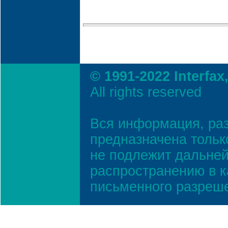
© 1991-2022 Interfax
All rights reserved
Вся информация, ра
предназначена тольк
не подлежит дальней
распространению в к
письменного разреш