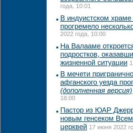
года, 10:01
В индуистском храме 
прогремело нескольк
2022 года, 10:00
На Валааме откроетс
подростков, оказавши
жизненной ситуации
1
В мечети приграничн
афганского уезда про
(дополненная версия)
18:00
Пастор из ЮАР Джерр
новым генсеком Всем
церквей
17 июня 2022 го