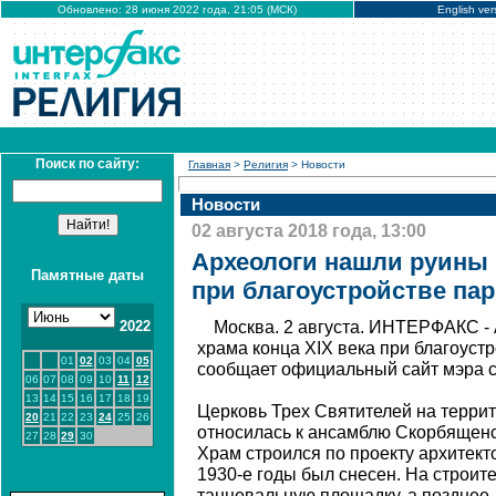
Обновлено: 28 июня 2022 года, 21:05 (МСК)
English ver
Поиск по сайту:
Главная
>
Религия
> Новости
Новости
02 августа 2018 года, 13:00
Археологи нашли руины 
Памятные даты
при благоустройстве па
2022
Москва. 2 августа. ИНТЕРФАКС -
храма конца XIX века при благоуст
01
02
03
04
05
сообщает официальный сайт мэра с
06
07
08
09
10
11
12
13
14
15
16
17
18
19
Церковь Трех Святителей на терри
20
21
22
23
24
25
26
относилась к ансамблю Скорбященс
27
28
29
30
Храм строился по проекту архитект
1930-е годы был снесен. На строит
танцевальную площадку, а позднее 