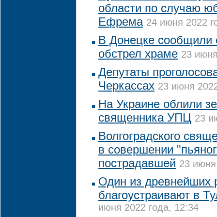
области по случаю ю
Ефрема
24 июня 2022 го
В Донецке сообщили 
обстрел храме
23 июня
Депутаты проголосова
Черкассах
23 июня 2022
На Украине облили з
священника УПЦ
23 и
Волгоградского свящ
в совершении "пьяног
пострадавшей
23 июня
Один из древнейших 
благоустраивают в Ту
июня 2022 года, 12:34