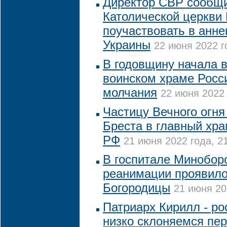
Директор СВР сообщи
Католической церкви
поучаствовать в анне
Украины
22 июня 2022 г
В годовщину начала 
воинском храме Росс
молчания
22 июня 2022 
Частицу Вечного огня
Бреста в главный хр
РФ
21 июня 2022 года, 2
В госпитале Минобор
реанимации проявило
Богородицы
21 июня 20
Патриарх Кирилл - р
низко склоняемся пе