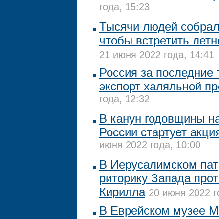
года, 15:23
Тысячи людей собрал
чтобы встретить летн
21 июня 2022 года, 14:41
Россия за последние 
экспорт халяльной п
года, 12:32
В канун годовщины н
России стартует акци
июня 2022 года, 10:00
В Иерусалимском пат
риторику Запада прот
Кирилла
20 июня 2022 г
В Еврейском музее М