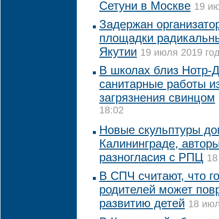
Сетуни в Москве
19 ию
Задержан организато
площадки радикальны
Якутии
19 июля 2019 год
В школах близ Нотр-
санитарные работы из
загрязнения свинцом
18:02
Новые скульптуры до
Калининграде, авторы
разногласия с РПЦ
18
В СПЧ считают, что г
родителей может пов
развитию детей
18 июл