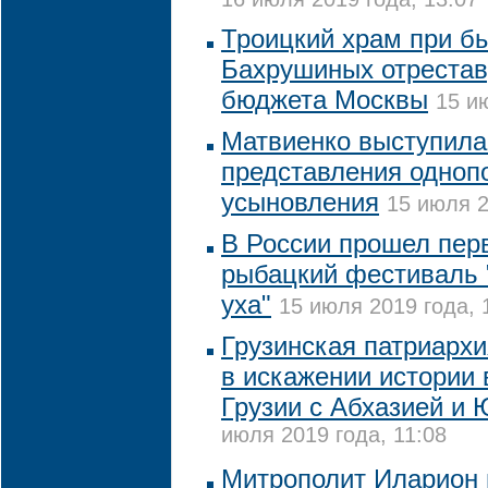
Троицкий храм при б
Бахрушиных отрестав
бюджета Москвы
15 и
Матвиенко выступила
представления одноп
усыновления
15 июля 2
В России прошел пер
рыбацкий фестиваль 
уха"
15 июля 2019 года, 
Грузинская патриархи
в искажении истории
Грузии с Абхазией и
июля 2019 года, 11:08
Митрополит Иларион 