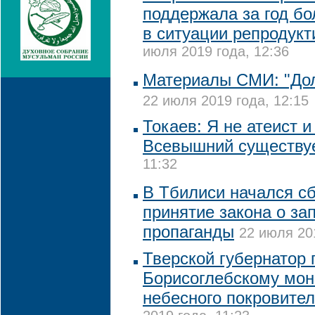
поддержала за год б
в ситуации репродукт
июля 2019 года, 12:36
Материалы СМИ: "Дол
22 июля 2019 года, 12:15
Токаев: Я не атеист и
Всевышний существу
11:32
В Тбилиси начался сб
принятие закона о зап
пропаганды
22 июля 201
Тверской губернатор
Борисоглебскому мо
небесного покровите