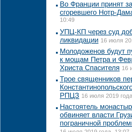
Во Франции принят за
сгоревшего Нотр-Дам
10:49
УПЦ-КП через суд до
ликвидации
16 июля 20
Молодоженов будут п
к мощам Петра и Фев
Христа Спасителя
16 
Трое священников пе
Константинопольского
РПЦЗ
16 июля 2019 года
Настоятель монастыр
обвиняет власти Груз
пограничной проблем
16 июля 2019 года, 13:07