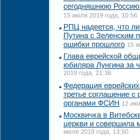
сегодняшнюю Россию
15 июля 2019 года, 10:56
РПЦ надеется, что ли
Путина с Зеленским 
ошибки прошлого
15 и
Глава еврейской общ
юбиляра Лунгина за ч
2019 года, 21:36
Федерация еврейских
третье соглашение с
органами ФСИН
12 июл
Москвичка в Витебск
церкви и совершила 
июля 2019 года, 13:50