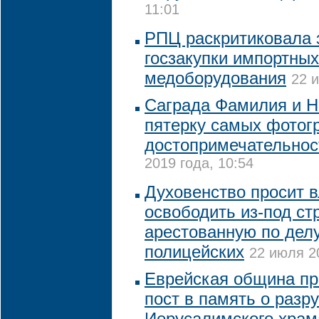
11:01
РПЦ раскритиковала 
госзакупки импортных
медоборудования
22 
Саграда Фамилия и Н
пятерку самых фото
достопримечательнос
2019 года, 10:54
Духовенство просит 
освободить из-под ст
арестованную по дел
полицейских
22 июля 2
Еврейская община пр
пост в память о разр
Иерусалимского храм