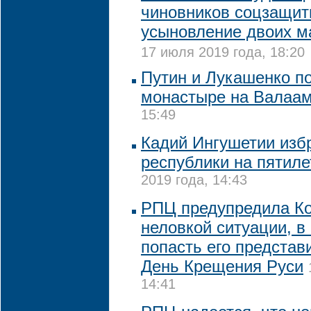
чиновников соцзащит
усыновление двоих м
17 июля 2019 года, 18:20
Путин и Лукашенко п
монастыре на Валаа
15:49
Кадий Ингушетии изб
республики на пятиле
2019 года, 14:43
РПЦ предупредила Ко
неловкой ситуации, в
попасть его представ
День Крещения Руси
14:41