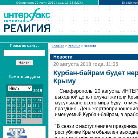
Обновлено: 22 июля 2019 года, 13:53 (МСК)
English ver
Поиск по сайту:
Главная
>
Религия
> Новости
Новости
20 августа 2018 года, 11:35
Курбан-байрам будет не
Памятные даты
Крыму
2019
Симферополь. 20 августа. ИНТЕ
выходной день получат жители Крым
01
02
03
04
05
06
07
мусульмане всего мира будут отме
08
09
10
11
12
13
14
праздник - День жертвоприношения,
15
16
17
18
19
20
21
именуемый Курбан-байрам, в арабск
22
23
24
25
26
27
28
29
30
31
"В связи с наступлением праздника
республике Крым объявлен выходн
и для многофункциональных центро