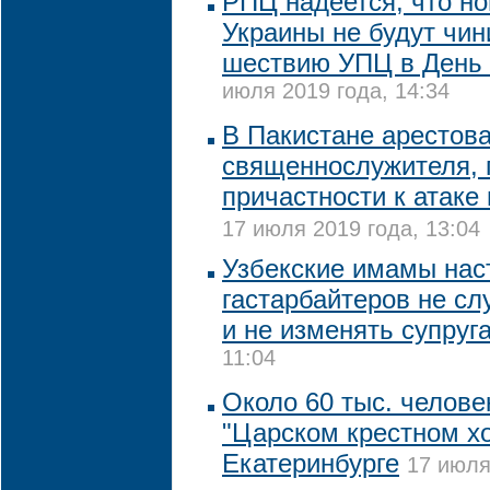
РПЦ надеется, что н
Украины не будут чин
шествию УПЦ в День
июля 2019 года, 14:34
В Пакистане арестов
священнослужителя, 
причастности к атаке
17 июля 2019 года, 13:04
Узбекские имамы нас
гастарбайтеров не сл
и не изменять супруг
11:04
Около 60 тыс. челове
"Царском крестном хо
Екатеринбурге
17 июля