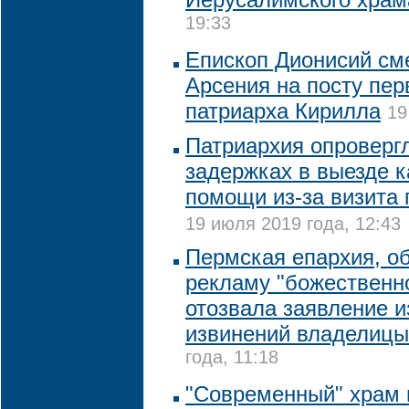
19:33
Епископ Дионисий см
Арсения на посту пер
патриарха Кирилла
19
Патриархия опровергл
задержках в выезде к
помощи из-за визита
19 июля 2019 года, 12:43
Пермская епархия, о
рекламу "божественн
отозвала заявление и
извинений владелиц
года, 11:18
"Современный" храм 