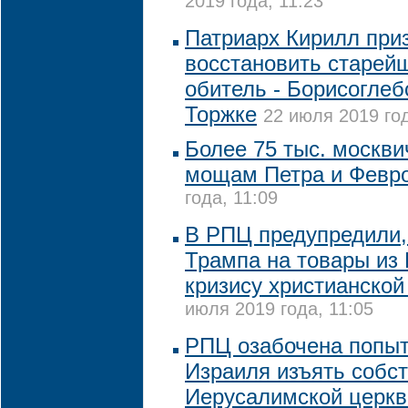
2019 года, 11:23
Патриарх Кирилл при
восстановить старей
обитель - Борисоглеб
Торжке
22 июля 2019 год
Более 75 тыс. москв
мощам Петра и Февр
года, 11:09
В РПЦ предупредили,
Трампа на товары из 
кризису христианско
июля 2019 года, 11:05
РПЦ озабочена попыт
Израиля изъять собс
Иерусалимской церкв