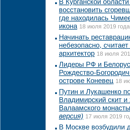
В Курганской области
восстановить сгорев
где находилась Чиме
икона
18 июля 2019 года
Начинать реставраци
небезопасно, считает
архитектор
18 июля 201
Лидеры РФ и Белорус
Рождество-Богородич
острове Коневец
18 ию
Путин и Лукашенко п
Владимирский скит и
Валаамского монаст
версия)
17 июля 2019 го
В Москве возбудили 