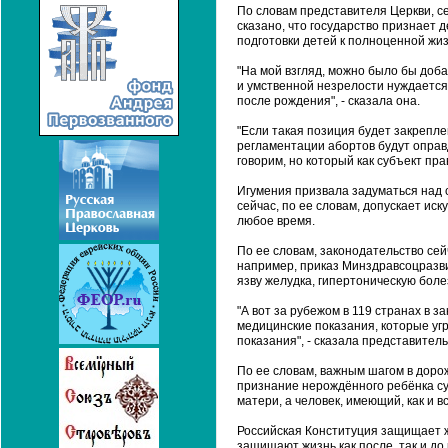
По словам представителя Церкви, с
сказано, что государство признает 
подготовки детей к полноценной жиз
"На мой взгляд, можно было бы доб
и умственной незрелости нуждается 
после рождения", - сказала она.
"Если такая позиция будет закрепле
регламентации абортов будут оправ
говорим, но который как субъект прав
Игумения призвала задуматься над 
сейчас, по ее словам, допускает ис
любое время.
По ее словам, законодательство сей
например, приказ Минздравсоцразви
язву желудка, гипертоническую боле
"А вот за рубежом в 119 странах в 
медицинские показания, которые у
показания", - сказала представител
По ее словам, важным шагом в доро
признание нерождённого ребёнка суб
матери, а человек, имеющий, как и вс
Российская Конституция защищает ж
защищают жизнь как после, так и до