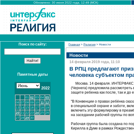
Обновлено: 30 июня 2022 года, 12:49 (МСК)
Поиск по сайту:
Главная
>
Религия
> Новости
Новости
14 февраля 2019 года, 11:10
В РПЦ предлагают приз
Памятные даты
человека субъектом пр
Москва. 14 февраля. ИНТЕРФАКС 
2022
(Чернега) предложила рассмотреть 
защите ребенка как после, так и до 
01
02
03
04
05
"В Конвенции о правах ребёнка сказ
06
07
08
09
10
11
12
в специальной охране и заботе, вк
13
14
15
16
17
18
19
включить эту формулировку в преамб
20
21
22
23
24
25
26
на заседании рабочей группы по во
27
28
29
30
Рабочая группа была создана по п
Кирилла в Думе в рамках Рождествен