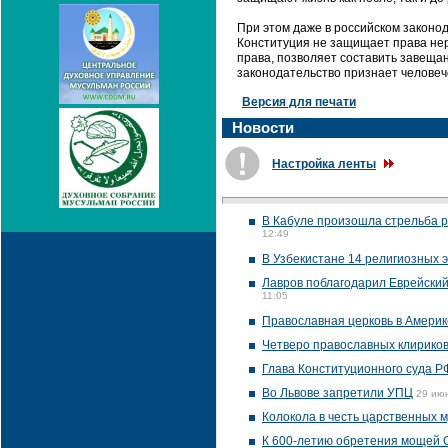
При этом даже в российском законод
Конституция не защищает права неро
права, позволяет составить завещан
законодательство признает человеч
Версия для печати
Новости
Настройка ленты
В Кабуле произошла стрельба р
12:49
В Узбекистане 14 религиозных 
Лавров поблагодарил Еврейски
11:05
Православная церковь в Америк
Четверо православных клириков
Глава Конституционного суда Р
Во Львове запретили УПЦ
29 июн
Колокола в честь царственных м
К 600-летию обретения мощей С