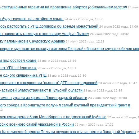
нституционные гарантии на проведение абортов
(обновленная версия)
24 июн
ы будут служить на алтайском языке
24 июня 2022 года, 18:06
ось расторгать с УПЦ договоры об аренде монастырей
24 июня 2022 года, 14:09
тин навестить таежную отшельницу Агафью Лыкову
24 июня 2022 года, 13:32
ку паломников в Саудовскую Аравию
24 июня 2022 года, 12:13
певцов и музыкантов покажут жителям Тверской области по случаю юбилея свя
м под обстрел храме
23 июня 2022 года, 16:56
рет УПЦ в Черкассах
23 июня 2022 года, 16:01
ще одного священника УПЦ
23 июня 2022 года, 15:36
озревают в совершении "пьяного" ДТП с пострадавшей
23 июня 2022 года, 13:47
настырей благоустраивают в Тульской области
23 июня 2022 года, 12:34
имона украли из храма в Ленинградской области
23 июня 2022 года, 10:00
го собора в Кронштадте получил самый крупный президентский грант в
13
ачен ключарем собора Минобороны в подмосковной Кубинке
22 июня 2022 года, 
ссию военного самой уважаемой в России
22 июня 2022 года, 17:25
 Католической церкви Польши поучаствовать в аннексии Западной Украины
2