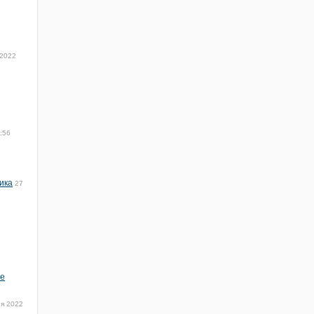
 2022
:56
ика
27
не
я 2022