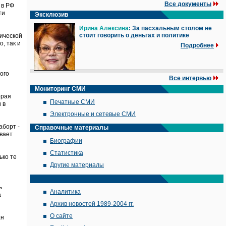
Все документы
 в РФ
ти
Эксклюзив
Ирина Алексина
: За пасхальным столом не
стоит говорить о деньгах и политике
зической
, так и
Подробнее
ого
Все интервью
Мониторинг СМИ
орая
Печатные СМИ
 в
Электронные и сетевые СМИ
аборт -
Справочные материалы
вает
Биографии
Статистика
ько те
Другие материалы
ь
Аналитика
а
Архив новостей 1989-2004 гг.
О сайте
ан