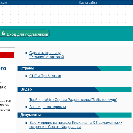
x.com
Карта сайта
Вход
для подписчиков
Сделать страницу
"Религия" стартовой
ого
Страны
СНГ и Прибалтика
ия
ва о
Видео
Трейлер м/ф о Сергии Радонежском "Забытое чудо"
ждается
ила бы
Все видеоматериалы
ла она
Документы
Выступление патриарха Кирилла на X Парламентских
а
встречах в Совете Федерации