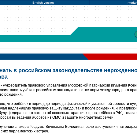
English version
Interfa
нать в российском законодательстве нерожденн
ава
- Руководитель правового управления Московской патриархии игумения Ксен
возможность учёта в российском законодательстве норм международного пра
его рождения.
ано, что ребёнок в период до периода физической и умственной зрелости ну
лючая надлежащую правовую защиту как до, так и после рождения. Я предлож
улу федерального закона об основных гарантиях прав ребёнка в РФ", - сказа
просам выведения абортов из ОМС и защите многодетных семей.
оручению спикера Госдумы Вячеслава Володина после выступления патриарх
ских парламентских встреч.