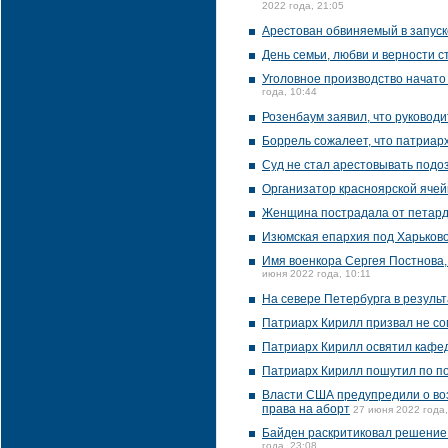
2022 года, 21:05
Арестован обвиняемый в запуск
День семьи, любви и верности 
Уголовное производство начато
года, 10:44
Розенбаум заявил, что руководи
Боррель сожалеет, что патриар
Суд не стал арестовывать подо
Организатор красноярской ячей
Женщина пострадала от петарды
Изюмская епархия под Харьков
Имя военкора Сергея Постнова,
июня 2022 года, 10:11
На севере Петербурга в результ
Патриарх Кирилл призвал не со
Патриарх Кирилл освятил кафе
Патриарх Кирилл пошутил по по
Власти США предупредили о воз
права на аборт
27 июня 2022 года,
Байден раскритиковал решение
года, 23:08