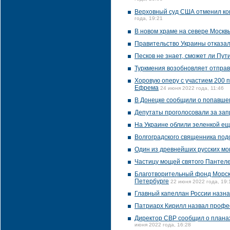
Верховный суд США отменил ко
года, 19:21
В новом храме на севере Москв
Правительство Украины отказал
Песков не знает, сможет ли Пу
Туркмения возобновляет отправ
Хоровую оперу с участием 200 
Ефрема
24 июня 2022 года, 11:46
В Донецке сообщили о попавше
Депутаты проголосовали за зап
На Украине облили зеленкой е
Волгоградского священника под
Один из древнейших русских мо
Частицу мощей святого Пантеле
Благотворительный фонд Морско
Петербурге
22 июня 2022 года, 19:
Главный капеллан России назн
Патриарх Кирилл назвал профе
Директор СВР сообщил о планах
июня 2022 года, 16:28