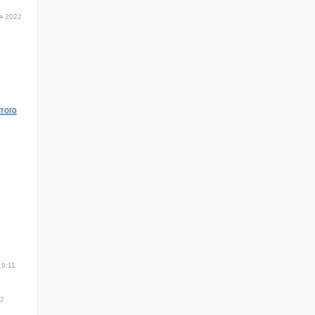
я 2022
того
19:11
2