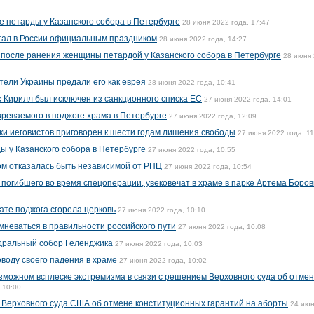
е петарды у Казанского собора в Петербурге
28 июня 2022 года, 17:47
стал в России официальным праздником
28 июня 2022 года, 14:27
 после ранения женщины петардой у Казанского собора в Петербурге
28 июня
тели Украины предали его как еврея
28 июня 2022 года, 10:41
х Кирилл был исключен из санкционного списка ЕС
27 июня 2022 года, 14:01
зреваемого в поджоге храма в Петербурге
27 июня 2022 года, 12:09
ки иеговистов приговорен к шести годам лишения свободы
27 июня 2022 года, 11
 у Казанского собора в Петербурге
27 июня 2022 года, 10:55
ом отказалась быть независимой от РПЦ
27 июня 2022 года, 10:54
 погибшего во время спецоперации, увековечат в храме в парке Артема Боров
ате поджога сгорела церковь
27 июня 2022 года, 10:10
мневаться в правильности российского пути
27 июня 2022 года, 10:08
дральный собор Геленджика
27 июня 2022 года, 10:03
воду своего падения в храме
27 июня 2022 года, 10:02
можном всплеске экстремизма в связи с решением Верховного суда об отме
 10:00
 Верховного суда США об отмене конституционных гарантий на аборты
24 июн