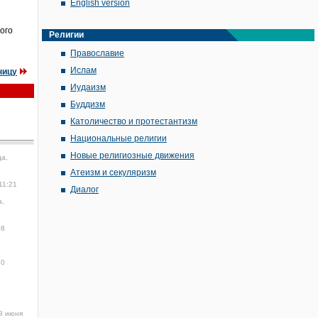
English version
ого
Религии
Православие
Ислам
ницу
Иудаизм
Буддизм
Католичество и протестантизм
Национальные религии
Новые религиозные движения
да,
Атеизм и секуляризм
11:21
Диалог
а,
08
30
8 июня