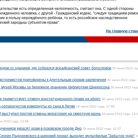
ательстве есть определенная нелогичность, считает она. С одной стороны
жденного человека, с другой - Гражданский кодекс, "следуя традициям римск
ие в пользу нерождённого ребёнка, то есть российское наследственное
еский зародыш субъектом права".
На главную стра
ядом со зданием, где собрался всеафганский совет богословов
30 июня 2022 го
экстремистов приговорены к длительным срокам заключения
30 июня 2022 года, 
й музей Москвы за бережное хранение библиотеки Шнеерсона
30 июня 2022 год
е приветствует отмену конституционного права на аборт
30 июня 2022 года, 10:
-сепаратистов извергнуты из сана в Литве
29 июня 2022 года, 17:56
Ф выступил против отмены моратория на смертную казнь
29 июня 2022 года, 13:
я 2022 года, 13:08
учеников украсят храм в псковском городе Дно
29 июня 2022 года, 12:27
ергия Радонежского в широкий прокат выходит мультфильм "Забытое чудо"
2