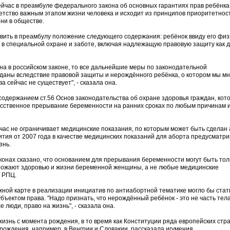
ейчас в преамбуле федерального закона об основных гарантиях прав ребёнка
детство важным этапом жизни человека и исходит из принципов приоритетнос
ни в обществе.
авить в преамбулу положение следующего содержания: ребёнок ввиду его фи
в специальной охране и заботе, включая надлежащую правовую защиту как до
на в российском законе, то все дальнейшие меры по законодательной
даны вследствие правовой защиты и нерождённого ребёнка, о котором мы мн
а сейчас не существует", - сказала она.
содержанием ст.56 Основ законодательства об охране здоровья граждан, кот
кусственное прерывание беременности на ранних сроках по любым причинам и
час не ограничивает медицинские показания, по которым может быть сделан 
тия от 2007 года в качестве медицинских показаний для аборта предусматри
знь.
законах сказано, что основанием для прерывания беременности могут быть тол
грожают здоровью и жизни беременной женщины, а не любые медицинские
ь РПЦ.
жной карте в реализации инициатив по антиабортной тематике могло бы стат
ъектом права. "Надо признать, что нерождённый ребёнок - это не часть тел
е люди, право на жизнь", - сказала она.
изнь с момента рождения, в то время как Конституции ряда европейских стр
 рождения, например, в Венгрии и Словакии, рассказала игумения.