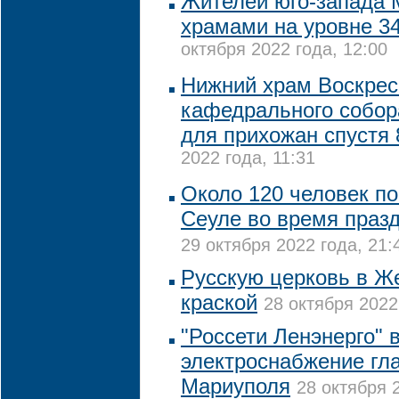
Жителей юго-запада 
храмами на уровне 34
октября 2022 года, 12:00
Нижний храм Воскрес
кафедрального собор
для прихожан спустя 
2022 года, 11:31
Около 120 человек по
Сеуле во время праз
29 октября 2022 года, 21:
Русскую церковь в Ж
краской
28 октября 2022
"Россети Ленэнерго" 
электроснабжение гл
Мариуполя
28 октября 