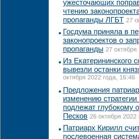
ужесточающих поправ
чтению законопроекта
пропаганды ЛГБТ
27 о
Госдума приняла в пе
законопроектов о зап
пропаганды
27 октября 
Из Екатерининского 
вывезли останки кня
октября 2022 года, 16:46
Предложения патриар
изменению стратегии
подлежат глубокому 
Песков
26 октября 2022 
Патриарх Кирилл счит
послевоенная систе