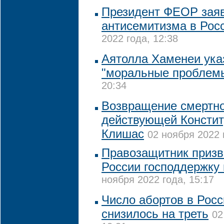
Президент ФЕОР заяв
антисемитизма в Росс
2022 года, 12:38
Аятолла Хаменеи ука
"моральные проблем
20:34
Возвращение смертно
действующей Констит
Клишас
02 ноября 2022 
Правозащитник призв
России господдержку
ноября 2022 года, 15:17
Число абортов в Росс
снизилось на треть
02