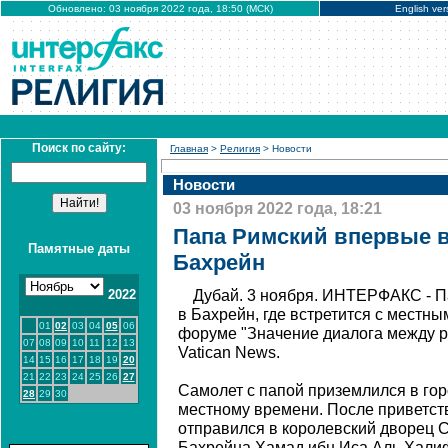
Обновлено: 03 ноября 2022 года, 18:50 (МСК)
English ver
Поиск по сайту:
Главная
>
Религия
> Новости
Новости
03 ноября 2022 года, 18:21
Папа Римский впервые в
Памятные даты
Бахрейн
2022
Дубай. 3 ноября. ИНТЕРФАКС - 
в Бахрейн, где встретится с местны
01
02
03
04
05
06
форуме "Значение диалога между ре
07
08
09
10
11
12
13
Vatican News.
14
15
16
17
18
19
20
21
22
23
24
25
26
27
Самолет с папой приземлился в гор
28
29
30
местному времени. После приветст
отправился в королевский дворец С
Бахрейна Хамад ибн Иса Аль Халиф