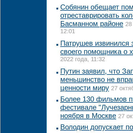
Собянин обещает по
отреставрировать ко
Басманном районе
28
12:01
Патрушев извинился 
своего помощника о 
2022 года, 11:32
Путин заявил, что За
меньшинство не впра
ценности миру
27 октя
Более 130 фильмов п
фестивале "Лучезарны
ноября в Москве
27 ок
Володин допускает п