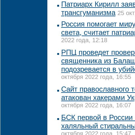
Патриарх Кирилл зая
трансгуманизма
25 окт
Россия помогает миру
света, считает патри
2022 года, 12:18
РПЦ проведет провер
священника из Балаш
подозревается в убий
октября 2022 года, 16:55
Сайт православного т
атакован хакерами У
октября 2022 года, 16:07
БСК первой в России
халяльный стиральн
октября 2022 года, 15:47