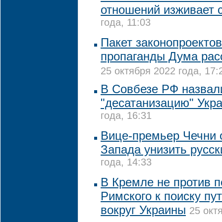
отношений изживает 
года, 11:03
Пакет законопроектов
пропаганды Дума рас
25 октября 2022 года, 17:
В Совбезе РФ назвал
"десатанизацию" Укр
года, 16:31
Вице-премьер Чечни 
Запада унизить русск
года, 14:33
В Кремле не против 
Римского к поиску пу
вокруг Украины
25 окт