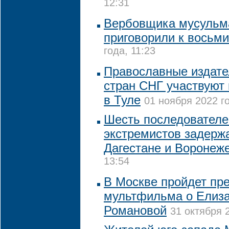
12:31
Вербовщика мусульм
приговорили к восьми
года, 11:23
Православные издате
стран СНГ участвуют
в Туле
01 ноября 2022 го
Шесть последователе
экстремистов задерж
Дагестане и Воронеж
13:54
В Москве пройдет пр
мультфильма о Елиз
Романовой
31 октября 