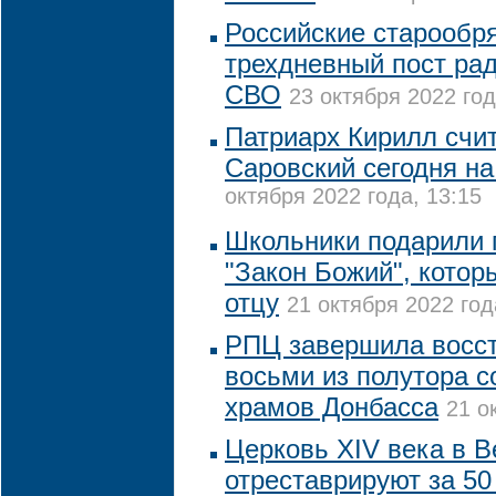
Российские старообр
трехдневный пост рад
СВО
23 октября 2022 год
Патриарх Кирилл счи
Саровский сегодня на
октября 2022 года, 13:15
Школьники подарили 
"Закон Божий", котор
отцу
21 октября 2022 год
РПЦ завершила восс
восьми из полутора 
храмов Донбасса
21 о
Церковь XIV века в 
отреставрируют за 50