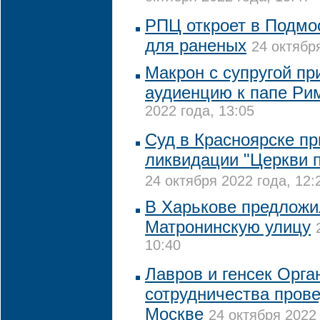
РПЦ откроет в Подмо
для раненых
24 октябр
Макрон с супругой пр
аудиенцию к папе Ри
2022 года, 13:05
Суд в Красноярске п
ликвидации "Церкви п
24 октября 2022 года, 12:
В Харькове предложи
Матронинскую улицу
10:40
Лавров и генсек Орга
сотрудничества прове
Москве
24 октября 2022 