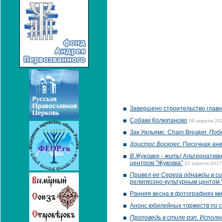
Завершено строительство главн
Собаки Колюпаново
06 апреля 202
Зак Уильямс. Chain Breaker.
Поб
Христос Воскрес.
Песочная ани
В Жуковке - жить!
Альтернативна
центром "Жуковка"
10 апреля 2017
Привел ее Серега однажды в син
религиозно-культурным центом 
Ранняя весна в фотографиях ми
Анонс юбилейных торжеств по 
Проповедь в стиле рэп.
Исполня