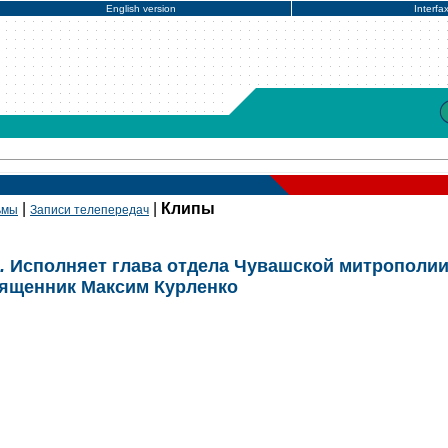
English version
Interfa
|
|
Клипы
ьмы
Записи телепередач
.
Исполняет глава отдела Чувашской митрополии
вященник Максим Курленко