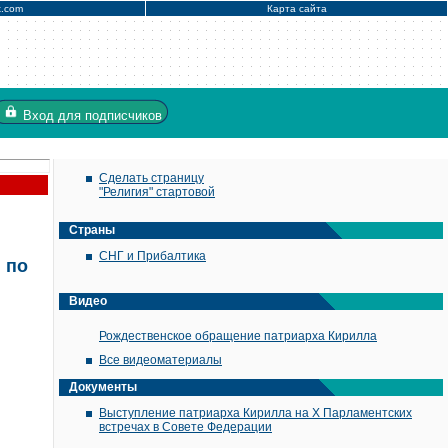
x.com
Карта сайта
Вход
для подписчиков
Сделать страницу
"Религия" стартовой
Страны
СНГ и Прибалтика
 по
Видео
Рождественское обращение патриарха Кирилла
Все видеоматериалы
Документы
Выступление патриарха Кирилла на X Парламентских
встречах в Совете Федерации