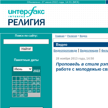
Обновлено: 27 июня 2022 года, 14:01 (МСК)
Поиск по сайту:
Главная
>
Религия
>
Видео
Видео
|
|
Видеопроповеди
Видеолекции
Фил
28 ноября 2013 года, 14:50
Памятные даты
Проповедь в стиле рэп
работе с молодежью с
2022
01
02
03
04
05
06
07
08
09
10
11
12
13
14
15
16
17
18
19
20
21
22
23
24
25
26
27
28
29
30