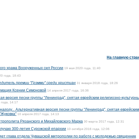
На главную стра
ого храма Вооруженных сил России
19 мая 2020 года, 11:40
0 года, 18:43
едитель премии "Грэмми" среди христиан
31 января 2018 года, 18:26
мация Ксении Симоновой
14 апреля 2017 года, 16:36
я версия песни группы "Ленинград", снятая еврейским религиозно-культурн
 года, 14:17
агогу...
Альтернативная версия песни группы "Ленинград", снятая еврейским
"Жуковка"
10 апреля 2017 года, 14:13
трополита Рязанского и Михайловского Марка
30 марта 2017 года, 12:31
случаю 300-летия Сурожской епархии
10 октября 2016 года, 12:06
ет глава отдела Чувашской митрополии по работе с молодежью священник