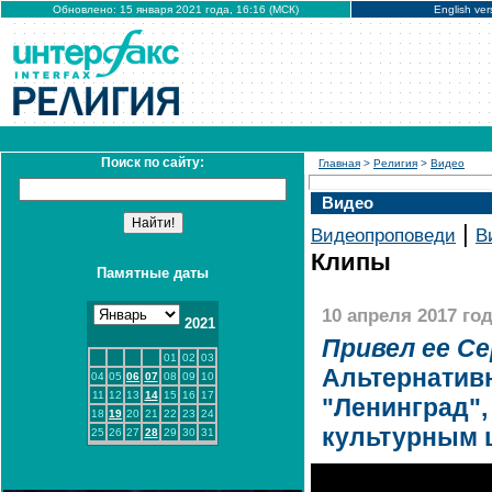
Обновлено: 15 января 2021 года, 16:16 (МСК)
English ver
Поиск по сайту:
Главная
>
Религия
>
Видео
Видео
|
Видеопроповеди
В
Клипы
Памятные даты
10 апреля 2017 год
2021
Привел ее Се
01
02
03
Альтернатив
04
05
06
07
08
09
10
11
12
13
14
15
16
17
"Ленинград",
18
19
20
21
22
23
24
культурным 
25
26
27
28
29
30
31