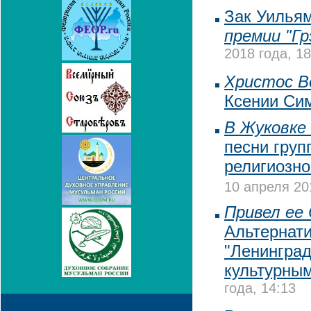
Зак Уильям
премии "Гр
2018 года, 18
Христос В
Ксении Си
В Жуковке 
песни груп
религиозно
10 апреля 20
Привел ее 
Альтернати
"Ленинград
культурны
года, 14:13