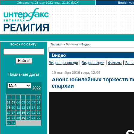
Обновлено: 28 мая 2022 года, 21:10 (МСК)
English ver
Поиск по сайту:
Главная
>
Религия
>
Видео
Видео
|
|
|
Видеопроповеди
Видеолекции
Фильмы
Запи
10 октября 2016 года, 12:06
Памятные даты
Анонс юбилейных торжеств по
епархии
2022
01
02
03
04
05
06
07
08
09
10
11
12
13
14
15
16
17
18
19
20
21
22
23
24
25
26
27
28
29
30
31