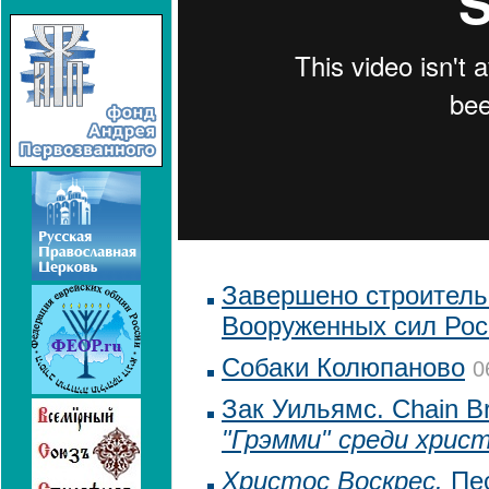
Завершено строитель
Вооруженных сил Рос
Собаки Колюпаново
0
Зак Уильямс. Chain B
"Грэмми" среди хрис
Христос Воскрес.
Пес