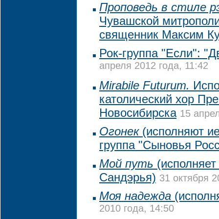
Проповедь в стиле р
Чувашской митрополи
священник Максим К
Рок-группа "Если": "
апреля 2012 года, 11:42
Mirabile Futurum.
Испо
католический хор Пр
Новосибирска
15 апрел
Огонек
(исполняют ие
группа "Сыновья Росс
Мой путь
(исполняет
Сандэрья)
31 октября 2
Моя надежда
(исполня
2010 года, 14:50