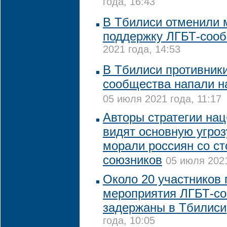
года, 16:43
В Тбилиси отменили 
поддержку ЛГБТ-соо
2021 года, 14:53
В Тбилиси противник
сообщества напали н
05 июля 2021 года, 11:17
Авторы стратегии на
видят основную угро
морали россиян со с
союзников
05 июля 2021
Около 20 участников 
мероприятия ЛГБТ-с
задержаны в Тбилиси
года, 10:05