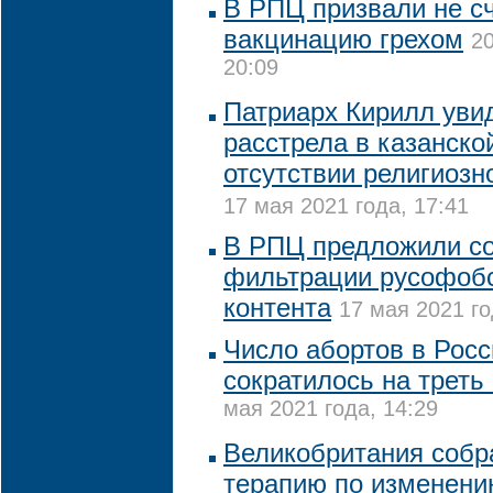
В РПЦ призвали не с
вакцинацию грехом
20
20:09
Патриарх Кирилл уви
расстрела в казанско
отсутствии религиозн
17 мая 2021 года, 17:41
В РПЦ предложили со
фильтрации русофобс
контента
17 мая 2021 го
Число абортов в Росс
сократилось на треть
мая 2021 года, 14:29
Великобритания собр
терапию по изменени