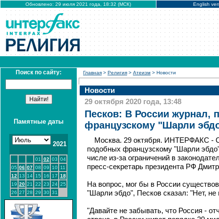
Обновлено: 29 июля 2021 года, 18:32 (МСК)
English ver
Поиск по сайту:
Главная
>
Религия
>
Атеизм
> Новости
Новости
29 октября 2020 года, 13:48
Песков: В России журнал,
Памятные даты
французскому "Шарли эбдо
Москва. 29 октября. ИНТЕРФАКС - 
2021
подобных французскому "Шарли эбдо",
числе из-за ограничений в законодате
01
02
03
04
пресс-секретарь президента РФ Дмитр
05
06
07
08
09
10
11
12
13
14
15
16
17
18
На вопрос, мог бы в России существов
19
20
21
22
23
24
25
"Шарли эбдо", Песков сказал: "Нет, не 
26
27
28
29
30
31
"Давайте не забывать, что Россия - о