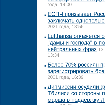
года, 19:00
ЕСПЧ призывает Рос
заключать однополые
2021 года, 18:56
Lufthansa откажется 
"дамы и господа" в п
нейтральных фраз
13
13:34
Более 70% россиян п
зарегистрировать бра
2021 года, 16:39
Дипмиссии осудили ф
Тбилиси со стороны 
марша в поддержку 