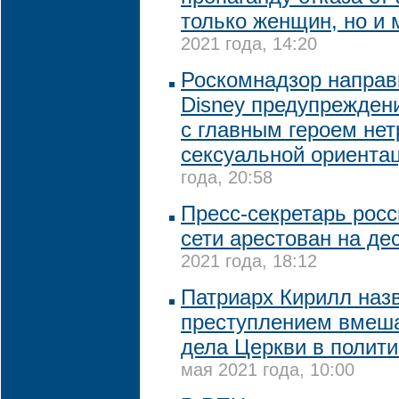
только женщин, но и
2021 года, 14:20
Роскомнадзор направ
Disney предупрежден
с главным героем не
сексуальной ориента
года, 20:58
Пресс-секретарь росс
сети арестован на де
2021 года, 18:12
Патриарх Кирилл наз
преступлением вмеша
дела Церкви в полити
мая 2021 года, 10:00