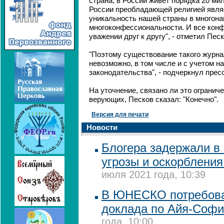
страна, в России живет порядка 20 ми
России преобладающей религией являе
уникальность нашей страны в многона
многоконфессиональности. И все конф
уважении друг к другу", - отметил Песк
"Поэтому существование такого журна
невозможно, в том числе и с учетом 
законодательства", - подчеркнул прес
На уточнение, связано ли это огранич
верующих, Песков сказал: "Конечно".
Версия для печати
Новости
Блогера задержали в 
угрозы и оскорблени
июля 2021 года, 10:39
В ЮНЕСКО потребова
доклада по Айя-Соф
года, 10:00