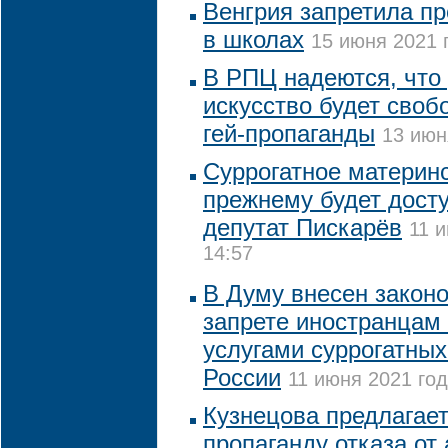
Венгрия запретила п
в школах
15 июня 2021 
В РПЦ надеются, что
искусство будет своб
гей-пропаганды
13 июн
Суррогатное материнс
прежнему будет досту
депутат Пискарёв
11 
14:57
В Думу внесен законо
запрете иностранцам
услугами суррогатных
России
11 июня 2021 год
Кузнецова предлагает
пропаганду отказа от