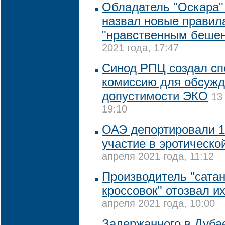
Обладатель "Оскара"
назвал новые правил
"нравственным беше
2021 года, 17:47
Синод РПЦ создал с
комиссию для обсуж
допустимости ЭКО
13
19:10
ОАЭ депортировали 1
участие в эротическо
апреля 2021 года, 11:12
Производитель "сата
кроссовок" отозвал и
апреля 2021 года, 10:00
Задержанного в Дуба