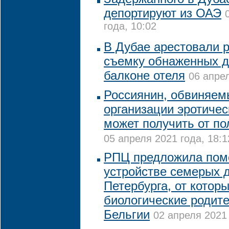
депортируют из ОАЭ
года, 10:02
В Дубае арестовали р
съемку обнаженных д
балконе отеля
06 апрел
Россиянин, обвиняем
организации эротичес
может получить от п
05 апреля 2021 года, 18:1
РПЦ предложила пом
устройстве семерых д
Петербурга, от котор
биологические родите
Бельгии
02 апреля 2021 