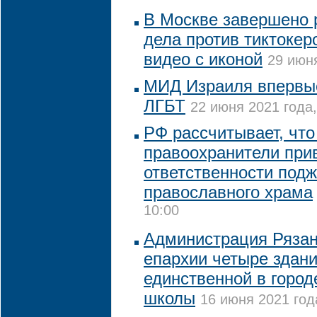
В Москве завершено 
дела против тиктокер
видео с иконой
29 июня
МИД Израиля впервы
ЛГБТ
22 июня 2021 года,
РФ рассчитывает, что
правоохранители прив
ответственности подж
православного храма
10:00
Администрация Ряза
епархии четыре здан
единственной в город
школы
16 июня 2021 год