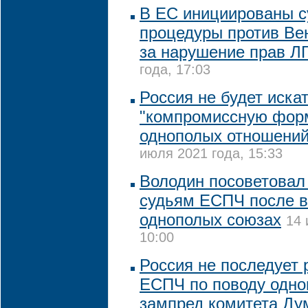
В ЕС инициированы 
процедуры против Ве
за нарушение прав Л
года, 17:03
Россия не будет иска
"компромиссную форм
однополых отношений
июля 2021 года, 15:33
Володин посоветовал
судьям ЕСПЧ после в
однополых союзах
14 
10:00
Россия не последует
ЕСПЧ по поводу одно
зампред комитета Д