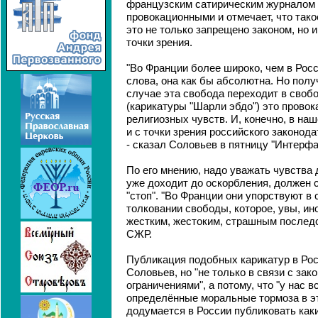
французским сатирическим журналом 
провокационными и отмечает, что тако
это не только запрещено законом, но 
точки зрения.
"Во Франции более широко, чем в Росс
слова, она как бы абсолютна. Но полу
случае эта свобода переходит в свобо
(карикатуры "Шарли эбдо") это провок
религиозных чувств. И, конечно, в на
и с точки зрения российского законод
- сказал Соловьев в пятницу "Интерфа
По его мнению, надо уважать чувства д
уже доходит до оскорбления, должен 
"стоп". "Во Франции они упорствуют в
толковании свободы, которое, увы, ин
жестким, жестоким, страшным последст
СЖР.
Публикация подобных карикатур в Рос
Соловьев, но "не только в связи с за
ограничениями", а потому, что "у нас 
определённые моральные тормоза в эт
додумается в России публиковать как