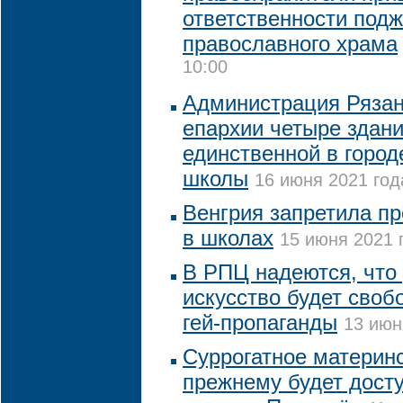
ответственности подж
православного храма
10:00
Администрация Ряза
епархии четыре здан
единственной в город
школы
16 июня 2021 год
Венгрия запретила п
в школах
15 июня 2021 
В РПЦ надеются, что
искусство будет своб
гей-пропаганды
13 июн
Суррогатное материнс
прежнему будет досту