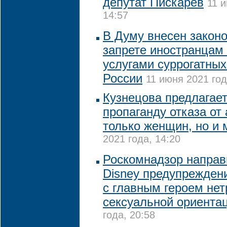
депутат Пискарёв
11 
14:57
В Думу внесен законо
запрете иностранцам
услугами суррогатных
России
11 июня 2021 год
Кузнецова предлагает
пропаганду отказа от
только женщин, но и
2021 года, 14:20
Роскомнадзор направ
Disney предупрежден
с главным героем не
сексуальной ориента
года, 20:58