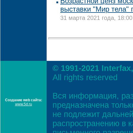
Возрастной ценз мос
выставки "Мир тела"
31 марта 2021 года, 18:00
© 1991-2021 Interfax
All rights reserved
Вся информация, ра
Создание web сайта:
предназначена тольк
www.5d.ru
не подлежит дальней
распространению в к
письменного разреш