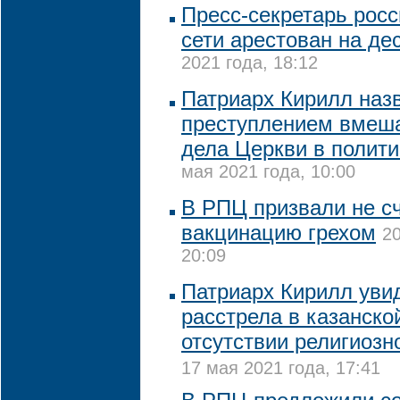
Пресс-секретарь росс
сети арестован на де
2021 года, 18:12
Патриарх Кирилл наз
преступлением вмеша
дела Церкви в полити
мая 2021 года, 10:00
В РПЦ призвали не с
вакцинацию грехом
20
20:09
Патриарх Кирилл уви
расстрела в казанско
отсутствии религиозн
17 мая 2021 года, 17:41