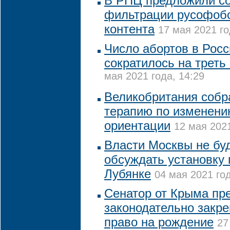
В РПЦ предложили со
фильтрации русофобс
контента
17 мая 2021 го
Число абортов в Росс
сократилось на треть
мая 2021 года, 14:29
Великобритания собр
терапию по изменени
ориентации
12 мая 2021
Власти Москвы не бу
обсуждать установку 
Лубянке
04 мая 2021 год
Сенатор от Крыма пр
законодательно закре
право на рождение
27