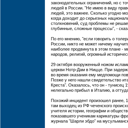
законодательных ограничений, но с то
людей в России. "Не имею в виду прав
людей, это важнее. Сколько угодно мо
когда доходит до серьезных национал
столкновений, суд проблемы не решает
глубинные, сложные процессы", - сказ
По его мнению, "если говорить о толера
России, никто не может ничему научит
наиболее продвинута в этом плане - м
народов, религий, огромный историческ
29 октября вооруженный ножом ислами
церкви Нотр-Дам в Ницце. При задерж
во время оказания ему медпомощи пов
Позже у него нашли свидетельство ит
Креста". Оказалось, что он - тунисец 
нелегально прибыл в Италию, а оттуд
Похожий инцидент произошел ранее, 1
там выходец из РФ чеченского происх
учителя истории, географии и общест
показавшего ученикам карикатуры фра
журнала "Шарли эбдо" на мусульманс