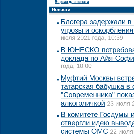
Версия для печати
Новости
Блогера задержали в 
угрозы и оскорблени
июля 2021 года, 10:39
В ЮНЕСКО потребова
доклада по Айя-Соф
года, 10:00
Муфтий Москвы встре
татарская бабушка в 
"Современника" пока
алкоголичкой
23 июля 2
В комитете Госдумы 
отвергли идею вывода
системы ОМС
22 июля 