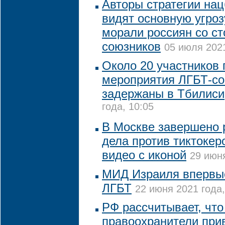
Авторы стратегии на
видят основную угро
морали россиян со с
союзников
05 июля 2021
Около 20 участников 
мероприятия ЛГБТ-с
задержаны в Тбилиси
года, 10:05
В Москве завершено 
дела против тиктокер
видео с иконой
29 июня
МИД Израиля впервы
ЛГБТ
22 июня 2021 года,
РФ рассчитывает, что
правоохранители прив