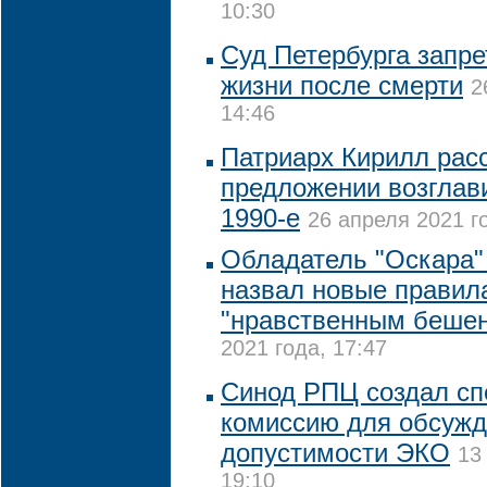
10:30
Суд Петербурга запре
жизни после смерти
2
14:46
Патриарх Кирилл рас
предложении возглав
1990-е
26 апреля 2021 г
Обладатель "Оскара"
назвал новые правил
"нравственным беше
2021 года, 17:47
Синод РПЦ создал с
комиссию для обсуж
допустимости ЭКО
13
19:10