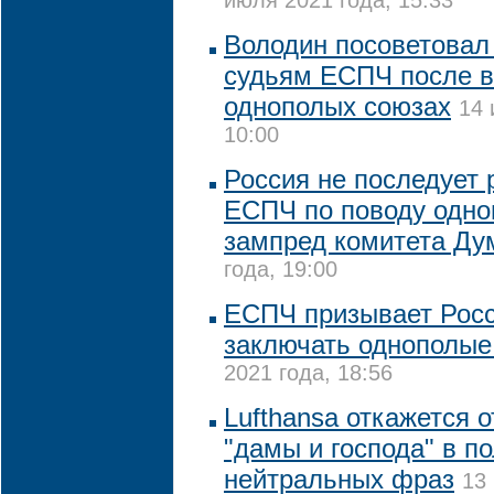
июля 2021 года, 15:33
Володин посоветовал
судьям ЕСПЧ после в
однополых союзах
14 
10:00
Россия не последует
ЕСПЧ по поводу одно
зампред комитета Д
года, 19:00
ЕСПЧ призывает Рос
заключать однополые
2021 года, 18:56
Lufthansa откажется 
"дамы и господа" в п
нейтральных фраз
13