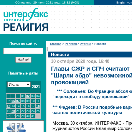
Обновлено: 29 июля 2021 года, 18:32 (МСК)
English ver
Поиск по сайту:
Главная
>
Религия
>
Атеизм
> Новости
Новости
30 октября 2020 года, 16:48
Главы СЖР и СПЧ считают
Памятные даты
"Шарли эбдо" невозможной
провокацией
2021
*** Соловьев: Во Франции абсолю
01
02
03
04
"переходит в свободу провокации"
05
06
07
08
09
10
11
12
13
14
15
16
17
18
*** Фадеев: В России подобные кар
19
20
21
22
23
24
25
частью политической культуры
26
27
28
29
30
31
Москва. 30 октября. ИНТЕРФАКС - П
журналистов России Владимир Соловь