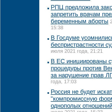
РПЦ предложила зак
запретить врачам пре
беременным аборты
15:38
В Госдуме усомнилис
беспристрастности с
июля 2021 года, 21:21
В ЕС инициированы 
процедуры против Ве
за нарушение прав Л
года, 17:03
Россия не будет иска
"компромиссную форм
однополых отношений