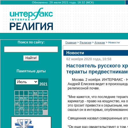
Обновлено: 29 июля 2021 года, 18:32 (МСК)
Поиск по сайту:
Главная
>
Религия
>
Атеизм
> Новости
Новости
02 ноября 2020 года, 10:58
Настоятель русского х
Памятные даты
теракты предвестникам
Москва. 2 ноября. ИНТЕРФАКС - Н
2021
Андрей Елисеев видит в произошедш
религиозной почве.
01
02
03
04
"Мне кажется, что последние теракт
05
06
07
08
09
10
11
карикатур - право на кощунство, на
12
13
14
15
16
17
18
это грозит привести к серьезным, не
19
20
21
22
23
24
25
сказал он в интервью, опубликованно
26
27
28
29
30
31
Священник назвал совершенные ата
"Он еще раз свидетельствует о том