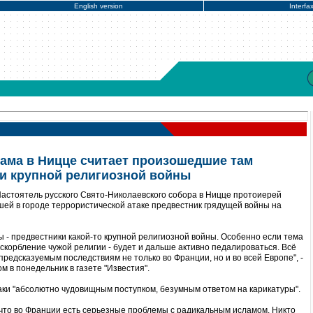
English version
Interfa
рама в Ницце считает произошедшие там
и крупной религиозной войны
астоятель русского Свято-Николаевского собора в Ницце протоиерей
ей в городе террористической атаке предвестник грядущей войны на
ы - предвестники какой-то крупной религиозной войны. Особенно если тема
 оскорбление чужой религии - будет и дальше активно педалироваться. Всё
предсказуемым последствиям не только во Франции, но и во всей Европе", -
м в понедельник в газете "Известия".
ки "абсолютно чудовищным поступком, безумным ответом на карикатуры".
, что во Франции есть серьезные проблемы с радикальным исламом. Никто