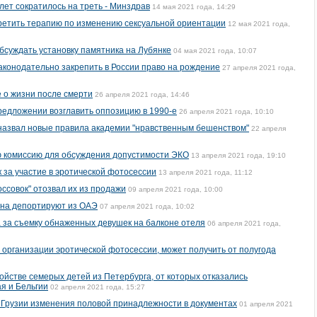
 лет сократилось на треть - Минздрав
14 мая 2021 года, 14:29
ретить терапию по изменению сексуальной ориентации
12 мая 2021 года,
обсуждать установку памятника на Лубянке
04 мая 2021 года, 10:07
конодательно закрепить в России право на рождение
27 апреля 2021 года,
 о жизни после смерти
26 апреля 2021 года, 14:46
редложении возглавить оппозицию в 1990-е
26 апреля 2021 года, 10:10
назвал новые правила академии "нравственным бешенством"
22 апреля
 комиссию для обсуждения допустимости ЭКО
13 апреля 2021 года, 19:10
 за участие в эротической фотосессии
13 апреля 2021 года, 11:12
ссовок" отозвал их из продажи
09 апреля 2021 года, 10:00
ина депортируют из ОАЭ
07 апреля 2021 года, 10:02
 за съемку обнаженных девушек на балконе отеля
06 апреля 2021 года,
 организации эротической фотосессии, может получить от полугода
йстве семерых детей из Петербурга, от которых отказались
я и Бельгии
02 апреля 2021 года, 15:27
 Грузии изменения половой принадлежности в документах
01 апреля 2021