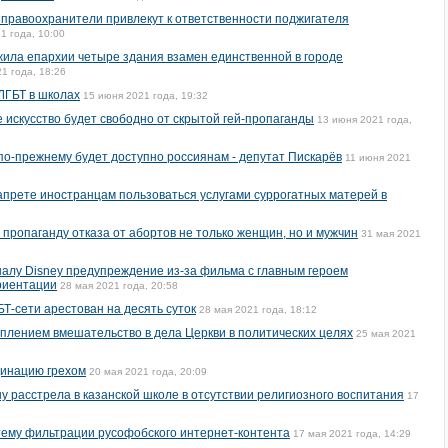
е правоохранители привлекут к ответственности поджигателя
1 года, 10:00
ила епархии четыре здания взамен единственной в городе
1 года, 18:26
ЛГБТ в школах
15 июня 2021 года, 19:32
 искусство будет свободно от скрытой гей-пропаганды
13 июня 2021 года,
по-прежнему будет доступно россиянам - депутат Пискарёв
11 июня 2021
запрете иностранцам пользоваться услугами суррогатных матерей в
 пропаганду отказа от абортов не только женщин, но и мужчин
31 мая 2021
алу Disney предупреждение из-за фильма с главным героем
риентации
28 мая 2021 года, 20:58
Т-сети арестован на десять суток
28 мая 2021 года, 18:12
плением вмешательство в дела Церкви в политических целях
25 мая 2021
цинацию грехом
20 мая 2021 года, 20:09
у расстрела в казанской школе в отсутствии религиозного воспитания
17
тему фильтрации русофобского интернет-контента
17 мая 2021 года, 14:29