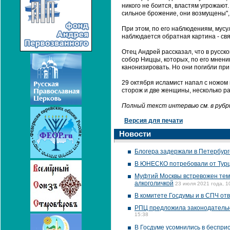
никого не боится, властям угрожают
сильное брожение, они возмущены", 
При этом, по его наблюдениям, мусу
наблюдается обратная картина - свя
Отец Андрей рассказал, что в русск
собор Ниццы, которых, по его мнению
канонизировать. Но они погибли при
29 октября исламист напал с ножом 
сторож и две женщины, несколько 
Полный текст интервью см. в руб
Версия для печати
Новости
Блогера задержали в Петербург
В ЮНЕСКО потребовали от Турц
Муфтий Москвы встревожен тем,
алкоголичкой
23 июля 2021 года, 1
В комитете Госдумы и в СПЧ от
РПЦ предложила законодательн
15:38
В Госдуме усомнились в беспри