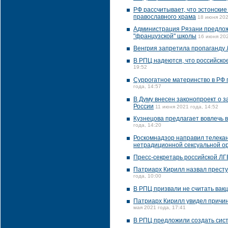
РФ рассчитывает, что эстонски
православного храма
18 июня 202
Администрация Рязани предлож
"французской" школы
16 июня 202
Венгрия запретила пропаганду 
В РПЦ надеются, что российское
19:52
Суррогатное материнство в РФ 
года, 14:57
В Думу внесен законопроект о 
России
11 июня 2021 года, 14:52
Кузнецова предлагает вовлечь в
года, 14:20
Роскомнадзор направил телекан
нетрадиционной сексуальной о
Пресс-секретарь российской ЛГБ
Патриарх Кирилл назвал престу
года, 10:00
В РПЦ призвали не считать вак
Патриарх Кирилл увидел причин
мая 2021 года, 17:41
В РПЦ предложили создать сис