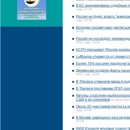
В ЕС инициированы судебные п
года, 17:03
Россия не будет искать "компр
года, 15:33
Володин посоветовал уволиться
10:00
Россия не последует рекоменда
2021 года, 19:00
ЕСПЧ призывает Россию разреш
Lufthansa откажется от приветс
Более 70% россиян предпочитаю
Дипмиссии осудили факты насил
2021 года, 16:43
В Тбилиси отменили марш в по
В Тбилиси противники ЛГБТ-соо
Авторы стратегии нацбезопасно
США и их союзников
05 июля 2021
Около 20 участников протеста 
года, 10:05
В Москве завершено расследова
10:28
МИД Израиля впервые поднял 