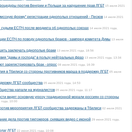
роцедуры против Венгрии и Польши за нарушение прав ЛГБТ
15 июля 2021
омиссную форму" регистрации однополых отношений - Песков
14 июля 2021
 судьям ЕСПЧ после вердикта об однополых союзах
14 июля 2021 года,
ции ЕСПЧ по поводу однополых браков - зампред комитета Думы
13 июля
ить заключать однополые браки
13 июля 2021 года, 18:56
твия "дамы и господа" в пользу нейтральных фраз
13 июля 2021 года, 13:34
т зарегистрировать брак - опрос
08 июля 2021 года, 16:39
ия в Тбилиси со стороны противников марша в поддержку ЛГБТ
05 июля
ддержку ЛГБТ-сообщества
05 июля 2021 года, 14:53
бщества напали на журналистов
05 июля 2021 года, 11:17
сти видят основную угрозу традиционной морали россиян со стороны
 года, 10:00
против мероприятия ЛГБТ-сообщества задержаны в Тбилиси
02 июля 2021
ние дела против тиктокеров, снявших видео с иконой
29 июня 2021 года,
флаг ЛГБТ
22 июня 2021 года, 10:08