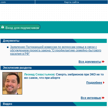
x.com
Карта сайта
Вход
для подписчиков
Документы
Заявление Патриаршей комиссии по вопросам семьи в связи с
обсуждением проекта закона "О профилактике семейно-бытового
насилия в РФ"
Все документы
Эксклюзив раздела
Леонид Севастьянов
: Смерть эмбрионов при ЭКО не то
же самое, что при аборте
Подробнее
Все интервью
Видео