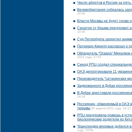
Число абортов в России за пять
Великобритания собралась зап
10:00
Власти Москвы не будут снова 
Сенатор от Крыма предложил за
10:30
Суд Петербурга запретил аниме
Патриарх Кирилл рассказал о п
Обладатель "Оскара" Михалков 
2021 года, 17:47
Синод РПЦ создал специальную
ОАЭ депортировали 11 украинок
Производитель "сатанинских кро
Задержанного в Дубае россиян
В Дубае арестовали россиянина
14:14
Россиянин, обвиняемый в ОАЭ в
тюрьмы
05 апреля 2021 года, 18:12
РПЦ предложила помощь в устро
биологические родители из Кита
Трансгендер впервые добился в
года, 10:00