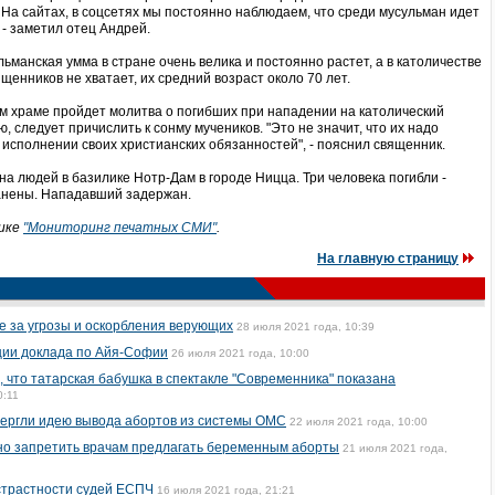
. На сайтах, в соцсетях мы постоянно наблюдаем, что среди мусульман идет
- заметил отец Андрей.
льманская умма в стране очень велика и постоянно растет, а в католичестве
щенников не хватает, их средний возраст около 70 лет.
ом храме пройдет молитва о погибших при нападении на католический
, следует причислить к сонму мучеников. "Это не значит, что их надо
 исполнении своих христианских обязанностей", - пояснил священник.
на людей в базилике Нотр-Дам в городе Ницца. Три человека погибли -
ранены. Нападавший задержан.
рике
"Мониторинг печатных СМИ"
.
На главную страницу
е за угрозы и оскорбления верующих
28 июля 2021 года, 10:39
ии доклада по Айя-Софии
26 июля 2021 года, 10:00
 что татарская бабушка в спектакле "Современника" показана
0:11
вергли идею вывода абортов из системы ОМС
22 июля 2021 года, 10:00
о запретить врачам предлагать беременным аборты
21 июля 2021 года,
страстности судей ЕСПЧ
16 июля 2021 года, 21:21