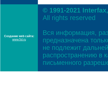
© 1991-2021 Interfax
All rights reserved
Вся информация, ра
Создание web сайта:
предназначена тольк
www.5d.ru
не подлежит дальней
распространению в к
письменного разреш