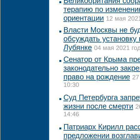
Великобритания собр
терапию по изменени
ориентации
12 мая 2021
Власти Москвы не бу
обсуждать установку 
Лубянке
04 мая 2021 год
Сенатор от Крыма пр
законодательно закре
право на рождение
27
10:30
Суд Петербурга запре
жизни после смерти
2
14:46
Патриарх Кирилл рас
предложении возглав