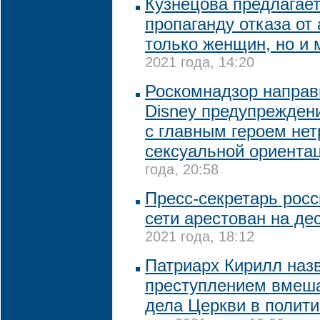
Кузнецова предлагает
пропаганду отказа от
только женщин, но и
2021 года, 14:20
Роскомнадзор направ
Disney предупрежден
с главным героем не
сексуальной ориента
года, 20:58
Пресс-секретарь росс
сети арестован на де
2021 года, 18:12
Патриарх Кирилл наз
преступлением вмеша
дела Церкви в полити