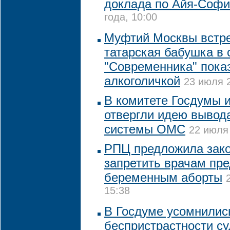
доклада по Айя-Соф
года, 10:00
Муфтий Москвы встре
татарская бабушка в 
"Современника" пока
алкоголичкой
23 июля 2
В комитете Госдумы 
отвергли идею вывода
системы ОМС
22 июля 
РПЦ предложила зак
запретить врачам пре
беременным аборты
15:38
В Госдуме усомнилис
беспристрастности с