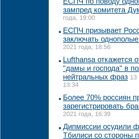
ЕСПЧ по поводу одно
зампред комитета Д
года, 19:00
ЕСПЧ призывает Рос
заключать однополые
2021 года, 18:56
Lufthansa откажется 
"дамы и господа" в п
нейтральных фраз
13
13:34
Более 70% россиян п
зарегистрировать бра
2021 года, 16:39
Дипмиссии осудили ф
Тбилиси со стороны 