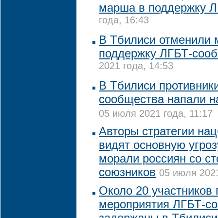
марша в поддержку 
года, 16:43
В Тбилиси отменили 
поддержку ЛГБТ-соо
2021 года, 14:53
В Тбилиси противник
сообщества напали н
05 июля 2021 года, 11:17
Авторы стратегии на
видят основную угро
морали россиян со с
союзников
05 июля 2021
Около 20 участников 
мероприятия ЛГБТ-с
задержаны в Тбилиси