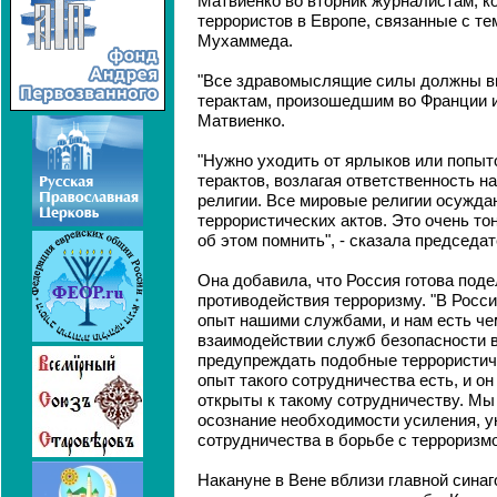
Матвиенко во вторник журналистам, к
террористов в Европе, связанные с те
Мухаммеда.
"Все здравомыслящие силы должны в
терактам, произошедшим во Франции и 
Матвиенко.
"Нужно уходить от ярлыков или попыт
терактов, возлагая ответственность на
религии. Все мировые религии осужда
террористических актов. Это очень тон
об этом помнить", - сказала председа
Она добавила, что Россия готова под
противодействия терроризму. "В Росс
опыт нашими службами, и нам есть че
взаимодействии служб безопасности 
предупреждать подобные террористиче
опыт такого сотрудничества есть, и о
открыты к такому сотрудничеству. Мы
осознание необходимости усиления, 
сотрудничества в борьбе с терроризмо
Накануне в Вене вблизи главной синаг