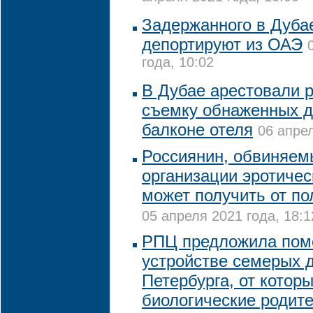
Задержанного в Дуба
депортируют из ОАЭ
года, 10:02
В Дубае арестовали р
съемку обнаженных д
балконе отеля
06 апрел
Россиянин, обвиняем
организации эротичес
может получить от п
05 апреля 2021 года, 18:1
РПЦ предложила пом
устройстве семерых д
Петербурга, от котор
биологические родите