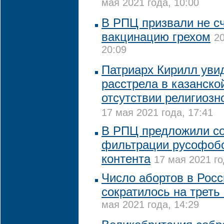
мая 2021 года, 10:00
В РПЦ призвали не с
вакцинацию грехом
20
20:09
Патриарх Кирилл уви
расстрела в казанско
отсутствии религиозн
17 мая 2021 года, 17:41
В РПЦ предложили со
фильтрации русофобс
контента
17 мая 2021 го
Число абортов в Росс
сократилось на треть
мая 2021 года, 14:29