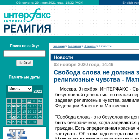
Обновлено: 29 июля 2021 года, 18:32 (МСК)
English ver
Поиск по сайту:
Главная
>
Религия
>
Атеизм
> Новости
Новости
03 ноября 2020 года, 14:46
Свобода слова не должна 
Памятные даты
религиозные чувства - Мат
Москва. 3 ноября. ИНТЕРФАКС - Св
2021
безусловной ценностью, но нельзя пе
задевая религиозные чувства, заявил
01
02
03
04
Федерации Валентина Матвиенко.
05
06
07
08
09
10
11
12
13
14
15
16
17
18
"Свобода слова - это безусловная цен
19
20
21
22
23
24
25
быть безграничной, когда задеваются
26
27
28
29
30
31
граждан. Есть определенная красная ч
заступать. Об этом надо всегда нам по