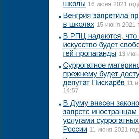
школы
16 июня 2021 год
Венгрия запретила п
в школах
15 июня 2021 
В РПЦ надеются, что
искусство будет своб
гей-пропаганды
13 июн
Суррогатное материнс
прежнему будет досту
депутат Пискарёв
11 
14:57
В Думу внесен законо
запрете иностранцам
услугами суррогатных
России
11 июня 2021 год