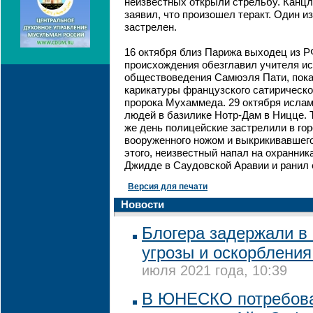
неизвестных открыли стрельбу. Канц
заявил, что произошел теракт. Один и
застрелен.
16 октября близ Парижа выходец из Р
происхождения обезглавил учителя ис
обществоведения Самюэля Пати, пок
карикатуры французского сатирическо
пророка Мухаммеда. 29 октября ислам
людей в базилике Нотр-Дам в Ницце. Т
же день полицейские застрелили в го
вооруженного ножом и выкрикивавшего
этого, неизвестный напал на охранник
Джидде в Саудовской Аравии и ранил 
Версия для печати
Новости
Блогера задержали в 
угрозы и оскорблени
июля 2021 года, 10:39
В ЮНЕСКО потребова