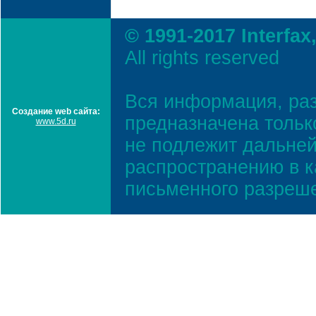
© 1991-2017 Interfax
All rights reserved
Вся информация, ра
Создание web сайта:
предназначена тольк
www.5d.ru
не подлежит дальней
распространению в к
письменного разреш