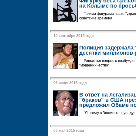
Фигурку беса срезал
на Колыме по прось
Такими фигурами часто "укра
советские времена
10 сентября 2015 года
Полиция задержала 
десятки миллионов 
Решается вопрос о возбужден
"мошенничество"
06 июля 2015 года
В ответ на легализ
"браков" в США пре
предложил Обаме п
"Я поеду в Вашингтон, упаду 
05 мая 2015 года