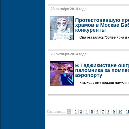
28 октября 2014 года
Протестовавшую про
храмов в Москве Ба
конкуренты
Она оказалась "более ярка и 
23 октября 2014 года
В Таджикистане ош
паломника за помпе
аэропорту
К выходу ему подали лимузин
|
|
|
|
|
|
|
|
|
|
Страница:
1
2
3
4
5
6
7
8
9
10
1