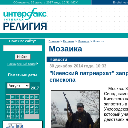
Обновлено: 29 августа 2017 года, 16:51 (МСК)
English ver
Поиск по сайту:
Главная
>
Религия
>
Мозаика
> Новости
Мозаика
Новости
Расширенный поиск
30 декабря 2014 года, 10:33
"Киевский патриархат" зап
Памятные даты
епископа
2017
Москва. 
Синод само
01
02
03
04
05
06
Киевского 
07
08
09
10
11
12
13
запретить в
14
15
16
17
18
19
20
Ужгородског
21
22
23
24
25
26
27
который уч
28
29
30
31
действиях н