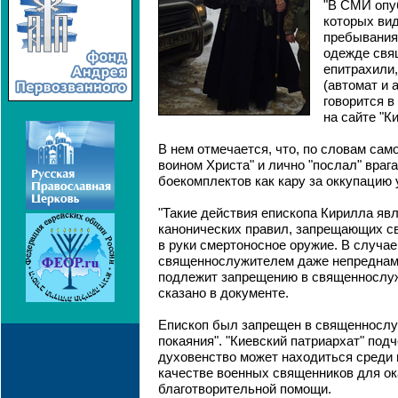
"В СМИ опу
которых вид
пребывания 
одежде свя
епитрахили,
(автомат и 
говорится в
на сайте "К
В нем отмечается, что, по словам само
воином Христа" и лично "послал" враг
боекомплектов как кару за оккупацию 
"Такие действия епископа Кирилла я
канонических правил, запрещающих 
в руки смертоносное оружие. В случа
священнослужителем даже непреднаме
подлежит запрещению в священнослуж
сказано в документе.
Епископ был запрещен в священнослу
покаяния". "Киевский патриархат" подч
духовенство может находиться среди
качестве военных священников для ок
благотворительной помощи.