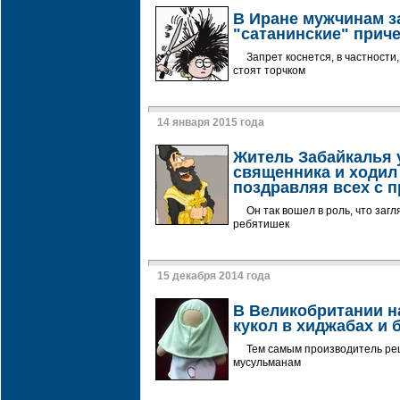
В Иране мужчинам з
"сатанинские" прич
Запрет коснется, в частности
стоят торчком
14 января 2015 года
Житель Забайкалья 
священника и ходил
поздравляя всех с 
Он так вошел в роль, что загл
ребятишек
15 декабря 2014 года
В Великобритании н
кукол в хиджабах и 
Тем самым производитель ре
мусульманам