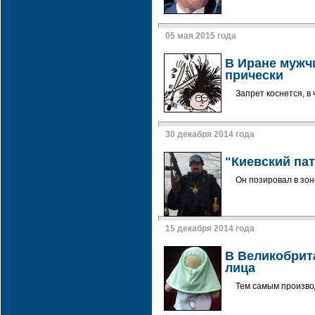
05 мая 2015 года
В Иране мужч
прически
Запрет коснется, в
30 декабря 2014 года
"Киевский пат
Он позировал в зон
15 декабря 2014 года
В Великобрита
лица
Тем самым произво