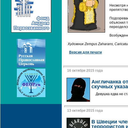
Несмотря н
препятство
Подозревае
объяснил т
переоделся
Возбуждено
Художник Zemgus Zaharans, Caricatur
Версия для печати
16 октября 2015 года
Англичанка от
скучных указ
Девушка едва не с
13 октября 2015 года
В Швеции чле
террористов 