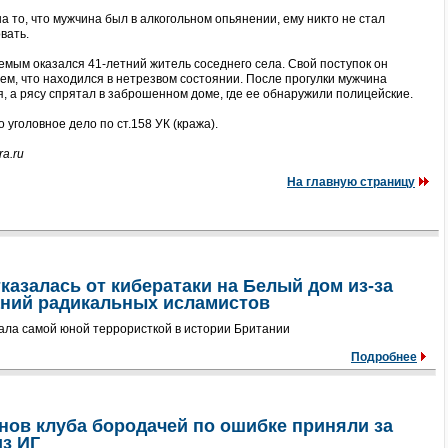
а то, что мужчина был в алкогольном опьянении, ему никто не стал
вать.
мым оказался 41-летний житель соседнего села. Свой поступок он
ем, что находился в нетрезвом состоянии. После прогулки мужчина
, а рясу спрятал в заброшенном доме, где ее обнаружили полицейские.
 уголовное дело по ст.158 УК (кража).
a.ru
На главную страницу
казалась от кибератаки на Белый дом из-за
аний радикальных исламистов
тала самой юной террористкой в истории Британии
Подробнее
нов клуба бородачей по ошибке приняли за
из ИГ