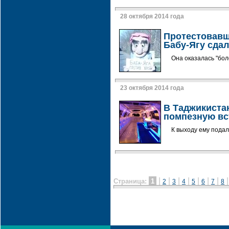
28 октября 2014 года
Протестовавш
Бабу-Ягу сда
Она оказалась "бол
23 октября 2014 года
В Таджикиста
помпезную вс
К выходу ему пода
|
|
|
|
|
|
|
Страница:
1
2
3
4
5
6
7
8