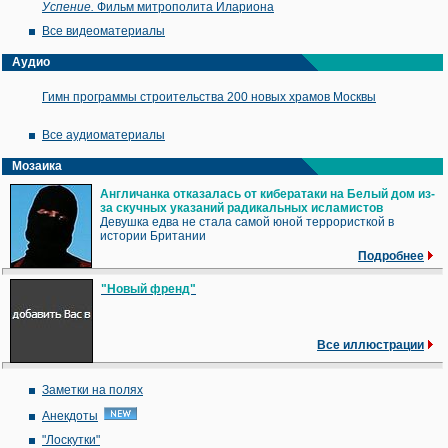
Успение.
Фильм митрополита Илариона
Все видеоматериалы
Аудио
Гимн программы строительства 200 новых храмов Москвы
Все аудиоматериалы
Мозаика
Англичанка отказалась от кибератаки на Белый дом из-
за скучных указаний радикальных исламистов
Девушка едва не стала самой юной террористкой в
истории Британии
Подробнее
"Новый френд"
Все иллюстрации
Заметки на полях
Анекдоты
"Лоскутки"