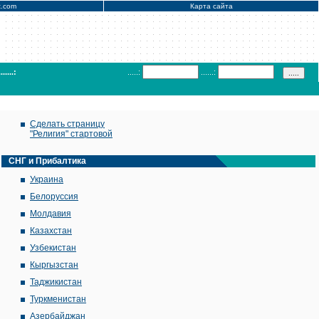
x.com
Карта сайта
.......:
.....:
......:
Сделать страницу
"Религия" стартовой
СНГ и Прибалтика
Украина
Белоруссия
Молдавия
Казахстан
Узбекистан
Кыргызстан
Таджикистан
Туркменистан
Азербайджан