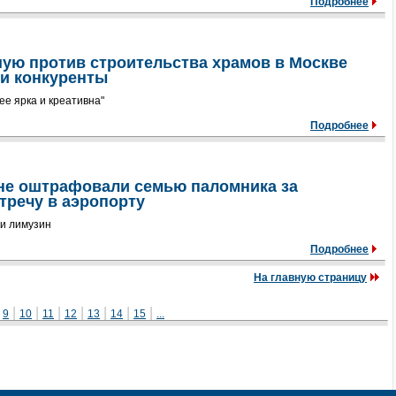
Подробнее
ую против строительства храмов в Москве
ли конкуренты
ее ярка и креативна"
Подробнее
не оштрафовали семью паломника за
тречу в аэропорту
ли лимузин
Подробнее
На главную страницу
|
|
|
|
|
|
|
|
9
10
11
12
13
14
15
...