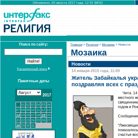
Обновлено: 29 августа 2017 года, 12:52 (МСК)
Поиск по сайту:
Главная
>
Религия
>
Мозаика
> Новости
Мозаика
Новости
Расширенный поиск
14 января 2015 года, 11:09
Житель Забайкалья укр
Памятные даты
поздравляя всех с пра
Чита. 1
2017
местного ж
священника
01
02
03
04
05
06
годом и Ро
07
08
09
10
11
12
13
14
15
16
17
18
19
20
Сообщение 
21
22
23
24
25
26
27
"Лжесвящен
28
29
30
31
показалось
счастья во