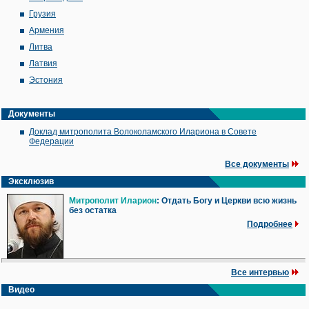
Грузия
Армения
Литва
Латвия
Эстония
Документы
Доклад митрополита Волоколамского Илариона в Совете
Федерации
Все документы
Эксклюзив
Митрополит Иларион
: Отдать Богу и Церкви всю жизнь
без остатка
Подробнее
Все интервью
Видео