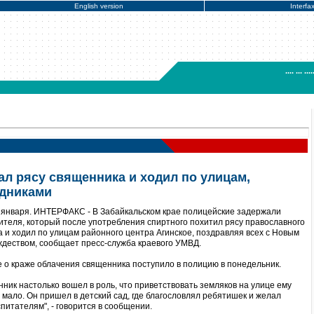
English version
Interfa
.... ... ....
ал рясу священника и ходил по улицам,
здниками
4 января. ИНТЕРФАКС - В Забайкальском крае полицейские задержали
ителя, который после употребления спиртного похитил рясу православного
 и ходил по улицам районного центра Агинское, поздравляя всех с Новым
ждеством, сообщает пресс-служба краевого УМВД.
о краже облачения священника поступило в полицию в понедельник.
ник настолько вошел в роль, что приветствовать земляков на улице ему
 мало. Он пришел в детский сад, где благословлял ребятишек и желал
спитателям", - говорится в сообщении.